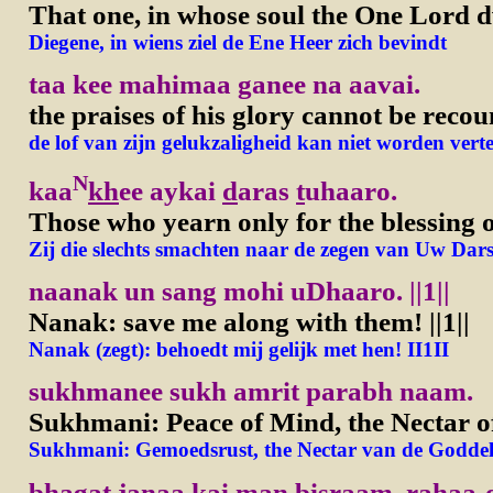
That one, in whose soul the One Lord d
Diegene, in wiens ziel de Ene Heer zich bevindt
taa kee mahimaa ganee na aavai.
the praises of his glory cannot be recou
de lof van zijn gelukzaligheid kan niet worden verte
N
kaa
kh
ee aykai
d
aras
t
uhaaro.
Those who yearn only for the blessing
Zij die slechts smachten naar de zegen van Uw Dar
naanak un sang mohi uDhaaro.
||1||
Nanak: save me along with them!
||1||
Nanak (zegt): behoedt mij gelijk met hen! II1II
sukhmanee sukh amrit parabh naam.
Sukhmani: Peace of Mind, the Nectar o
Sukhmani: Gemoedsrust, the Nectar van de Godde
bhagat janaa kai man bisraam. rahaa-