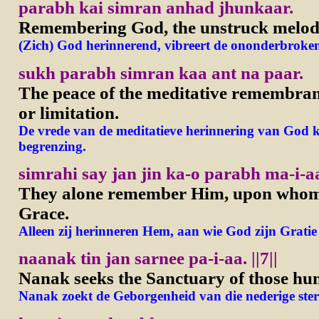
parabh kai simran anhad jhunkaar.
Remembering God, the unstruck melody
(Zich) God herinnerend, vibreert de ononderbroken
sukh parabh simran kaa ant na paar.
The peace of the meditative remembran
or limitation.
De vrede van de meditatieve herinnering van God k
begrenzing.
simrahi say jan jin ka-o parabh ma-i-a
They alone remember Him, upon whom
Grace.
Alleen zij herinneren Hem, aan wie God zijn Gratie
naanak tin jan sarnee pa-i-aa. ||7||
Nanak seeks the Sanctuary of those hu
Nanak zoekt de Geborgenheid van die nederige sterv