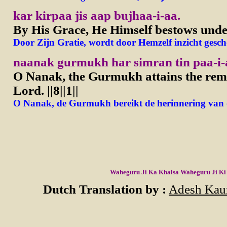
kar kirpaa jis aap bujhaa-i-aa.
By His Grace, He Himself bestows unde
Door Zijn Gratie, wordt door Hemzelf inzicht gesc
naanak gurmukh har simran tin paa-i-aa.
O Nanak, the Gurmukh attains the rem
Lord.
||8||1||
O Nanak, de Gurmukh bereikt de herinnering van d
Waheguru Ji Ka Khalsa Waheguru Ji Ki
Dutch Translation by :
Adesh Kaur