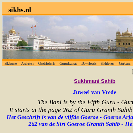
sikhs.nl
Sikhisme
Artikelen
Geschiedenis
Gurudwaras
Downloads
Sikh leven
Gurbani
Luis
Sukhmani
Sahib
Juweel van Vrede
The Bani is by the Fifth Guru - Gur
It starts at the page 262 of Guru Granth Sahib 
Het Geschrift is van de vijfde Goeroe - Goeroe Arj
262 van de Siri Goeroe Granth Sahib - Het