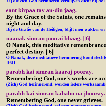
Zij die zich God herinneren verblijven dicht bij de 
sant kirpaa tay an-din jaag.
By the Grace of the Saints, one remain
night and day.
Bij de Gratie van de Heiligen, blijft men wakker en
naanak simran poorai bhaag. ||6||
O Nanak, this meditative remembrance
perfect destiny.
||6||
O Nanak, deze meditatieve herinnering komt slechts
II6II
parabh kai simran kaaraj pooray.
Remembering God, one's works are ac
(Zich) God herinnerend, worden ieders werkzaamhe
parabh kai simran kabahu na jhooray.
Remembering God, one never grieves.
(Zich) God herinnerend, zal men nimmer treuren