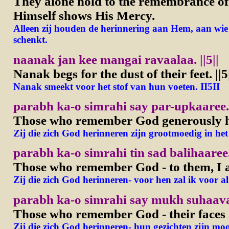
They alone hold to the remembrance o
Himself shows His Mercy.
Alleen zij houden de herinnering aan Hem, aan wie
schenkt.
naanak jan kee mangai ravaalaa.
||5||
Nanak begs for the dust of their feet.
||5
Nanak smeekt voor het stof van hun voeten.
II5II
parabh ka-o simrahi say par-upkaaree.
Those who remember God generously he
Zij die zich God herinneren zijn grootmoedig in he
parabh ka-o simrahi tin sad balihaaree
Those who remember God - to them, I am
Zij die zich God herinneren- voor hen zal ik voor alt
parabh ka-o simrahi say mukh suhaav
Those who remember God - their faces a
Zij die zich God herinneren- hun gezichten zijn moo