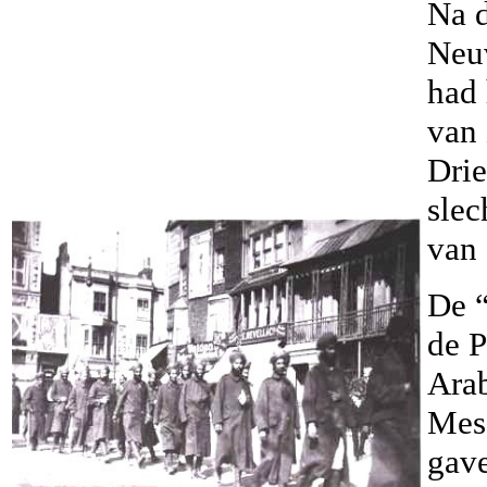
Na d
Neu
had
van 
Dri
slec
van
De 
de P
Arab
Mes
gave