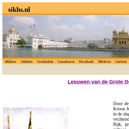
sikhs.nl
Sikhisme
Artikelen
Geschiedenis
Gurudwaras
Downloads
Sikh leven
Gurbani
L
eeuwen van de Grote O
Door de
Kroon Ju
in de sl
vechtend
Rijk, p