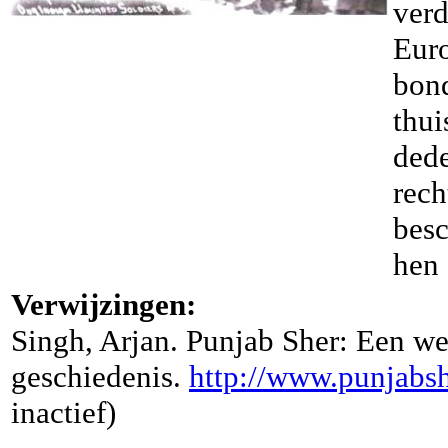
verd
Euro
bon
thui
dede
rech
besc
hen 
Verwijzingen:
Singh, Arjan. Punjab Sher: Een web
geschiedenis.
http://www.punjabs
inactief)