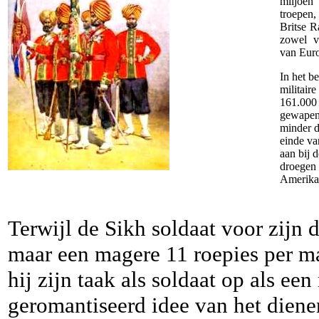
miljoen
troepen
Britse R
zowel vo
van Eur
In het b
militair
161.000 
gewapen
minder d
einde va
aan bij 
droegen 
Amerikaa
Terwijl de Sikh soldaat voor zijn 
maar een magere 11 roepies per m
hij zijn taak als soldaat op als een
geromantiseerd idee van het diene