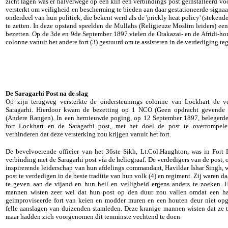
zicht lagen was er halverwege op een klif een verbindings post geïnstalleerd v
versterkt om veiligheid en bescherming te bieden aan daar gestationeerde signa
onderdeel van hun politiek, die bekent werd als de 'prickly heat policy' (steke
te zetten. In deze opstand speelden de Mullahs (Religieuze Moslim leiders) een
bezetten. Op de 3de en 9de September 1897 vielen de Orakazai- en de Afridi-hor
colonne vanuit het andere fort (3) gestuurd om te assisteren in de verdediging te
De Saragarhi Post na de slag
Op zijn terugweg versterkte de ondersteunings colonne van Lockhart de ve
Saragarhi. Hierdoor kwam de bezetting op 1 NCO (Geen opdracht gevende O
(Andere Rangen). In een hernieuwde poging, op 12 September 1897, belegerde
fort Lockhart en de Saragarhi post, met het doel de post te overrompelen
verhinderen dat deze versterking zou krijgen vanuit het fort.
De bevelvoerende officier van het 36ste Sikh, Lt.Col.Haughton, was in Fort 
verbinding met de Saragarhi post via de heliograaf. De verdedigers van de post,
inspirerende leiderschap van hun afdelings commandant, Havildar Ishar Singh, 
post te verdedigen in de beste traditie van hun volk (4) en regiment. Zij waren da
te geven aan de vijand en hun heil en veiligheid ergens anders te zoeken. H
mannen wisten zeer wel dat hun post op den duur zou vallen omdat een h
geimproviseerde fort van keien en modder muren en een houten deur niet op
felle aanslagen van duizenden stamleden. Deze kranige mannen wisten dat ze 
maar hadden zich voorgenomen dit tenminste vechtend te doen