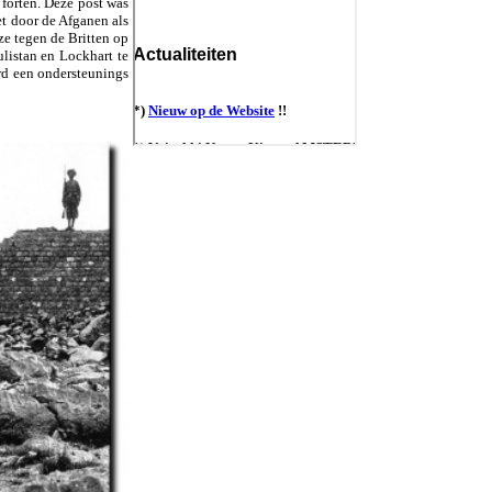
 forten. Deze post was
et door de Afganen als
ze tegen de Britten op
listan en Lockhart te
erd een ondersteunings