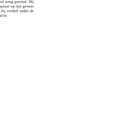
d terug geseind. Hij
bajonet op zijn geweer
 hij verderf onder de
f in.