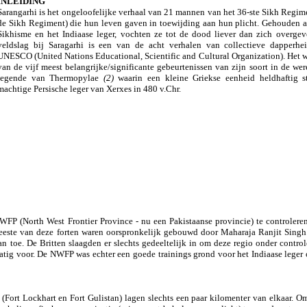
INLEIDING
Sarangarhi is het ongeloofelijke verhaal van 21 mannen van het 36-ste Sikh Regim
de Sikh Regiment) die hun leven gaven in toewijding aan hun plicht. Gehouden aa
Sikhisme en het Indiaase leger, vochten ze tot de dood liever dan zich overge
veldslag bij Saragarhi is een van de acht verhalen van collectieve dapperhe
UNESCO (United Nations Educational, Scientific and Cultural Organization). Het 
van de vijf meest belangrijke/significante gebeurtenissen van zijn soort in de we
legende van Thermopylae
(2)
waarin een kleine Griekse eenheid heldhaftig s
machtige Persische leger van Xerxes in 480 v.Chr.
FP (North West Frontier Province - nu een Pakistaanse provincie) te controlere
este van deze forten waren oorspronkelijk gebouwd door Maharaja Ranjit Singh
n toe. De Britten slaagden er slechts gedeeltelijk in om deze regio onder control
ig voor. De NWFP was echter een goede trainings grond voor het Indiaase lege
rt Lockhart en Fort Gulistan) lagen slechts een paar kilomenter van elkaar. Omd