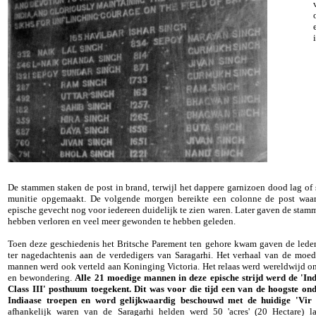
De stammen staken de post in brand, terwijl het dappere garnizoen dood lag of 
munitie opgemaakt. De volgende morgen bereikte een colonne de post waar
epische gevecht nog voor iedereen duidelijk te zien waren. Later gaven de stam
hebben verloren en veel meer gewonden te hebben geleden.
Toen deze geschiedenis het Britsche Parement ten gehore kwam gaven de leden
ter nagedachtenis aan de verdedigers van Saragarhi. Het verhaal van de moe
mannen werd ook verteld aan Koninging Victoria. Het relaas werd wereldwijd 
en bewondering.
Alle 21 moedige mannen in deze epische strijd werd de 'In
Class III' posthuum toegekent. Dit was voor die tijd een van de hoogste on
Indiaase troepen en word gelijkwaardig beschouwd met de huidige 'Vir 
afhankelijk waren van de Saragarhi helden werd 50 'acres' (20 Hectare) 