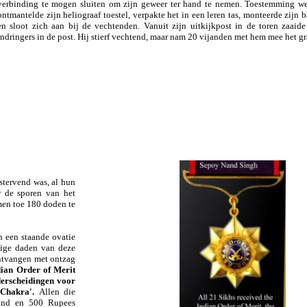
verbinding te mogen sluiten om zijn geweer ter hand te nemen.
Toestemming wer
ontmantelde zijn heliograaf toestel, verpakte het in een leren tas, monteerde zijn 
en sloot zich aan bij de vechtenden. Vanuit zijn uitkijkpost in de toren zaaide
indringers in de post. Hij stierf vechtend, maar nam 20 vijanden met hem mee het gra
stervend was, al hun
 de sporen van het
men toe 180 doden te
 een staande ovatie
dige daden van deze
ontvangen met ontzag
dian Order of Merit
derscheidingen voor
Chakra'.
Allen die
land en 500 Rupees