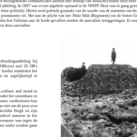
oor heliografische communicatie (seinen met behulp van zonlicht) tussen deze twee
al afdeling. In 1897 was er een algehele opstand in de NWFP. Deze was in gang gez
nde hitte politiek). Hierin werd gebruik gemaakt van de woede van de stammen om de
 prominente rol. Het was de plicht van het 36ste Sikh (Regiment) om de forten Gu
des fort Gulistan aan. In beide gevallen werden de aanvallen teruggeslagen. Er w
gen deze aanvallen.
rbindingsafdeling bij
fficier) and 20 OR's
 hordes stamleden het
 en tegelijkertijd te
Lockhart and stond in
 onder het ontembare en
waren vastbesloten hun
ar niet om de post over
avildar Singh en zijn
andvol mannen in het
gewassen was tegen de
ten onder zouden gaan