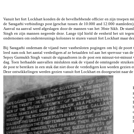
Vanuit het fort Lockhart konden de de bevelhebbende officier en zijn troepen m
de Saragarhi verbindings post (geschat tussen de 10.000 and 12.000 stamleden
Aanval na aanval werd afgeslagen door de mannen van het 36ste Sikh. De staml
Singh en zijn mannen negeerde deze. Lange tijd hield de eenheid het uit teg
ondernomen om ondersteunings kolonnes te sturen vanuit fort Lockhart maar dez
Bij Saragarhi ondernam de vijand twee vastbesloten pogingen om bij de poort t
leed nam ook het aantal verdedigers af ze betaalden tol aan het spervuur van de 
Sepoy Gurmukh Singh vanuit de signaaltoren in de post een minuut-tot-minuut ve
dag. Toen herhaalde aanvallen mislukten stak de vijand de omringende struiken 
de post te bereiken in een stuk dat niet door de verdedigers kon worden gezien en
Deze ontwikkelingen werden gezien vanuit fort Lockhart en doorgeseint naar de 