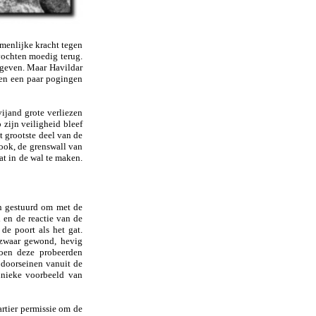
amenlijke kracht tegen
vochten moedig terug.
rgeven. Maar Havildar
den een paar pogingen
ijand grote verliezen
 zijn veiligheid bleef
t grootste deel van de
ook, de grenswall van
at in de wal te maken.
n gestuurd om met de
 en de reactie van de
e poort als het gat.
 zwaar gewond, hevig
toen deze probeerden
 doorseinen vanuit de
unieke voorbeeld van
rtier permissie om de