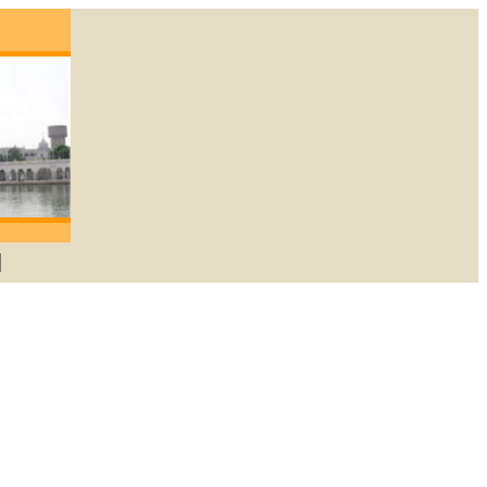
gene die lief heeft zal God verkrijgen. -Guru