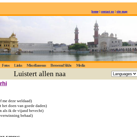
home
|
contact us
|
site map
Fotos
Links
Miscellaneous
Beroemd Sikhs
Media
Luistert allen naar de eeuwige waarheid; de
rhi
f me deze weldaad)
et het doen van goede daden)
n als ik de vijand bevecht)
 overwinning behaal)