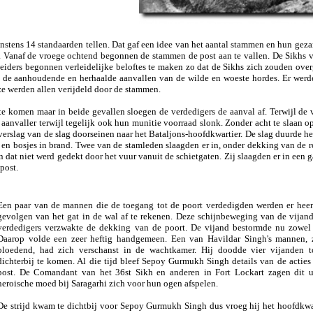
instens 14 standaarden tellen. Dat gaf een idee van het aantal stammen en hun gez
). Vanaf de vroege ochtend begonnen de stammen de post aan te vallen. De Sikhs 
eiders begonnen verleidelijke beloftes te maken zo dat de Sikhs zich zouden ove
en de aanhoudende en herhaalde aanvallen van de wilde en woeste hordes. Er wer
e werden allen verijdeld door de stammen.
e komen maar in beide gevallen sloegen de verdedigers de aanval af. Terwijl de v
aanvaller terwijl tegelijk ook hun munitie voorraad slonk. Zonder acht te slaan op
rslag van de slag doorseinen naar het Bataljons-hoofdkwartier. De slag duurde he
en bosjes in brand. Twee van de stamleden slaagden er in, onder dekking van de r
 dat niet werd gedekt door het vuur vanuit de schietgaten. Zij slaagden er in een g
post.
Een paar van de mannen die de toegang tot de poort verdedigden werden er hee
gevolgen van het gat in de wal af te rekenen. Deze schijnbeweging van de vijand
verdedigers verzwakte de dekking van de poort. De vijand bestormde nu zowel d
Daarop volde een zeer heftig handgemeen. Een van Havildar Singh's mannen,
bloedend, had zich verschanst in de wachtkamer. Hij doodde vier vijanden 
dichterbij te komen. Al die tijd bleef Sepoy Gurmukh Singh details van de acties
post.
De Comandant van het 36st Sikh en anderen in Fort Lockart zagen dit 
heroische moed bij Saragarhi zich voor hun ogen afspelen.
De strijd kwam te dichtbij voor Sepoy Gurmukh Singh dus vroeg hij het hoofdkwa