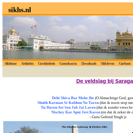
sikhs.nl
Sikhisme
Artikelen
Geschiedenis
Gurudwaras
Downloads
Sikh leven
Gurbani
De veldslag bij
Saraga
Dehi Shiva Bar Mohe Ihe
(O Almachtige God, gee
Shubh Karman Se Kabhun Na Taron
(dat ik nooit stop m
Na Daron Ari Son Jab Jai Laron
(dat ik zonder vrees be
Nischey Kar Apni Jeet
Karon
(en dat ik zeker de
- Guru Gobind Singh ji