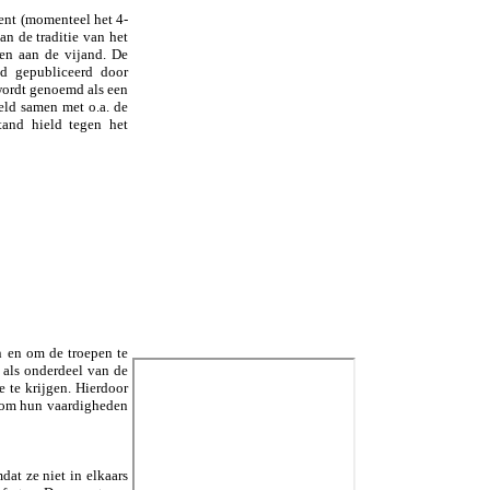
ent (momenteel het 4-
n de traditie van het
ven aan de vijand. De
id gepubliceerd door
wordt genoemd als een
reld samen met o.a. de
tand hield tegen het
n en om de troepen te
 als onderdeel van de
e te krijgen. Hierdoor
r om hun vaardigheden
at ze niet in elkaars