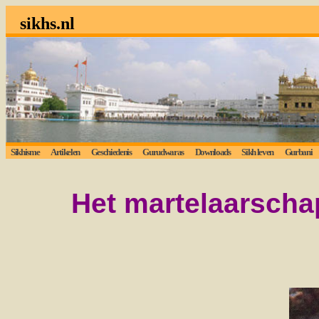
sikhs.nl
Sikhisme
Artikelen
Geschiedenis
Gurudwaras
Downloads
Sikh leven
Gurbani
Lu
Het martelaarscha