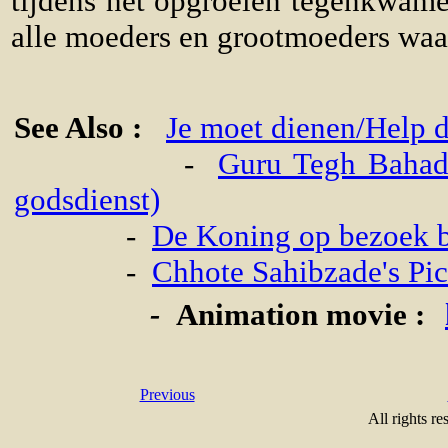
tijdens het opgroeien tegenkwame
alle moeders en grootmoeders waa
See Also :
Je moet dienen/Help d
-
Guru Tegh Bahadu
godsdienst)
-
De Koning op bezoek b
-
Chhote Sahibzade's Pic
-
Animation movie :
Previous
All rights re