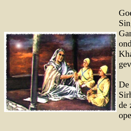
Goe
Sin
Ga
ond
Kh
gev
De 
Sir
de 
ope