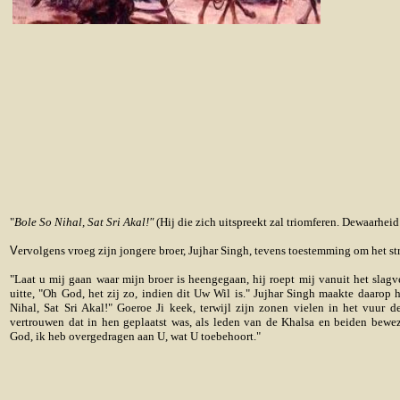
"
Bole So Nihal, Sat Sri Akal!"
(Hij die zich uitspreekt zal triomferen. Dewaarheid
V
ervolgens vroeg zijn jongere broer, Jujhar Singh, tevens toestemming om het str
"Laat u mij gaan waar mijn broer is heengegaan, hij roept mij vanuit het slagv
uitte, "Oh God, het zij zo, indien dit Uw Wil is." Jujhar Singh maakte daarop 
Nihal, Sat Sri Akal!" Goeroe Ji keek, terwijl zijn zonen vielen in het vuur d
vertrouwen dat in hen geplaatst was, als leden van de Khalsa en beiden bewe
God, ik heb overgedragen aan U, wat U toebehoort."