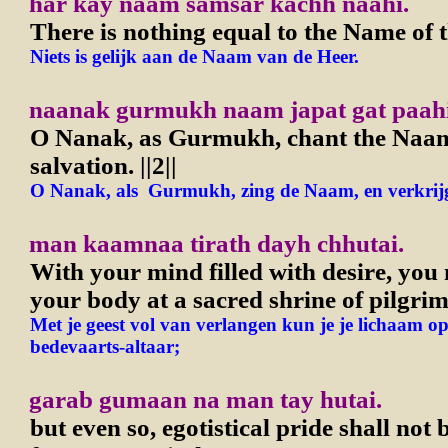
har kay naam samsar kachh naahi.
There is nothing equal to the Name of 
Niets is gelijk aan de Naam van de Heer.
naanak gurmukh naam japat gat paah
O Nanak, as Gurmukh, chant the Naam
salvation.
||2||
O Nanak, als Gurmukh, zing de Naam, en verkrijg 
man kaamnaa tirath dayh chhutai.
With your mind filled with desire, you
your body at a sacred shrine of pilgri
Met je geest vol van verlangen kun je je lichaam op
bedevaarts-altaar;
garab gumaan na man tay hutai.
but even so, egotistical pride shall not