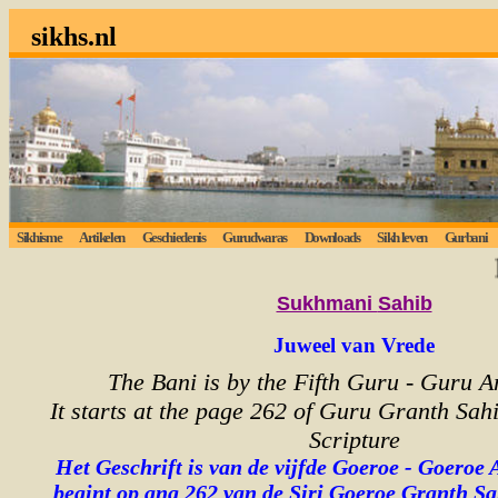
sikhs.nl
Sikhisme
Artikelen
Geschiedenis
Gurudwaras
Downloads
Sikh leven
Gurbani
Lui
Sukhmani
Sahib
Juweel van Vrede
The Bani is by the Fifth Guru - Guru A
It starts at the page 262 of Guru Granth Sahi
Scripture
Het Geschrift is van de vijfde Goeroe - Goeroe 
begint op ang 262 van de Siri Goeroe Granth Sa