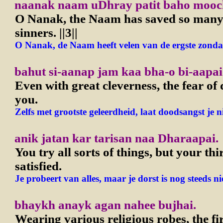
naanak naam uDhray patit baho mooc
O Nanak, the Naam has saved so many 
sinners.
||3||
O Nanak, de Naam heeft velen van de ergste zondaa
bahut si-aanap jam kaa bha-o bi-aapai
Even with great cleverness, the fear of 
you.
Zelfs met grootste geleerdheid, laat doodsangst je ni
anik jatan kar tarisan naa Dharaapai.
You try all sorts of things, but your thirs
satisfied.
Je probeert van alles, maar je dorst is nog steeds nie
bhaykh anayk agan nahee bujhai.
Wearing various religious robes, the fir