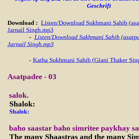
Geschrift
Download
:
Listen/Download Sukhmani Sahib (asa
Jarnail Singh.mp3
-
Listen/Download Sukhmani Sahib (asatpa
Jarnail Singh.mp3
-
Katha Sukhmani Sahib (Giani Thaker Sin
Asatpadee - 03
salok.
Shalok:
Shalok:
baho saastar baho simritee paykhay s
The many Shaastras and the many Simr