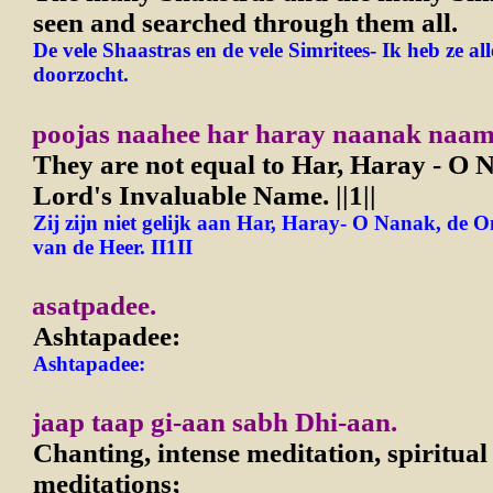
seen and searched through them all.
De vele Shaastras en de vele Simritees- Ik heb ze al
doorzocht.
poojas naahee har haray naanak naa
They are not equal to Har, Haray - O 
Lord's Invaluable Name.
||1||
Zij zijn niet gelijk aan Har, Haray- O Nanak, de
van de Heer.
II1II
asatpadee.
Ashtapadee:
Ashtapadee:
jaap taap gi-aan sabh Dhi-aan.
Chanting, intense meditation, spiritua
meditations;