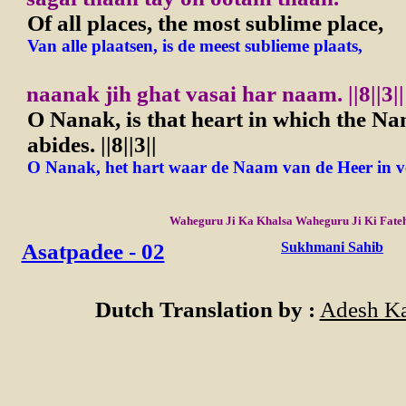
Of all places, the most sublime place,
Van alle plaatsen, is de meest sublieme plaats,
naanak jih ghat vasai har naam.
||8||3||
O Nanak, is that heart in which the Na
abides.
||8||3||
O Nanak, het hart waar de Naam van de Heer in verb
Waheguru Ji Ka Khalsa Waheguru Ji Ki Fate
Asatpadee - 02
Sukhmani Sahib
Dutch Translation by :
Adesh Ka