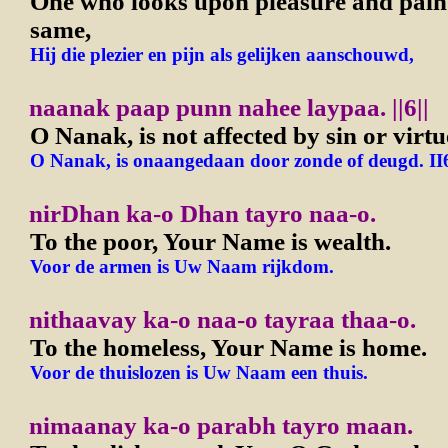
One who looks upon pleasure and pain 
same,
Hij die plezier en pijn als gelijken aanschouwd,
naanak paap punn nahee laypaa.
||6||
O Nanak, is not affected by sin or virtu
O Nanak, is onaangedaan door zonde of deugd.
II
nirDhan ka-o Dhan tayro naa-o.
To the poor, Your Name is wealth.
Voor de armen is Uw Naam rijkdom.
nithaavay ka-o naa-o tayraa thaa-o.
To the homeless, Your Name is home.
Voor de thuislozen is Uw Naam een thuis.
nimaanay ka-o parabh tayro maan.