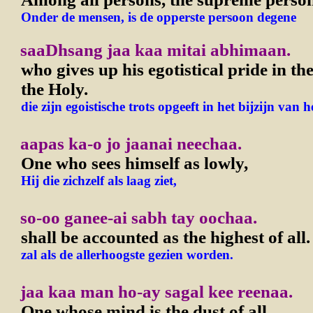
Onder de mensen, is de opperste persoon degene
saaDhsang jaa kaa mitai abhimaan.
who gives up his egotistical pride in t
the Holy.
die zijn egoistische trots opgeeft in het bijzijn van h
aapas ka-o jo jaanai neechaa.
One who sees himself as lowly,
Hij die zichzelf als laag ziet,
so-oo ganee-ai sabh tay oochaa.
shall be accounted as the highest of all.
zal als de allerhoogste gezien worden.
jaa kaa man ho-ay sagal kee reenaa.
One whose mind is the dust of all,