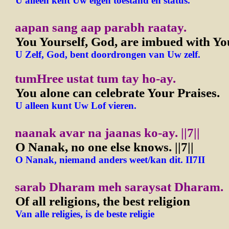
U alleen kent Uw eigen toestand en status.
aapan sang aap parabh raatay.
You Yourself, God, are imbued with You
U Zelf, God, bent doordrongen van Uw zelf.
tumHree ustat tum tay ho-ay.
You alone can celebrate Your Praises.
U alleen kunt Uw Lof vieren.
naanak avar na jaanas ko-ay. ||7||
O Nanak, no one else knows. ||7||
O Nanak, niemand anders weet/kan dit. II7II
sarab Dharam meh saraysat Dharam.
Of all religions, the best religion
Van alle religies, is de beste religie