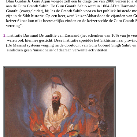
Bhai Gurdas Ji. Guru Arjan voegde zelf een bijdrage toe van 2000 verzen (o.a. 
aan de Guru Granth Sahib. De Guru Granth Sahib werd in 1604 AD te Harmandir
Granthi (voorgeleider), hij las de Granth Sahib voor en het publiek luisterde me
zijn in de Sikh historie. Op een keer, werd keizer Akbar door de vijanden van G
keizer Akbar kon niks bezwaarlijks vinden en de keizer stelde de Guru Granth S
verering”.
3.
Institutie Daswand De traditie van Daswand (het schenken van 10% van je ver
waren ook hiermee gesticht. Deze institutie spreidde het Sikhisme naar provinci
(De Masand systeem verging na de doortocht van Guru Gobind Singh Sahib en hi
sindsdien geen ‘missionairs’ of daaraan verwante activiteiten.