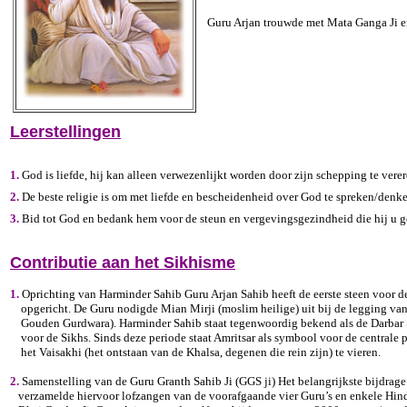
Guru Arjan trouwde met Mata Ganga Ji en
Leerstellingen
1.
God is liefde, hij kan alleen verwezenlijkt worden door zijn schepping te verer
2.
De beste religie is om met liefde en bescheidenheid over God te spreken/denke
3.
Bid tot God en bedank hem voor de steun en vergevingsgezindheid die hij u g
Contributie aan het Sikhisme
1.
Oprichting van Harminder Sahib Guru Arjan Sahib heeft de eerste steen voor 
opgericht. De Guru nodigde Mian Mirji (moslim heilige) uit bij de legging van 
Gouden Gurdwara). Harminder Sahib staat tegenwoordig bekend als de Darbar Sa
voor de Sikhs. Sinds deze periode staat Amritsar als symbool voor de centrale 
het Vaisakhi (het ontstaan van de Khalsa, degenen die rein zijn) te vieren.
2.
Samenstelling van de Guru Granth Sahib Ji (GGS ji) Het belangrijkste bijdrag
verzamelde hiervoor lofzangen van de voorafgaande vier Guru’s en enkele Hind