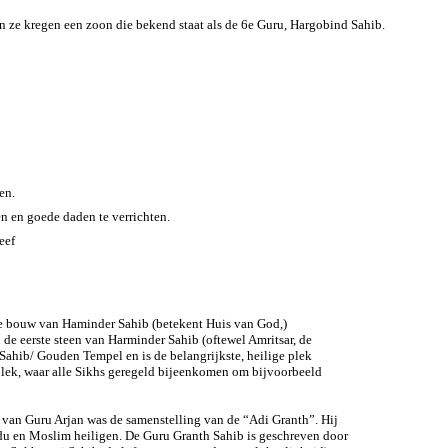
 ze kregen een zoon die bekend staat als de 6e Guru, Hargobind Sahib.
en.
n en goede daden te verrichten.
eef
de bouw van Haminder Sahib (betekent Huis van God,)
de eerste steen van Harminder Sahib (oftewel Amritsar, de
hib/ Gouden Tempel en is de belangrijkste, heilige plek
plek, waar alle Sikhs geregeld bijeenkomen om bijvoorbeeld
e van Guru Arjan was de samenstelling van de “Adi Granth”. Hij
u en Moslim heiligen. De Guru Granth Sahib is geschreven door