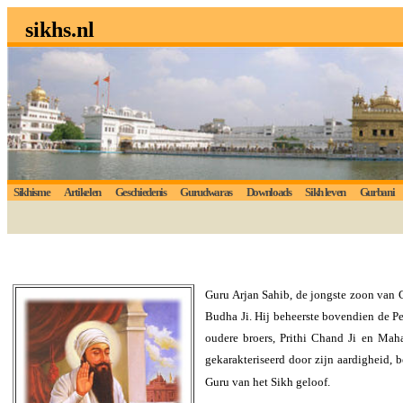
sikhs.nl
Sikhisme
Artikelen
Geschiedenis
Gurudwaras
Downloads
Sikh leven
Gurbani
Guru Arjan Sahib, de jongste zoon van 
Budha Ji. Hij beheerste bovendien de Pe
oudere broers, Prithi Chand Ji en Maha
gekarakteriseerd door zijn aardigheid, 
Guru van het Sikh geloof.