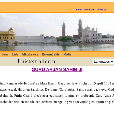
home
|
contact us
|
site map
Fotos
Links
Miscellaneous
Beroemd Sikhs
Media
Luistert allen naar de eeuwige waarheid
GURU ARJAN SAHIB JI
Guru Ramdas (de 4e guru) en Mata Bhani Ji zag het levenslicht op 15 april 1563 
rzische taal, Hindi en Sanskriet. De jonge (Guru) Arjan Sahib sprak vaak over God
Sahib Ji. Prithi Chand bleek zeer egoïstisch te zijn, en probeerde Guru Arjan J
bescheidenheid en toonde een perfecte mengeling van toewijding en opoffering. Op