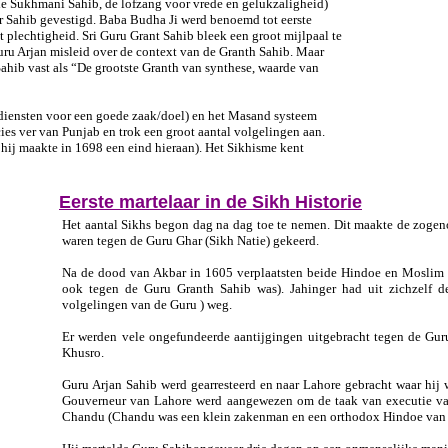
de Sukhmani Sahib, de lofzang voor vrede en gelukzaligheid)
 Sahib gevestigd. Baba Budha Ji werd benoemd tot eerste
t plechtigheid. Sri Guru Grant Sahib bleek een groot mijlpaal te
uru Arjan misleid over de context van de Granth Sahib. Maar
ahib vast als “De grootste Granth van synthese, waarde van
diensten voor een goede zaak/doel) en het Masand systeem
es ver van Punjab en trok een groot aantal volgelingen aan.
j maakte in 1698 een eind hieraan). Het Sikhisme kent
Eerste martelaar in de Sikh Historie
Het aantal Sikhs begon dag na dag toe te nemen. Dit maakte de zoge
waren tegen de Guru Ghar (Sikh Natie) gekeerd.
Na de dood van Akbar in 1605 verplaatsten beide Hindoe en Moslim f
ook tegen de Guru Granth Sahib was). Jahinger had uit zichzelf de
volgelingen van de Guru ) weg.
Er werden vele ongefundeerde aantijgingen uitgebracht tegen de Gur
Khusro.
Guru Arjan Sahib werd gearresteerd en naar Lahore gebracht waar hij
Gouverneur van Lahore werd aangewezen om de taak van executie va
Chandu (Chandu was een klein zakenman en een orthodox Hindoe van d