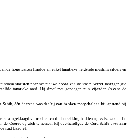
noemde hoge kasten Hindoe en enkel fanatieke neigende moslims jaloers en
undamentalisten naar het nieuwe hoofd van de staat: Keizer Jahinger (die
zelfde fanatieke aard. Hij dreef met genoegen zijn vijanden (tevens de
u Sahib, één daarvan was dat hij zou hebben meegeholpen bij opstand bij
 werd aangeklaagd voor klachten die betrekking hadden op valse zaken. De
n de Goeroe op zich te nemen. Hij overhandigde de Guru Sahib over naar
e stad Lahore).