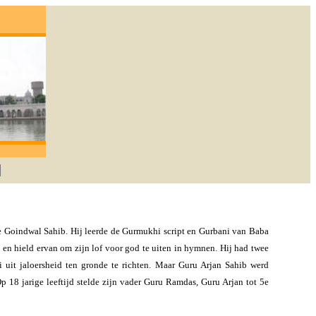
; degene die lief heeft zal God verkrijgen. -G
te Goindwal Sahib. Hij leerde de Gurmukhi script en Gurbani van Baba
 en hield ervan om zijn lof voor god te uiten in hymnen. Hij had twee
i uit jaloersheid ten gronde te richten. Maar Guru Arjan Sahib werd
 18 jarige leeftijd stelde zijn vader Guru Ramdas, Guru Arjan tot 5e