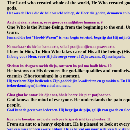
The Lord who created whole of the world, He Who created go
gods,
Het was de Heer die de hele wereld schiep, de Heer die goden, demonen en h
Aad ant ekai awtaara, soye goeroe samdjhihoe hamaara. 9
One Who is the Prime-Being, from the beginning to the end, U
Guru.
Iemand die het “Hoofd-Wezen” is, van begin tot eind, begrijp dat Hij mijn G
Namaskaar tis hie ko hamaarie, sakal pradjaa djien aap sawaarie.
I bow to Him, To Him Who takes care of His all the beings (His
Ik buig voor Hem, voor Hij die zorgt voor al Zijn wezens, Zijn schepsels.
Siwkan ko siwgoen soekh diejo, sattroen ko pal mo badh kieo. 10
He bestows on His devotees the god-like qualities and comforts
enemies (Shortcomings) in a moment.
Hij verleent Zijn bedienden Zijn goddelijke kwaliteiten
en gemakken. En Hij 
(tekortkomingen) in één enkel moment.
Ghat ghat ke antar kie djaanat, bhale boere kie pier patjhaanat.
God knows the mind of everyone. He understands the pain equ
people.
God kent de geest van iedereen. Hij begrijpt de pijn, gelijk van goede en sle
li
jietie te koentjar asthoela, sab par kripa drisht kar phoelaa. 11
From an ant to a heavy elephant, He is pleased to look at ever
Van een mier tot een zware olifant, Hij is bereid om naar iedereen te kijken 