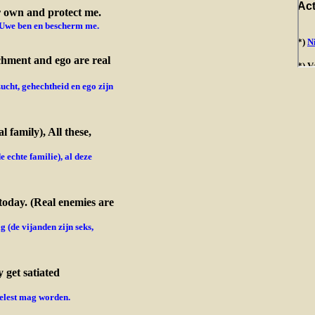
r own and protect me.
e Uwe ben en bescherm me.
achment and ego are real
zucht,
gehechtheid en ego zijn
 family), All these,
 echte familie), al deze
today. (Real enemies are
 (de vijanden zijn seks,
 get satiated
elest mag worden.