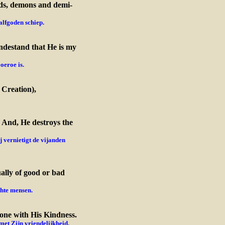
ds, demons and demi-
alfgoden schiep.
ndestand that He is my
oeroe is.
 Creation),
. And, He destroys the
vernietigt de vi
janden
ally of good or bad
chte mensen.
yone with His Kindness.
met Zijn vriendelijkheid.