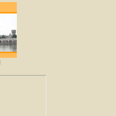
ene die lief heeft zal God verkrijgen. -Guru 