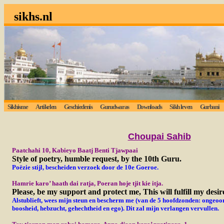
sikhs.nl
Sikhisme
Artikelen
Geschiedenis
Gurudwaras
Downloads
Sikh leven
Gurbani
Choupai
Sahib
Paatchahi 10, Kabieyo Baatj Benti Tjawpaai
Style of poetry, humble request, by the 10th Guru.
Poëzie stijl, bescheiden verzoek door de 10e Goeroe.
Hamrie karo’ haath dai ratja, Poeran hoje tjit kie itja.
Please, be my support and protect me, This will fulfill my desir
Alstublieft, wees mijn steun en bescherm me (van de 5 hoofdzonden: ongeoor
boosheid, hebzucht, gehechtheid en ego). Dit zal mijn
verlangen vervullen.