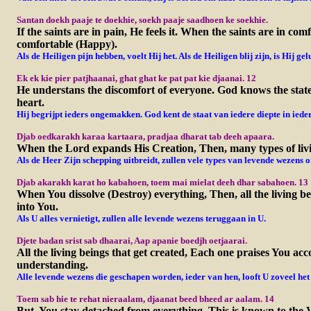
Santan doekh paaje te doekhie, soekh paaje saadhoen ke soekhie.
If the saints are in pain, He feels it. When the saints are in com
comfortable (Happy).
A
ls
de Heiligen pijn hebben, voelt Hij het. Als de Heiligen blij zijn, is Hij gel
Ek ek kie pier patjhaanai, ghat ghat ke pat pat kie djaanai. 12
He understans the discomfort of everyone. God knows the state
heart.
Hij begrijpt ieders ongemakken. God kent de staat van iedere diepte in ieder
Djab oedkarakh karaa kartaara, pradjaa dharat tab deeh apaara.
When the Lord expands His Creation, Then, many types of livi
Als de Heer Zijn schepping uitbreidt, zullen vele types van levende wezens o
Djab akarakh karat ho kabahoen, toem mai mielat deeh dhar sabahoen. 13
When You dissolve (Destroy) everything, Then, all the living b
into You.
Als U alles vernietigt, zullen alle levende wezens teruggaan in U.
Djete badan srist sab dhaarai, Aap apanie boedjh oetjaarai.
All the living beings that get created, Each one praises You acco
understanding.
A
lle
levende wezens die geschapen worden, ieder van hen, looft U zoveel het
Toem sab hie te rehat nieraalam, djaanat beed bheed ar aalam. 14
But, You stay detached from everything. This is known to the 