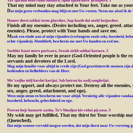
Tav tjarnan man rahai hamara, Apna djaan karo’ pratipara. 1
That my mind may stay attached to Your feet. Take me as you
D
at mijn geest verbonden mag blijven met Uw voeten. Neem me alsof ik d
Hamre doest sabhai toem ghawhoe, Aap haath dai mohi batjawhoe.
Finish all my enemies. (Desire including sex, anger, greed. att
enemies). Please, protect with Your hands and save me.
M
aak een einde aan al mijn vijanden (verlangens zoals seks, boosheid, heb
echte vijanden). Alstublieft, bescherm me met Uw handen en red me.
Soekhie basai moro pariwara, Sewak siekh sabhai kartara. 2
May my family be ever in peace (God-Oriented people is the real
servants and devotees of the Lord.
Mag mijn familie voor altijd in vrede zijn (God georiënteerde mensen zijn de
bedienden en liefhebbers van de Heer.
Mo’ ratjha nidj kardai karijai, Sab bairan ko aadj sanghrijai.
Be my spport, and always protect me. Destroy all the enemies, 
sex, anger, greed, attachment, and ego).
Wees mijn steun en bescherm me voor altijd. Vernietig alle vijanden vandaag
boosheid, hebzucht, gehechtheid en ego.
Poeran hoje hamarie aasha, To’r bhadjan kie rahai pij aasa. 3
My wish may get fulfilled, That my thirst for Your worship may
(Quenched).
Dat mijn wensen vervuld mogen worden, dat mijn dorst naar Uw verering g