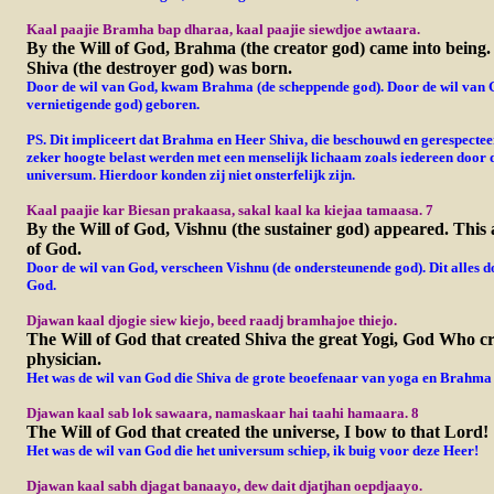
Kaal paajie Bramha bap dharaa, kaal paajie siewdjoe awtaara.
By the Will of God, Brahma (the creator god) came into being.
Shiva (the destroyer god) was born.
Door de wil van God, kwam Brahma (de scheppende god). Door de wil van G
vernietigende god) geboren.
PS. Dit impliceert dat Brahma en Heer Shiva, die beschouwd en gerespectee
zeker hoogte belast werden met een menselijk lichaam zoals iedereen door
universum. Hierdoor konden zij niet onsterfelijk zijn.
Kaal paajie kar Biesan prakaasa, sakal kaal ka kiejaa tamaasa. 7
By the Will of God, Vishnu (the sustainer god) appeared. This al
of God.
Door de wil van God, verscheen Vishnu (de ondersteunende god). Dit alles do
God.
Djawan kaal djogie siew kiejo, beed raadj bramhajoe thiejo.
The Will of God that created Shiva the great Yogi, God Who 
physician.
Het was de wil van God die Shiva de grote beoefenaar van yoga en Brahma 
Djawan kaal sab lok sawaara, namaskaar hai taahi hamaara. 8
The Will of God that created the universe, I bow to that Lord!
Het was de wil van God die het universum schiep, ik buig voor deze Heer!
Djawan kaal sabh djagat banaayo, dew dait djatjhan oepdjaayo.