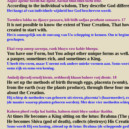
Aapoe apenie boedh hai djatie, barnat bhin bhin toehi tetie.
According to the individual wisdom, They describe God differe
Het hangt af van individuele wijsheid hoe God beschreven wordt.
Toemhra lakha na djaaye pasaara, kih bidh sadjaa pratham sansaara. 17
It is not possible to know the extent of Your Creation, That ho
created to start with.
Het
is onmogelijk om de omvang van Uw schepping te kennen. Om te beginn
geschapen.
Ekai roep anoep saroepa, rank bhayo raw kahie bhoepa.
You have one Form, but You adopt other unique forms as wel
a pauper, sometimes rich, and sometimes a King.
U heeft één vorm, maar U neemt ook andere unieke vormen aan. Soms word
soms rijk en soms een koning.
Andadj djeradj setadj kienie, oetbhoedj khaan bahoer ratj dienie. 18
He set up the methods of birth through eggs, placenta (womb),
from the earth (way the plants produce), through these four 
about the Creation.
Hij schiep de methoden van geboorte uit eieren, placenta’s (baarmoeder), zw
(de manier waarop planten geboren worden). Met deze vier methoden schiep
Kahoen phoel rodja hai baitha, kahoen simit bhyo sankar ikaitha.
At times He becomes a King sitting on the lotus: Brahma (The g
He becomes Shiva (god of death), collects (destroys) His Creatio
Soms wordt Hij een koning, zittend op de lotus: Brahma (de scheppende god)