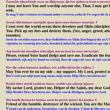
Toemehie
tjhaad kojie awar na dhijawaun, djo bar tjahon so toem te pawoen
I may not leave You and worship anyone else, That, I may get 
seek.
Ik mag U niet verlaten en iemand anders vereren, zodat ik Uw zegen die ik 
Sewak sikh hamare taarijahi, tjoen tjoen satra hamare maarijai. 4
Cross over the world-ocean these devotees and Sikhs (disciples)
You. Pick up my foes and destroy them. (Sex, anger, greed, att
enemies).
Steek de wereldoceaan over, deze liefhebbers en Sikhs (leerlingen) die tot U
b
vijanden en vernietig hen (seks, boosheid, hebzicht, gehechtheid en ego zijn 
Aap haath dai moedjhai oebarjijai, maran kaal ka traas niewarijai.
Please, extend Your hand (help) and save me. Eradicate the fear
Alstublieft, rijk mij Uw hand en red mij. Roei de angst uit voor de tijd van d
Hoe djo sadaa hamaare patjhaa, srie asidhoedj karijo ratjhaa. 5
May You ever be on my side – my support. My Lord, protect 
Dat U ooit aan mijn kant mag staan, mijn steun. Mijn Heer, bescherm me!
Raakh lehoe moehi raakh na haare, saahib sant sahaaje pijaare.
My savior Lord, protect me, Helper of the Saints, my dear God
Mijn Redder Heer, bescherm me, Helper van de Heiligen, mijn lieve God.
Din bandh doestan ke hantaa, toem ho poerie tjatoer das kantaa. 6
Friend of the humble, destroyer of the wicked, You are the Mas
V
riend van de nederigen, Vernietiger van de slechten, U bent de Meester va