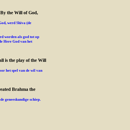
 By the Will of God,
od, werd Shiva (de
rd worden als god tot op
 de Here God van het
l is the play of the Will
or het spel van de wil van
created Brahma the
de geneeskundige schiep.