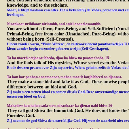
knowledge, and to the scholars.
Maar, U blijft losstaan van alles. Dit i
s bekend bij de Vedas, personen met ee
leerlingen.
Nirankaar nribikaar nirlambh, aad aniel anaad asaambh.
You are without a form, Pure-Being, and Self-Sufficient (Non
Primal-Being, free from color (Unattached, Pure-Being), witho
without being born (Self-Created).
U bent zonder vorm, “Puur-Wezen”, en zelfvoorzienend (onafhankelijk). U 
kleur, zonder begin en zonder geboren te zijn (Zelf-Geschapen).
Ta ka moerh oetjaarat bheda, djaa ko bhew na paawat beda. 15
And the fools talk of His mystries, Whose secret even the Vedas
En de dwazen praten over Zijn mysteries, Wiens geheim zelfs de Vedas niet
Ta kau kar paahan anoemaanat, mahaa moerh katjh bheed na djaanat.
They make a stone idol and take it as God. These unwise peop
difference between an idol and God.
Zij maken een stenen idool en nemen dit als God. Deze onverstandige mensen
tussen een idool en God.
Mahadew kau kahat sada siew, nirankaar ka tjienat nahi bhiw. 16
They call god Shiva the Immortal: God. He does not know the 
Formless God.
Zij noemen de god Shiva de onsterfelijke God. Hij weet de waarheid niet o