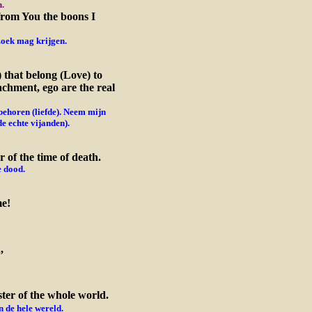
.
from You the boons I
zoek mag krijgen.
 that belong (Love) to
achment, ego are the real
ehoren (liefde). Neem mijn
de echte vijanden).
 of the time of death.
e dood.
me!
,
ter of the whole world.
n de hele wereld.