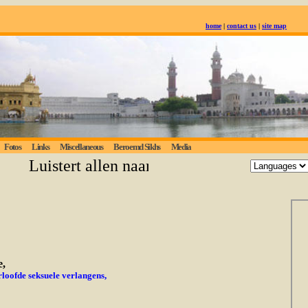
home
|
contact us
|
site map
Fotos
Links
Miscellaneous
Beroemd Sikhs
Media
Luistert allen naar de eeuwige waarheid; deg
e,
loofde seksuele verlangens,