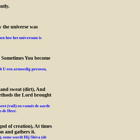
ntly.
w the universe was
en hoe het universum is
l. Sometimes You become
t U een armoedig persoon,
 and sweat (dirt), And
methods the Lord brought
eet (vuil) en vanuit de aarde
 de Heer.
od of creation), At times
n and gathers it.
, soms wordt Hij Shiva (de