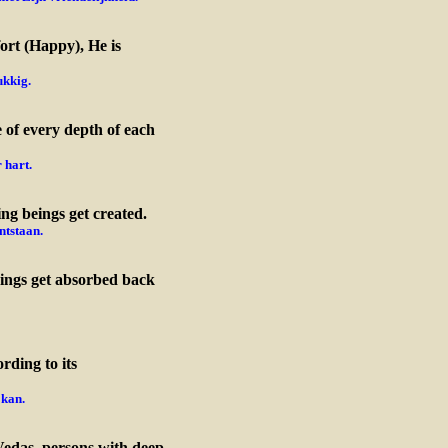
fort (Happy), He is
ukkig.
 of every depth of each
 hart.
ng beings get created.
ntstaan.
eings get absorbed back
rding to its
 kan.
Vedas, persons with deep