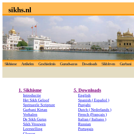
sikhs.nl
Sikhisme
Artikelen
Geschiedenis
Gurudwaras
Downloads
Sikh leven
Gurbani
1. S
ikhisme
5.
Downloads
Introductie
English
Het Sikh Geloof
Spanish ( Español )
Spritueele Scripture
Punjabi
Gurbani Kirtan
Dutch ( Nederlands )
Verhalen
French (Français )
De Sikh Gurus
Italian ( Italiano )
Sikh Vrouwen
Russian
Leerstelling
Portugais
Glossar