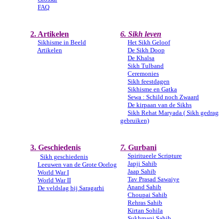
FAQ
2
.
Artikelen
6. Sikh leven
Sikhisme in Beeld
Het Sikh Geloof
Artikelen
De Sikh Doop
De Khalsa
Sikh Tulband
Ceremonies
Sikh feestdagen
Sikhisme en Gatka
Sewa : Schild noch Zwaard
De kirpaan van de Sikhs
Sikh Rehat Maryada ( Sikh gedrag
gebruiken)
3
. Geschiedenis
7.
Gurbani
Spiritueele Scripture
Sikh g
eschiedenis
Japji Sahib
Leeuwen van de Grote Oorlog
Jaap Sahib
World War I
Tav Prasad Sawaiye
World War II
Anand Sahib
De veldslag bij Saragarhi
Choupai Sahib
Rehras Sahib
Kirtan Sohila
Sukhmani Sahib