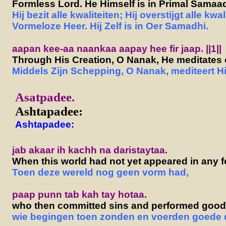
Formless Lord. He Himself is in Primal Samaad
Hij bezit alle kwaliteiten; Hij overstijgt alle kwal
Vormeloze Heer. Hij Zelf is in Oer Samadhi.
aapan kee-aa naankaa aapay hee fir jaap. ||1||
Through His Creation, O Nanak, He meditates on
Middels Zijn Schepping, O Nanak, mediteert Hij 
A
satpadee.
Ashtapadee:
Ashtapadee:
jab akaar ih kachh na daristaytaa.
When this world had not yet appeared in any f
Toen deze wereld nog geen vorm had,
paap punn tab kah tay hotaa.
who then committed sins and performed goo
wie begingen toen zonden en voerden goede 