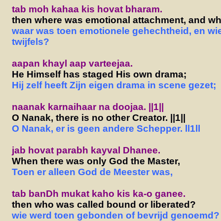
tab moh kahaa kis hovat bharam.
then where was emotional attachment, and w
waar was toen emotionele gehechtheid, en wi
twijfels?
aapan khayl aap varteejaa.
He Himself has staged His own drama;
Hij zelf heeft Zijn eigen drama in scene gezet;
naanak karnaihaar na doojaa. ||1||
O Nanak, there is no other Creator. ||1||
O Nanak, er is geen andere Schepper. ll1ll
jab hovat parabh kayval Dhanee.
When there was only God the Master,
Toen er alleen God de Meester was,
tab banDh mukat kaho kis ka-o ganee.
then who was called bound or liberated?
wie werd toen gebonden of bevrijd genoemd?