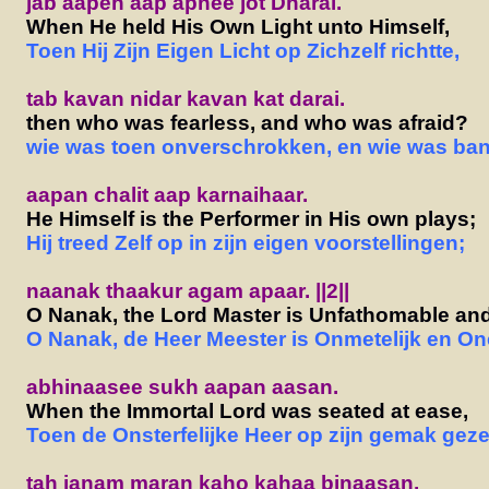
jab aapeh aap apnee jot Dharai.
When He held His Own Light unto Himself,
Toen Hij Zijn Eigen Licht op Zichzelf richtte,
tab kavan nidar kavan kat darai.
then who was fearless, and who was afraid?
wie was toen onverschrokken, en wie was ba
aapan chalit aap karnaihaar.
He Himself is the Performer in His own plays;
Hij treed Zelf op in zijn eigen voorstellingen;
naanak thaakur agam apaar. ||2||
O Nanak, the Lord Master is Unfathomable and In
O Nanak, de Heer Meester is Onmetelijk en Onei
abhinaasee sukh aapan aasan.
When the Immortal Lord was seated at ease,
Toen de Onsterfelijke Heer op zijn gemak geze
tah janam maran kaho kahaa binaasan.