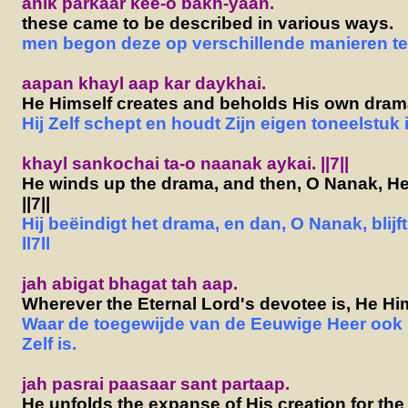
anik parkaar kee-o bakh-yaan.
these came to be described in various ways.
men begon deze op verschillende manieren te
aapan khayl aap kar daykhai.
He Himself creates and beholds His own dram
Hij Zelf schept en houdt Zijn eigen toneelstuk 
khayl sankochai ta-o naanak aykai. ||7||
He winds up the drama, and then, O Nanak, He
||7||
Hij beëindigt het drama, en dan, O Nanak, blijft 
ll7ll
jah abigat bhagat tah aap.
Wherever the Eternal Lord's devotee is, He Him
Waar de toegewijde van de Eeuwige Heer ook is
Zelf is.
jah pasrai paasaar sant partaap.
He unfolds the expanse of His creation for the 