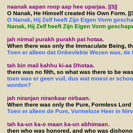
naanak aapan roop aap hee uparjaa. ||3||
O Nanak, He Himself created His Own Form. ||3
O Nanak, Hij Zelf heeft Zijn Eigen Vorm geschap
Nanak, Hij Zelf heeft Zijn Eigen Vorm geschapen
jah nirmal purakh purakh pat hotaa.
When there was only the Immaculate Being, th
Toen er alleen dat Onbevlekte Wezen was, de 
tah bin mail kahhu ki-aa Dhotaa.
there was no filth, so what was there to be w
toen was er geen vuil, dus wat moest er sch
worden?
jah niranjan nirankaar nirbaan.
When there was only the Pure, Formless Lord 
Toen er alleen de Pure, Vormeloze Heer in Nir
tah ka-un ka-o maan ka-un abhimaan.
then who was honored, and who was dishono