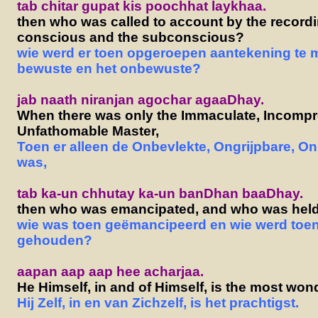
tab chitar gupat kis poochhat laykhaa.
then who was called to account by the recordi
conscious and the subconscious?
wie werd er toen opgeroepen aantekening te 
bewuste en het onbewuste?
jab naath niranjan agochar agaaDhay.
When there was only the Immaculate, Incompr
Unfathomable Master,
Toen er alleen de Onbevlekte, Ongrijpbare, O
was,
tab ka-un chhutay ka-un banDhan baaDhay.
then who was emancipated, and who was hel
wie was toen geëmancipeerd en wie werd toen 
gehouden?
aapan aap aap hee acharjaa.
He Himself, in and of Himself, is the most wond
Hij Zelf, in en van Zichzelf, is het prachtigst.