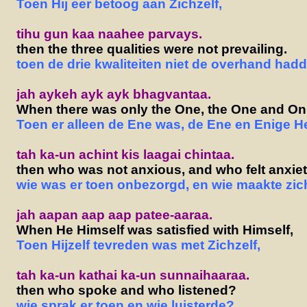
Toen Hij eer betoog aan Zichzelf,
tihu gun kaa naahee parvays.
then the three qualities were not prevailing.
toen de drie kwaliteiten niet de overhand hadd
jah aykeh ayk ayk bhagvantaa.
When there was only the One, the One and On
Toen er alleen de Ene was, de Ene en Enige 
tah ka-un achint kis laagai chintaa.
then who was not anxious, and who felt anxie
wie was er toen onbezorgd, en wie maakte zi
jah aapan aap aap patee-aaraa.
When He Himself was satisfied with Himself,
Toen Hijzelf tevreden was met Zichzelf,
tah ka-un kathai ka-un sunnaihaaraa.
then who spoke and who listened?
wie sprak er toen en wie luisterde?