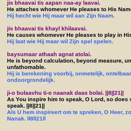
jis bhaavai tis aapan naa-ay laavai.
He attaches whomever He pleases to His Nam
Hij hecht wie Hij maar wil aan Zijn Naam.
jis bhaavai tis khayl khilaavai.
He causes whomever He pleases to play in His
Hij laat wie Hij maar wil Zijn spel spelen.
baysumaar athaah agnat atolai.
He is beyond calculation, beyond measure, u
unfathomable.
Hij is berekening voorbij, onmetelijk, ontelbaa
ondoorgrondelijk.
ji-o bulaavhu ti-o naanak daas bolai. ||8||21||
As You inspire him to speak, O Lord, so does
speak. ||8||21||
Als U hem inspireert om te spreken, O Heer, z
Nanak. ll8ll21ll