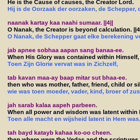
He is the Cause of causes, the Creator Lord.
Hij is de Oorzaak der oorzaken, de Schepper, 
naanak kartay kaa naahi sumaar. ||4||
O Nanak, the Creator is beyond calculation. ||4
O Nanak, de Schepper gaat elke berekening voor
jab apnee sobhaa aapan sang banaa-ee.
When His Glory was contained within Himself,
Toen Zijn Glorie vervat was in Zichzelf,
tab kavan maa-ay baap mitar sut bhaa-ee.
then who was mother, father, friend, child or s
wie was toen moeder, vader, kind, broer of zu
jah sarab kalaa aapeh parbeen.
When all power and wisdom was latent within 
Toen alle macht en wijsheid latent in Hem was
tah bayd katayb kahaa ko-oo cheen.
then where were the Vedas and the scripture