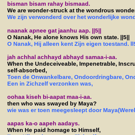
bisman bisam rahay bismaad.
We are wonder-struck at the wondrous wonder 
We zijn verwonderd over het wonderlijke wond
naanak apnee gat jaanhu aap. ||5||
O Nanak, He alone knows His own state. ||5||
O Nanak, Hij alleen kent Zijn eigen toestand. ll5
jah achhal achhayd abhayd samaa-i-aa.
When the Undeceiveable, Impenetrable, Inscr
self-absorbed,
Toen de Onwankelbare, Ondoordringbare, Ond
Een in Zichzelf verzonken was,
oohaa kiseh bi-aapat maa-i-aa.
then who was swayed by Maya?
wie was er toen meegesleept door Maya(Wereld
aapas ka-o aapeh aadays.
When He paid homage to Himself,