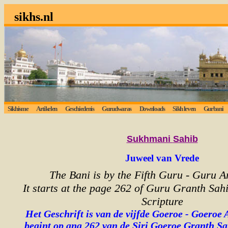
sikhs.nl
Sikhisme
Artikelen
Geschiedenis
Gurudwaras
Downloads
Sikh leven
Gurbani
Lu
Sukhmani
Sahib
Juweel van Vrede
The Bani is by the Fifth Guru - Guru A
It starts at the page 262 of Guru Granth Sahi
Scripture
Het Geschrift is van de vijfde Goeroe - Goeroe 
begint op ang 262 van de Siri Goeroe Granth Sa