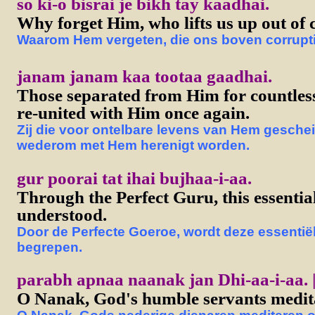
so ki-o bisrai je bikh tay kaadhai.
Why forget Him, who lifts us up out of
Waarom Hem vergeten, die ons boven corruptie
janam janam kaa tootaa gaadhai.
Those separated from Him for countless 
re-united with Him once again.
Zij die voor ontelbare levens van Hem gescheid
wederom met Hem herenigt worden.
gur poorai tat ihai bujhaa-i-aa.
Through the Perfect Guru, this essential 
understood.
Door de Perfecte Goeroe, wordt deze essentiël
begrepen.
parabh apnaa naanak jan Dhi-aa-i-aa. ||
O Nanak, God's humble servants meditat