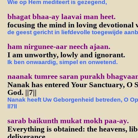
Wie op Hem mediteert is gezegend,
bhagat bhaa-ay laavai man heet.
focusing the mind in loving devotional 
de geest gericht in liefdevolle toegewijde aan
ham nirgunee-aar neech ajaan.
I am unworthy, lowly and ignorant.
Ik ben onwaardig, simpel en onwetend.
naanak tumree saran purakh bhagvaan. 
Nanak has entered Your Sanctuary, O
God. ||7||
Nanak heeft Uw Geborgenheid betreden, O Op
ll7ll
sarab baikunth mukat mokh paa-ay.
Everything is obtained: the heavens, li
deliverance,