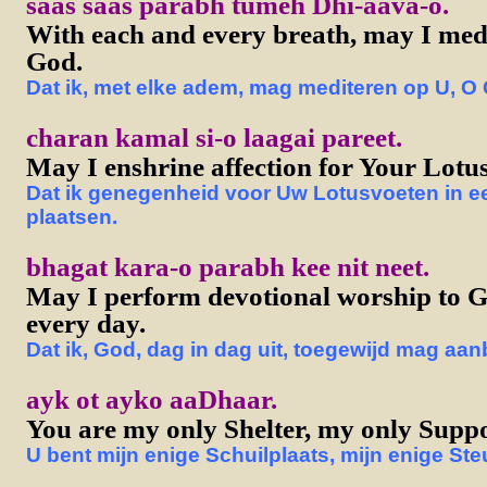
saas saas parabh tumeh Dhi-aava-o.
With each and every breath, may I med
God.
Dat ik, met elke adem, mag mediteren op U, O
charan kamal si-o laagai pareet.
May I enshrine affection for Your Lotus
Dat ik genegenheid voor Uw Lotusvoeten in e
plaatsen.
bhagat kara-o parabh kee nit neet.
May I perform devotional worship to 
every day.
Dat ik, God, dag in dag uit, toegewijd mag aa
ayk ot ayko aaDhaar.
You are my only Shelter, my only Suppo
U bent mijn enige Schuilplaats, mijn enige Ste