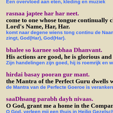
Een overvloed aan eten, kleding en muziek
rasnaa japtee har har neet.
come to one whose tongue continually c
Lord's Name, Har, Har.
komt naar degene wiens tong continu de Naa
zingt, God(Har), God(Har).
bhalee so karnee sobhaa Dhanvant.
His actions are good, he is glorious and
Zijn handelingen zijn goed, hij is roemrijk en 
hirdai basay pooran gur mant.
the Mantra of the Perfect Guru dwells w
de Mantra van de Perfecte Goeroe is verankerd 
saaDhsang parabh dayh nivaas.
O God, grant me a home in the Company
O God, verleen mij een thuis in Heilig Gezelsc