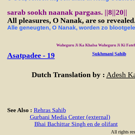
sarab sookh naanak pargaas. ||8||20||
All pleasures, O Nanak, are so revealed. 
Alle geneugten, O Nanak, worden zo blootgelegd
Waheguru Ji Ka Khalsa Waheguru Ji Ki Fate
Asatpadee - 19
Sukhmani Sahib
Dutch Translation by :
Adesh Ka
See Also :
Rehras Sahib
Gurbani Media Center (external)
Bhai Bachittar Singh en de olifant
All rights re