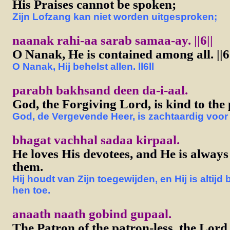
His Praises cannot be spoken;
Zijn Lofzang kan niet worden uitgesproken;
naanak rahi-aa sarab samaa-ay. ||6||
O Nanak, He is contained among all. ||6|
O Nanak, Hij behelst allen. ll6ll
parabh bakhsand deen da-i-aal.
God, the Forgiving Lord, is kind to the 
God, de Vergevende Heer, is zachtaardig voor
bhagat vachhal sadaa kirpaal.
He loves His devotees, and He is always
them.
Hij houdt van Zijn toegewijden, en Hij is altijd
hen toe.
anaath naath gobind gupaal.
The Patron of the patron-less, the Lord 