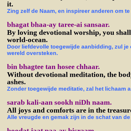
it.
Zing zelf de Naam, en inspireer anderen om t
bhagat bhaa-ay taree-ai sansaar.
By loving devotional worship, you shall
world-ocean.
Door liefdevolle toegewijde aanbidding, zul j
wereld oversteken.
bin bhagtee tan hosee chhaar.
Without devotional meditation, the body
ashes.
Zonder toegewijde meditatie, zal het lichaam al
sarab kali-aan sookh niDh naam.
All joys and comforts are in the treasu
Alle vreugde en gemak zijn in de schat van d
boodat jaat paa-ay bisraam.