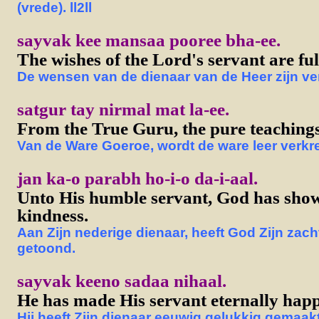
(vrede). ll2ll
sayvak kee mansaa pooree bha-ee.
The wishes of the Lord's servant are fulf
De wensen van de dienaar van de Heer zijn ve
satgur tay nirmal mat la-ee.
From the True Guru, the pure teachings
Van de Ware Goeroe, wordt de ware leer verkr
jan ka-o parabh ho-i-o da-i-aal.
Unto His humble servant, God has sho
kindness.
Aan Zijn nederige dienaar, heeft God Zijn zac
getoond.
sayvak keeno sadaa nihaal.
He has made His servant eternally happ
Hij heeft Zijn dienaar eeuwig gelukkig gemaakt