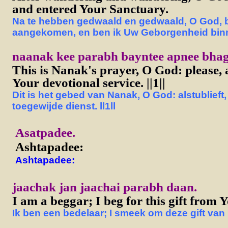
and entered Your Sanctuary.
Na te hebben gedwaald en gedwaald, O God, be
aangekomen, en ben ik Uw Geborgenheid bin
naanak kee parabh bayntee apnee bhagte
This is Nanak's prayer, O God: please, 
Your devotional service. ||1||
Dit is het gebed van Nanak, O God: alstublieft
toegewijde dienst. ll1ll
A
satpadee.
Ashtapadee:
Ashtapadee:
jaachak jan jaachai parabh daan.
I am a beggar; I beg for this gift from 
Ik ben een bedelaar; I smeek om deze gift van