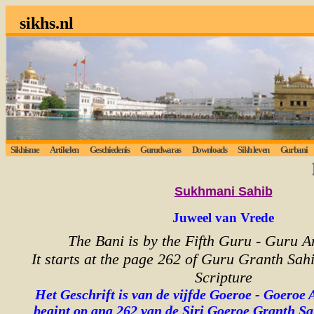
sikhs.nl
Sikhisme
Artikelen
Geschiedenis
Gurudwaras
Downloads
Sikh leven
Gurbani
Lui
Sukhmani
Sahib
Juweel van Vrede
The Bani is by the Fifth Guru - Guru A
It starts at the page 262 of Guru Granth Sahi
Scripture
Het Geschrift is van de vijfde Goeroe - Goeroe 
begint op ang 262 van de Siri Goeroe Granth Sa