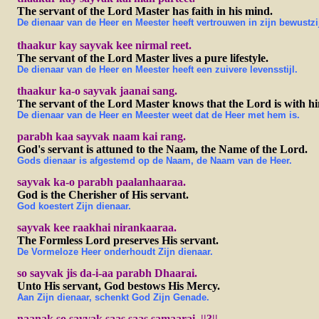
The servant of the Lord Master has faith in his mind.
De dienaar van de Heer en Meester heeft vertrouwen in zijn bewustzi
thaakur kay sayvak kee nirmal reet.
The servant of the Lord Master lives a pure lifestyle.
De dienaar van de Heer en Meester heeft een zuivere levensstijl.
thaakur ka-o sayvak jaanai sang.
The servant of the Lord Master knows that the Lord is with h
De dienaar van de Heer en Meester weet dat de Heer met hem is.
parabh kaa sayvak naam kai rang.
God's servant is attuned to the Naam, the Name of the Lord.
Gods dienaar is afgestemd op de Naam, de Naam van de Heer.
sayvak ka-o parabh paalanhaaraa.
God is the Cherisher of His servant.
God koestert Zijn dienaar.
sayvak kee raakhai nirankaaraa.
The Formless Lord preserves His servant.
De Vormeloze Heer onderhoudt Zijn dienaar.
so sayvak jis da-i-aa parabh Dhaarai.
Unto His servant, God bestows His Mercy.
Aan Zijn dienaar, schenkt God Zijn Genade.
naanak so sayvak saas saas samaarai. ||3||