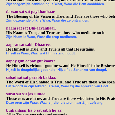
Zijn toegewijde aanbidding is Waar, Waar die Hem aanbidden.
darsan sat sat paykhanhaar.
The Blessing of His Vision is True, and True are those who beho
Zijn gezegende blik is Waar, Waar die ze ontvangen.
naam sat sat Dhi-aavanhaar.
His Naam is True, and True are those who meditate on it.
Zijn Naam is Waar, Waar die erop mediteren.
aap sat sat sabh Dhaaree.
He Himself is True, and True is all that He sustains.
Hijzelf is Waar, Waar wat Hij in stand houdt.
aapay gun aapay gunkaaree.
He Himself is virtuous goodness, and He Himself is the Bestower
Hijzelf is deugdelijke goedheid, Hijzelf de Schenker van deugd.
sabad sat sat parabh baktaa.
The Word of His Shabad is True, and True are those who spea
Het Woord in Zijn teksten is Waar, Waar zij die spreken van God.
surat sat sat jas suntaa.
Those ears are True, and True are those who listen to His Prais
Deze oren zijn Waar, Waar zij die luisteren naar Zijn Lofzang.
bujhanhaar ka-o sat sabh ho-ay.
All is True to one who understands.