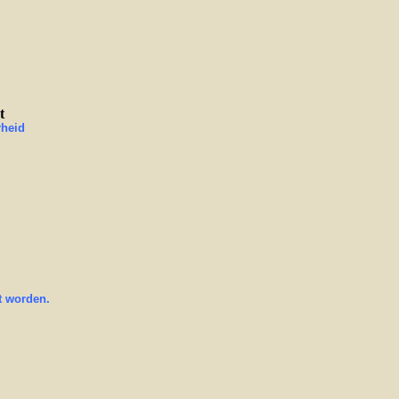
t
rheid
t worden.