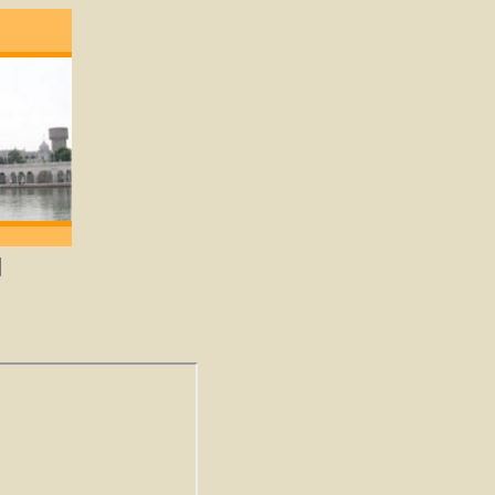
gene die lief heeft zal God verkrijgen. -Guru