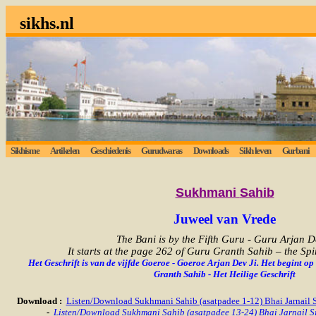
sikhs.nl
Sikhisme
Artikelen
Geschiedenis
Gurudwaras
Downloads
Sikh leven
Gurbani
Sukhmani
Sahib
Juweel van Vrede
The Bani is by the Fifth Guru - Guru Arjan De
It starts at the page 262 of Guru Granth Sahib – the Spi
Het Geschrift is van de vijfde Goeroe - Goeroe Arjan Dev Ji. Het begint o
Granth Sahib - Het Heilige Geschrift
Download
:
Listen/Download Sukhmani Sahib (asatpadee 1-12) Bhai Jarnail
-
Listen/Download Sukhmani Sahib (asatpadee 13-24) Bhai Jarnail 