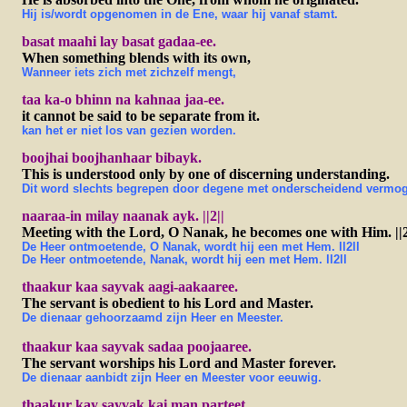
Hij is/wordt opgenomen in de Ene, waar hij vanaf stamt.
basat maahi lay basat gadaa-ee.
When something blends with its own,
Wanneer iets zich met zichzelf mengt,
taa ka-o bhinn na kahnaa jaa-ee.
it cannot be said to be separate from it.
kan het er niet los van gezien worden.
boojhai boojhanhaar bibayk.
This is understood only by one of discerning understanding.
Dit word slechts begrepen door degene met onderscheidend vermo
naaraa-in milay naanak ayk. ||2||
Meeting with the Lord, O Nanak, he becomes one with Him. ||2
De Heer ontmoetende, O Nanak, wordt hij een met Hem. ll2ll
De Heer ontmoetende, Nanak, wordt hij een met Hem. ll2ll
thaakur kaa sayvak aagi-aakaaree.
The servant is obedient to his Lord and Master.
De dienaar gehoorzaamd zijn Heer en Meester.
thaakur kaa sayvak sadaa poojaaree.
The servant worships his Lord and Master forever.
De dienaar aanbidt zijn Heer en Meester voor eeuwig.
thaakur kay sayvak kai man parteet.