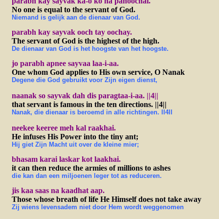
parabh kay sayvak ka-o ko na pahoochai.
No one is equal to the servant of God.
Niemand is gelijk aan de dienaar van God.
parabh kay sayvak ooch tay oochay.
The servant of God is the highest of the high.
De dienaar van God is het hoogste van het hoogste.
jo parabh apnee sayvaa laa-i-aa.
One whom God applies to His own service, O Nanak
Degene die God gebruikt voor Zijn eigen dienst,
naanak so sayvak dah dis paragtaa-i-aa. ||4||
that servant is famous in the ten directions. ||4||
Nanak, die dienaar is beroemd in alle richtingen. ll4ll
neekee keeree meh kal raakhai.
He infuses His Power into the tiny ant;
Hij giet Zijn Macht uit over de kleine mier;
bhasam karai laskar kot laakhai.
it can then reduce the armies of millions to ashes
die kan dan een miljoenen leger tot as reduceren.
jis kaa saas na kaadhat aap.
Those whose breath of life He Himself does not take away
Zij wiens levensadem niet door Hem wordt weggenomen