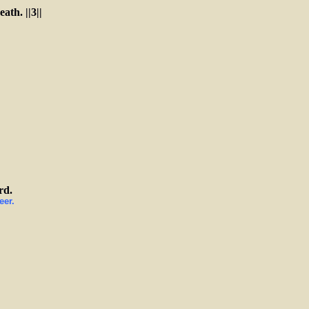
th. ||3||
rd.
eer.