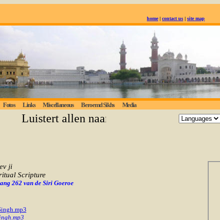
home
|
contact us
|
site map
Fotos
Links
Miscellaneous
Beroemd Sikhs
Media
Luistert allen naar de eeuwige waarheid; de
v ji
ritual Scripture
p ang 262 van de Siri Goeroe
 Singh.mp3
Singh.mp3