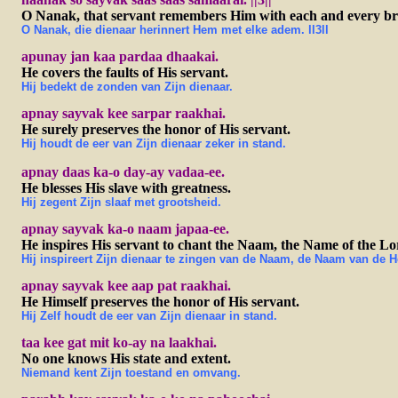
O Nanak, that servant remembers Him with each and every brea
O Nanak, die dienaar herinnert Hem met elke adem. ll3ll
apunay jan kaa pardaa dhaakai.
He covers the faults of His servant.
Hij bedekt de zonden van Zijn dienaar.
apnay sayvak kee sarpar raakhai.
He surely preserves the honor of His servant.
Hij houdt de eer van Zijn dienaar zeker in stand.
apnay daas ka-o day-ay vadaa-ee.
He blesses His slave with greatness.
Hij zegent Zijn slaaf met grootsheid.
apnay sayvak ka-o naam japaa-ee.
He inspires His servant to chant the Naam, the Name of the Lo
Hij inspireert Zijn dienaar te zingen van de Naam, de Naam van de H
apnay sayvak kee aap pat raakhai.
He Himself preserves the honor of His servant.
Hij Zelf houdt de eer van Zijn dienaar in stand.
taa kee gat mit ko-ay na laakhai.
No one knows His state and extent.
Niemand kent Zijn toestand en omvang.