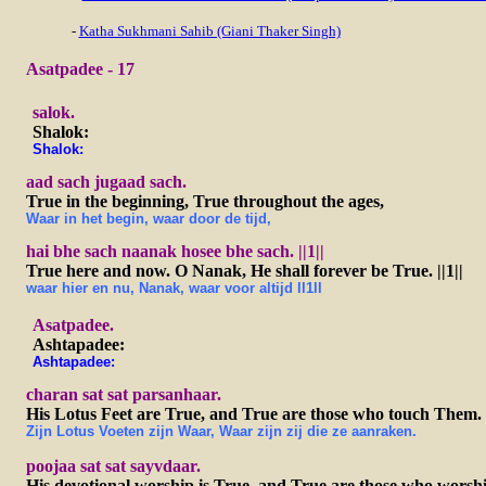
-
Katha Sukhmani Sahib (Giani Thaker Singh)
Asatpadee - 17
salok.
Shalok:
Shalok:
aad sach jugaad sach.
True in the beginning, True throughout the ages,
Waar in het begin, waar door de tijd,
hai bhe sach naanak hosee bhe sach. ||1||
True here and now. O Nanak, He shall forever be True. ||1||
waar hier en nu, Nanak, waar voor altijd ll1ll
A
satpadee.
Ashtapadee:
Ashtapadee:
charan sat sat parsanhaar.
His Lotus Feet are True, and True are those who touch Them.
Zijn Lotus Voeten zijn Waar, Waar zijn zij die ze aanraken.
poojaa sat sat sayvdaar.
His devotional worship is True, and True are those who worsh