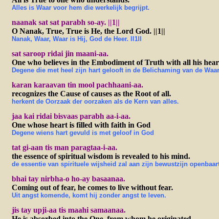
Alles is Waar voor hem die werkelijk begrijpt.
naanak sat sat parabh so-ay. ||1||
O Nanak, True, True is He, the Lord God. ||1||
Nanak, Waar, Waar is Hij, God de Heer. ll1ll
sat saroop ridai jin maani-aa.
One who believes in the Embodiment of Truth with all his hear
Degene die met heel zijn hart gelooft in de Belichaming van de Waa
karan karaavan tin mool pachhaani-aa.
recognizes the Cause of causes as the Root of all.
herkent de Oorzaak der oorzaken als de Kern van alles.
jaa kai ridai bisvaas parabh aa-i-aa.
One whose heart is filled with faith in God
Degene wiens hart gevuld is met geloof in God
tat gi-aan tis man paragtaa-i-aa.
the essence of spiritual wisdom is revealed to his mind.
de essentie van spirituele wijsheid zal aan zijn bewustzijn openbaar
bhai tay nirbha-o ho-ay basaanaa.
Coming out of fear, he comes to live without fear.
Uit angst komende, komt hij zonder angst te leven.
jis tay upji-aa tis maahi samaanaa.
He is absorbed into the One, from whom he originated.