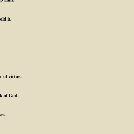
ld it.
 of virtue.
k of God.
es.