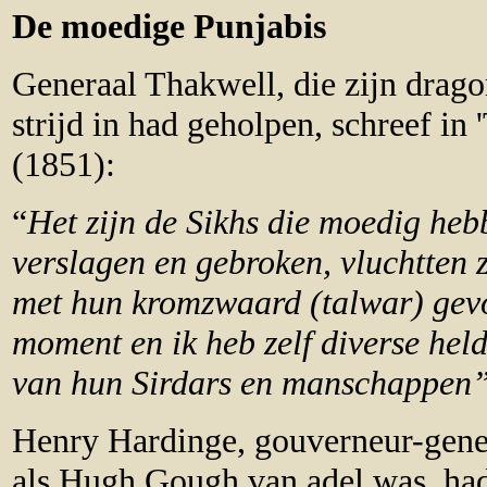
De moedige Punjabis
Generaal Thakwell, die zijn drago
strijd in had geholpen, schreef in
(1851):
“
Het zijn de Sikhs die moedig he
verslagen en gebroken, vluchtten 
met hun kromzwaard (talwar) gevoc
moment en ik heb zelf diverse hel
van hun Sirdars en manschappen”
Henry Hardinge, gouverneur-gener
als Hugh Gough van adel was, had