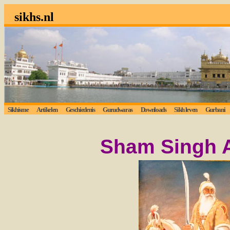
sikhs.nl
Sikhisme
Artikelen
Geschiedenis
Gurudwaras
Downloads
Sikh leven
Gurbani
L
Sham Singh At