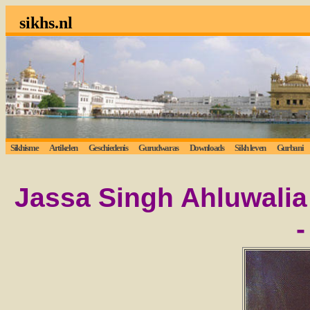
sikhs.nl
Sikhisme
Artikelen
Geschiedenis
Gurudwaras
Downloads
Sikh leven
Gurbani
Lui
Jassa Singh Ahluwali
-