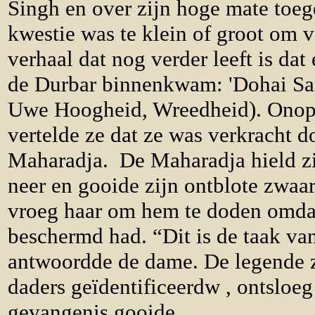
Singh en over zijn hoge mate toege
kwestie was te klein of groot om 
verhaal dat nog verder leeft is da
de Durbar binnenkwam: 'Dohai Sar
Uwe Hoogheid, Wreedheid). Onop
vertelde ze dat ze was verkracht d
Maharadja. De Maharadja hield zi
neer en gooide zijn ontblote zwaa
vroeg haar om hem te doden omdat 
beschermd had. “Dit is de taak va
antwoordde de dame. De legende z
daders geïdentificeerdw , ontsloeg
gevangenis gooide.