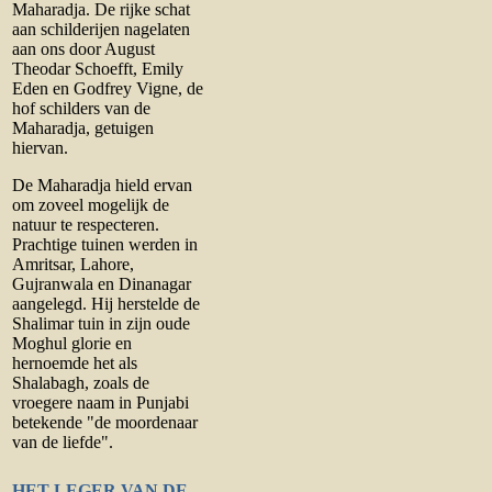
Maharadja. De rijke schat
aan schilderijen nagelaten
aan ons door August
Theodar Schoefft, Emily
Eden en Godfrey Vigne, de
hof schilders van de
Maharadja, getuigen
hiervan.
De Maharadja hield ervan
om zoveel mogelijk de
natuur te respecteren.
Prachtige tuinen werden in
Amritsar, Lahore,
Gujranwala en Dinanagar
aangelegd. Hij herstelde de
Shalimar tuin in zijn oude
Moghul glorie en
hernoemde het als
Shalabagh, zoals de
vroegere naam in Punjabi
betekende "de moordenaar
van de liefde".
HET LEGER VAN DE