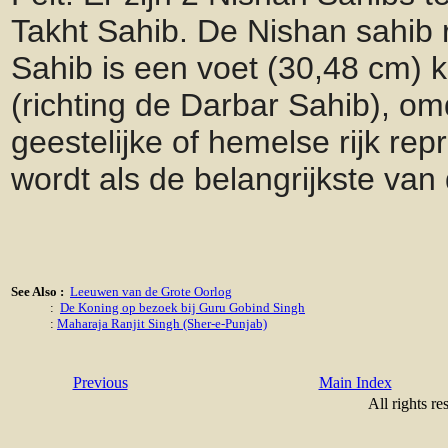
Takht Sahib. De Nishan sahib r
Sahib is een voet (30,48 cm) 
(richting de Darbar Sahib), om
geestelijke of hemelse rijk rep
wordt als de belangrijkste van
See Also :
Leeuwen van de Grote Oorlog
:
De Koning op bezoek bij Guru Gobind Singh
:
Maharaja Ranjit Singh (Sher-e-Punjab)
Previous
Main Index
All rights re