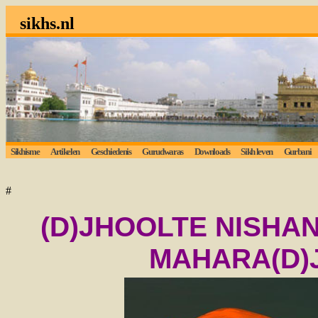
sikhs.nl
Sikhisme
Artikelen
Geschiedenis
Gurudwaras
Downloads
Sikh leven
Gurbani
#
(D)JHOOLTE NISHA
MAHARA(D)J