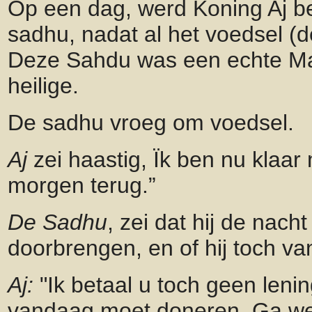
Op een dag, werd Koning Aj b
sadhu, nadat al het voedsel (d
Deze Sahdu was een echte M
heilige.
De sadhu vroeg om voedsel.
Aj
zei haastig, Ïk ben nu klaa
morgen terug.”
De Sadhu
, zei dat hij de nacht
doorbrengen, en of hij toch v
Aj:
"Ik betaal u toch geen lenin
vandaag moet doneren, Ga w