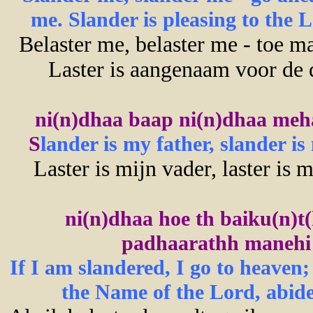
me. Slander is pleasing to the 
Belaster me, belaster me - toe m
Laster is aangenaam voor de 
ni(n)dhaa baap ni(n)dhaa mehat
S
lander is my father, slander is
Laster is mijn vader, laster is
ni(n)dhaa hoe th baiku(n)t(
padhaarathh manehi b
If I am slandered, I go to heaven
the Name of the Lord, abid