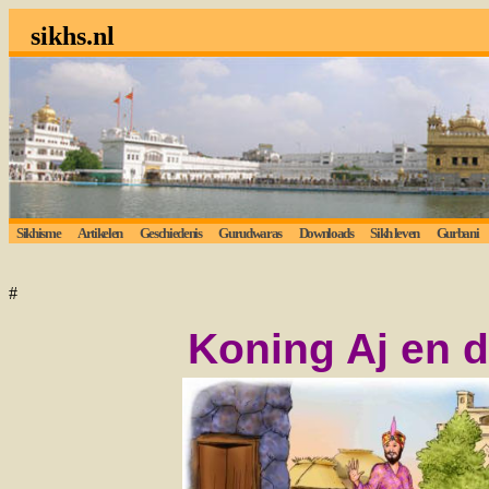
sikhs.nl
Sikhisme
Artikelen
Geschiedenis
Gurudwaras
Downloads
Sikh leven
Gurbani
#
Koning Aj en 