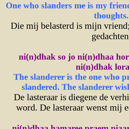
One who slanders me is my friend
thoughts.
Die mij belasterd is mijn vriend;
gedachten
ni(n)dhak so jo ni(n)dhaa hor
ni(n)dhak lorai
The slanderer is the one who p
slandered. The slanderer wishe
De lasteraar is diegene de verh
word. De lasteraar wenst mij e
ni(n)dhaa hamaree praem piaar