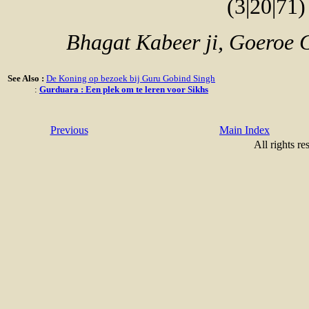
(3|20|71)
Bhagat Kabeer ji, Goeroe G
See Also :
De Koning op bezoek bij Guru Gobind Singh
:
Gurduara : Een plek om te leren voor Sikhs
Previous
Main Index
All rights re