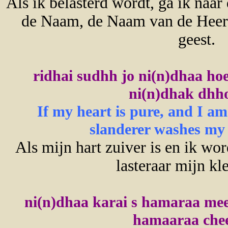
Als ik belasterd wordt, ga ik naa
de Naam, de Naam van de Heer 
geest.
ridhai sudhh jo ni(n)dhaa ho
ni(n)dhak dhhoe
If my heart is pure, and I am
slanderer washes my cl
Als mijn hart zuiver is en ik wo
lasteraar mijn kle
ni(n)dhaa karai s hamaraa mee
hamaaraa chee