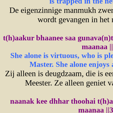
is trapped in the n
De eigenzinnige manmukh zwerf
wordt gevangen in het 
t(h)aakur bhaanee saa gunava(n)t
maanaa ||
She alone is virtuous, who is p
Master. She alone enjoys a
Zij alleen is deugdzaam, die is e
Meester. Ze alleen geniet v
naanak kee dhhar thoohai t(h)
maanaa ||3