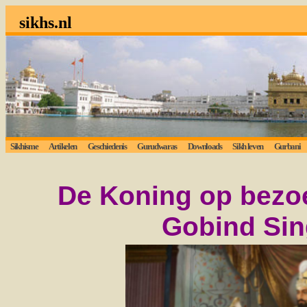
sikhs.nl
Sikhisme
Artikelen
Geschiedenis
Gurudwaras
Downloads
Sikh leven
Gurbani
De Koning op bezoe
Gobind Sin