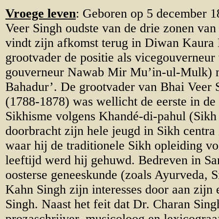
Vroege leven
: Geboren op 5 december 18
Veer Singh oudste van de drie zonen van
vindt zijn afkomst terug in Diwan Kaura 
grootvader de positie als vicegouverneur
gouverneur Nawab Mir Mu’in-ul-Mulk) me
Bahadur’. De grootvader van Bhai Veer 
(1788-1878) was wellicht de eerste in de f
Sikhisme volgens Khandé-di-pahul (Sikh 
doorbracht zijn hele jeugd in Sikh centr
waar hij de traditionele Sikh opleiding vo
leeftijd werd hij gehuwd. Bedreven in San
oosterse geneeskunde (zoals Ayurveda, S
Kahn Singh zijn interesses door aan zijn
Singh. Naast het feit dat Dr. Charan Sing
prozaschrijver, musicoloog en lexicograa