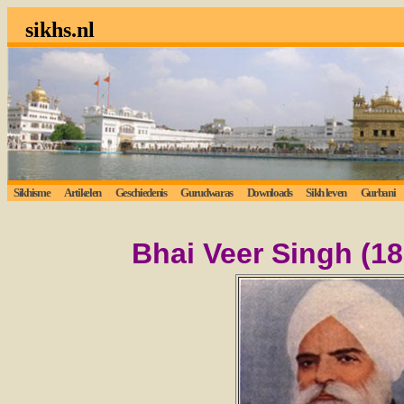
sikhs.nl
Sikhisme
Artikelen
Geschiedenis
Gurudwaras
Downloads
Sikh leven
Gurbani
L
Bhai Veer Singh (18