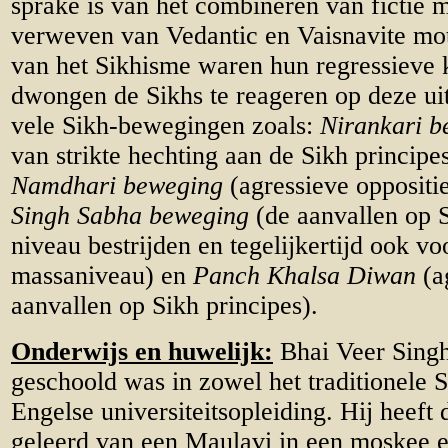
sprake is van het combineren van fictie m
verweven van Vedantic en Vaisnavite moti
van het Sikhisme waren hun regressieve k
dwongen de Sikhs te reageren op deze ui
vele Sikh-bewegingen zoals:
Nirankari b
van strikte hechting aan de Sikh principes
Namdhari beweging
(agressieve oppositie
Singh Sabha beweging
(de aanvallen op S
niveau bestrijden en tegelijkertijd ook v
massaniveau) en
Panch Khalsa Diwan
(a
aanvallen op Sikh principes).
Onderwijs en huwelijk:
Bhai Veer Singh
geschoold was in zowel het traditionele 
Engelse universiteitsopleiding. Hij heeft
geleerd van een Maulavi in een moskee e