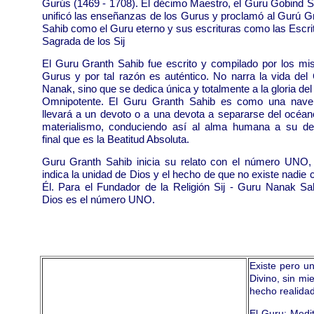
Gurús (1469 - 1708). El décimo Maestro, el Guru Gobind S
unificó las enseñanzas de los Gurus y proclamó al Gurú G
Sahib como el Guru eterno y sus escrituras como las Escri
Sagrada de los Sij
El Guru Granth Sahib fue escrito y compilado por los m
Gurus y por tal razón es auténtico. No narra la vida del
Nanak, sino que se dedica única y totalmente a la gloria del
Omnipotente. El Guru Granth Sahib es como una nave
llevará a un devoto o a una devota a separarse del océan
materialismo, conduciendo así al alma humana a su de
final que es la Beatitud Absoluta.
Guru Granth Sahib inicia su relato con el número UNO,
indica la unidad de Dios y el hecho de que no existe nadie
Él. Para el Fundador de la Religión Sij - Guru Nanak Sah
Dios es el número UNO.
Existe pero un
Divino, sin mi
hecho realidad
El Guru: Medi