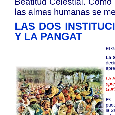
Beatitud Celestial. Como
las almas humanas se me
LAS DOS INSTITUC
Y LA PANGAT
El G
La 
deci
apre
La S
apr
Gur
Es u
pued
la S