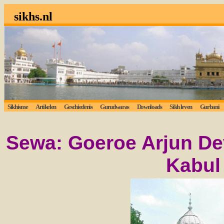
sikhs.nl
Sikhisme
Artikelen
Geschiedenis
Gurudwaras
Downloads
Sikh leven
Gurbani
Sewa: Goeroe Arjun Dev
Kabul