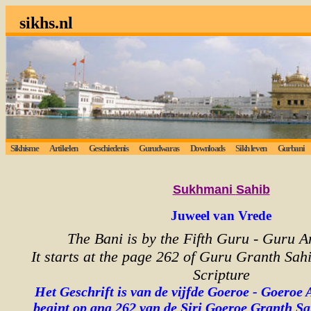
sikhs.nl
Sikhisme
Artikelen
Geschiedenis
Gurudwaras
Downloads
Sikh leven
Gurbani
Lui
Sukhmani
Sahib
Juweel van Vrede
The Bani is by the Fifth Guru - Guru A
It starts at the page 262 of Guru Granth Sahi
Scripture
Het Geschrift is van de vijfde Goeroe - Goeroe 
begint op ang 262 van de Siri Goeroe Granth Sa