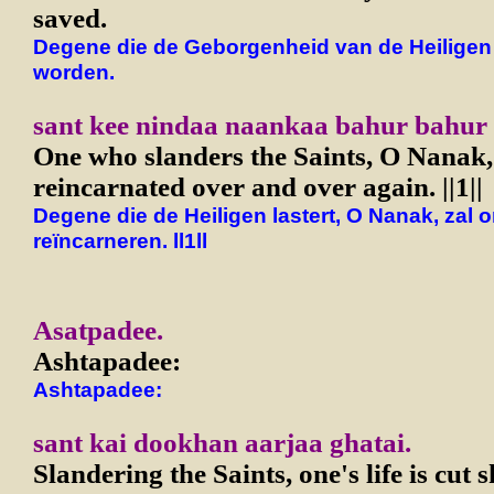
saved.
Degene die de Geborgenheid van de Heiligen z
worden.
sant kee nindaa naankaa bahur bahur av
One who slanders the Saints, O Nanak, 
reincarnated over and over again. ||1||
Degene die de Heiligen lastert, O Nanak, zal 
reïncarneren. ll1ll
A
satpadee.
Ashtapadee:
Ashtapadee:
sant kai dookhan aarjaa ghatai.
Slandering the Saints, one's life is cut s