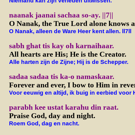
Niemand kan zijn verleden uitwissen.
naanak jaanai sachaa so-ay. ||7||
O Nanak, the True Lord alone knows all.
O Nanak, alleen de Ware Heer kent allen. ll7ll
sabh ghat tis kay oh karnaihaar.
All hearts are His; He is the Creator.
Alle harten zijn de Zijne; Hij is de Schepper.
sadaa sadaa tis ka-o namaskaar.
Forever and ever, I bow to Him in reve
Voor eeuwig en altijd, ik buig in eerbied voor
parabh kee ustat karahu din raat.
Praise God, day and night.
Roem God, dag en nacht.