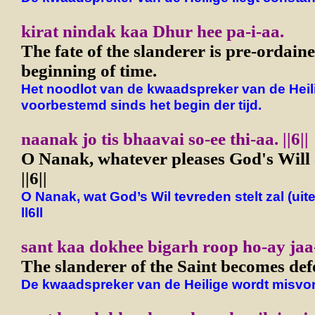
kirat nindak kaa Dhur hee pa-i-aa.
The fate of the slanderer is pre-ordain
beginning of time.
Het noodlot van de kwaadspreker van de Heili
voorbestemd sinds het begin der tijd.
naanak jo tis bhaavai so-ee thi-aa. ||6||
O Nanak, whatever pleases God's Will 
||6||
O Nanak, wat God’s Wil tevreden stelt zal (uite
ll6ll
sant kaa dokhee bigarh roop ho-ay jaa
The slanderer of the Saint becomes de
De kwaadspreker van de Heilige wordt misvo