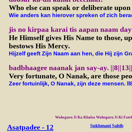
Who else can speak or deliberate upon 
Wie anders kan hierover spreken of zich ber
jis no kirpaa karai tis aapan naam day
He Himself gives His Name to those, 
bestows His Mercy.
Hijzelf geeft Zijn Naam aan hen, die Hij zijn Gr
badbhaagee naanak jan say-ay. ||8||13|
Very fortunate, O Nanak, are those peopl
Zeer fortuinlijk, O Nanak, zijn deze mensen. ll8
Waheguru Ji Ka Khalsa Waheguru Ji Ki Fate
Asatpadee - 12
Sukhmani Sahib