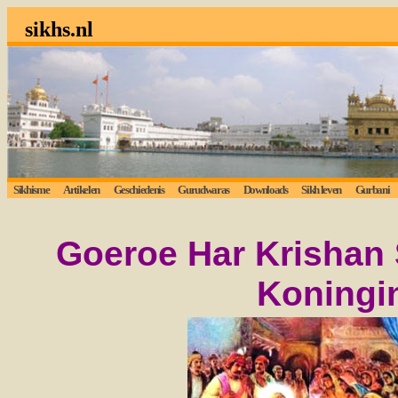
sikhs.nl
Sikhisme
Artikelen
Geschiedenis
Gurudwaras
Downloads
Sikh leven
Gurbani
Goeroe Har Krishan 
Koningi