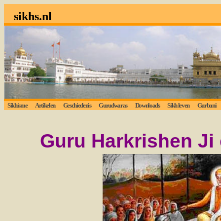
sikhs.nl
Sikhisme
Artikelen
Geschiedenis
Gurudwaras
Downloads
Sikh leven
Gurbani
Guru
Harkrishen J
i