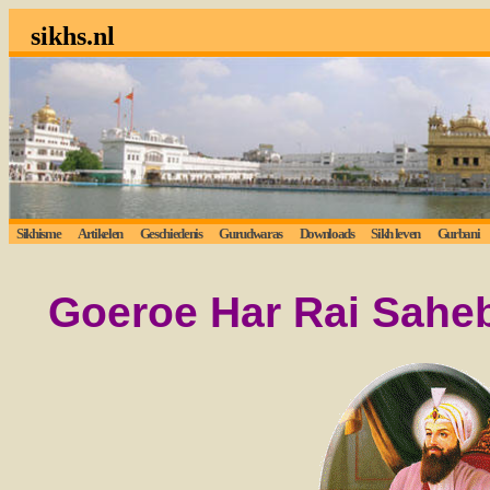
sikhs.nl
Sikhisme
Artikelen
Geschiedenis
Gurudwaras
Downloads
Sikh leven
Gurbani
Goeroe
Har Rai Saheb