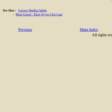
See Also :
Goeroe HarRai Sahib
-
Bhai Gopal : Ekas Siyon Chit Laai
Previous
Main Index
All rights re