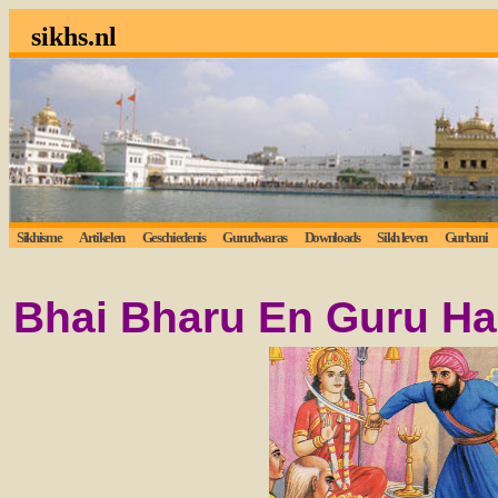
sikhs.nl
Sikhisme
Artikelen
Geschiedenis
Gurudwaras
Downloads
Sikh leven
Gurbani
Bhai Bharu En Guru Har