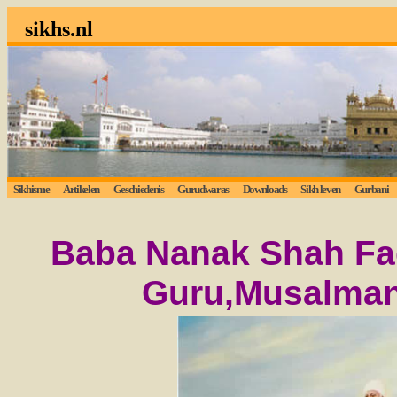
sikhs.nl
Sikhisme
Artikelen
Geschiedenis
Gurudwaras
Downloads
Sikh leven
Gurbani
Baba Nanak Shah Faq
Guru,Musalman