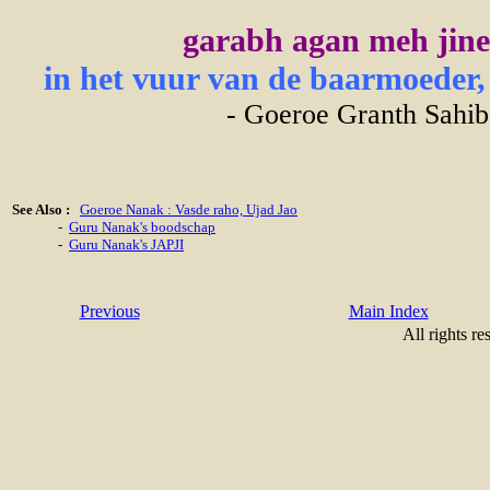
garabh agan meh jine
in het vuur van de baarmoeder, 
- Goeroe Granth Sahib
See Also :
Goeroe Nanak : Vasde raho, Ujad Jao
-
Guru Nanak's boodschap
-
Guru Nanak's JAPJI
Previous
Main Index
All rights re