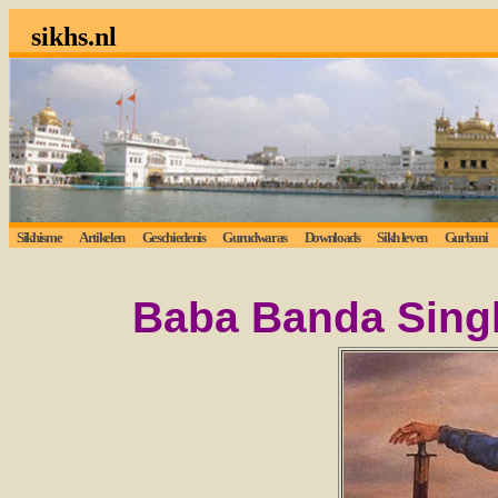
sikhs.nl
Sikhisme
Artikelen
Geschiedenis
Gurudwaras
Downloads
Sikh leven
Gurbani
Baba Banda Sin