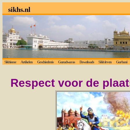
sikhs.nl
Sikhisme
Artikelen
Geschiedenis
Gurudwaras
Downloads
Sikh leven
Gurbani
Respect voor de plaat