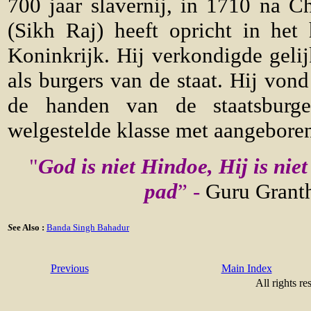
700 jaar slavernij, in 1710 na Ch
(Sikh Raj) heeft opricht in he
Koninkrijk. Hij verkondigde geli
als burgers van de staat. Hij von
de handen van de staatsburge
welgestelde klasse met aangeboren
"
God is niet Hindoe, Hij is nie
pad
” -
Guru Granth
S
ee Also :
Banda Singh Bahadur
Previous
Main Index
All rights re