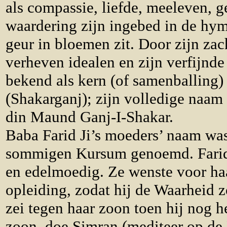
als compassie, liefde, meeleven, g
waardering zijn ingebed in de hym
geur in bloemen zit. Door zijn zac
verheven idealen en zijn verfijnd
bekend als kern (of samenballing)
(Shakarganj); zijn volledige naam
din Maund Ganj-I-Shakar.
Baba Farid Ji’s moeders’ naam wa
sommigen Kursum genoemd. Farids
en edelmoedig. Ze wenste voor ha
opleiding, zodat hij de Waarheid 
zei tegen haar zoon toen hij nog h
zoon, doe Simran (mediteer op de 