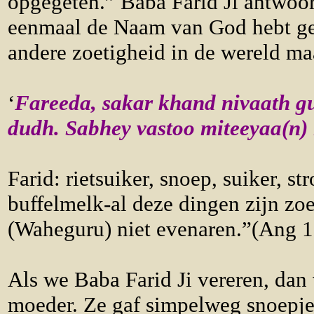
opgegeten.” Baba Farid Ji antwoor
eenmaal de Naam van God hebt gep
andere zoetigheid in de wereld ma
‘
Fareeda, sakar khand nivaath 
dudh. Sabhey vastoo miteeyaa(n) 
Farid: rietsuiker, snoep, suiker, s
buffelmelk-al deze dingen zijn zo
(Waheguru) niet evenaren.”(Ang
Als we Baba Farid Ji vereren, dan 
moeder. Ze gaf simpelweg snoepjes