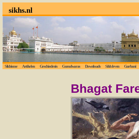
sikhs.nl
Sikhisme
Artikelen
Geschiedenis
Gurudwaras
Downloads
Sikh leven
Gurbani
Bhagat Fare