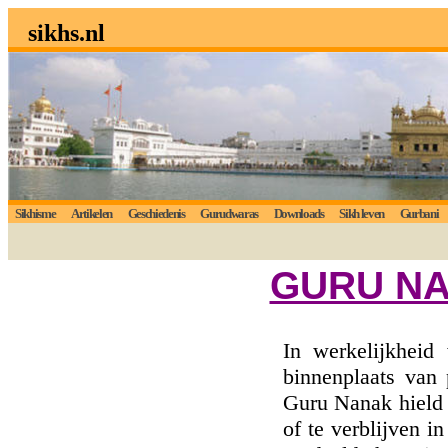
sikhs.nl
Sikhisme
Artikelen
Geschiedenis
Gurudwaras
Downloads
Sikh leven
Gurbani
GURU NA
In werkelijkhei
binnenplaats van 
Guru Nanak hield 
of te verblijven i