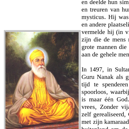
en deelde hun simp
en treuren van hu
mysticus. Hij was
en andere plaatsel
vermelde hij (in v
zijn die de mens 
grote mannen die 
aan de gehele men
In 1497, in Sult
Guru Nanak als g
tijd te spender
spoorloos, waarbi
is maar één God
vrees, Zonder vij
zelf gerealiseerd
met zijn kamaraa