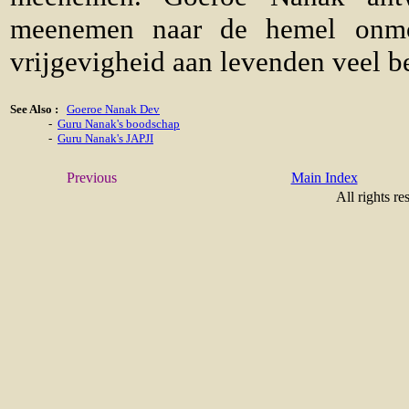
meenemen naar de hemel onmo
vrijgevigheid aan levenden veel b
See Also :
Goeroe Nanak Dev
-
Guru Nanak's boodschap
-
Guru Nanak's JAPJI
Previous
Main Index
All rights re