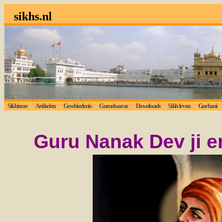
sikhs.nl
Sikhisme
Artikelen
Geschiedenis
Gurudwaras
Downloads
Sikh leven
Gurbani
Guru Nanak Dev ji e