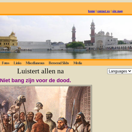
home
|
contact us
|
site map
Fotos
Links
Miscellaneous
Beroemd Sikhs
Media
Luistert allen naar de eeuwige waarheid;
Niet bang zijn voor de dood.