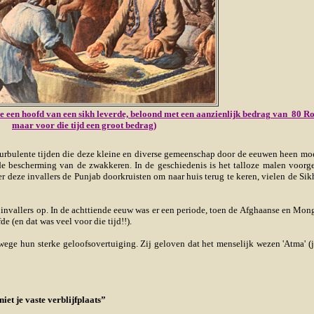
die een hoofd van een sikh leverde, beloond met een aanzienlijk bedrag van 80 R
maar voor die tijd een groot bedrag)
 turbulente tijden die deze kleine en diverse gemeenschap door de eeuwen heen moe
or de bescherming van de zwakkeren. In de geschiedenis is het talloze malen voo
deze invallers de Punjab doorkruisten om naar huis terug te keren, vielen de Sik
invallers op. In de achttiende eeuw was er een periode, toen de Afghaanse en Mon
e (en dat was veel voor die tijd!!).
ge hun sterke geloofsovertuiging. Zij geloven dat het menselijk wezen 'Atma' (jy
et je vaste verblijfplaats”