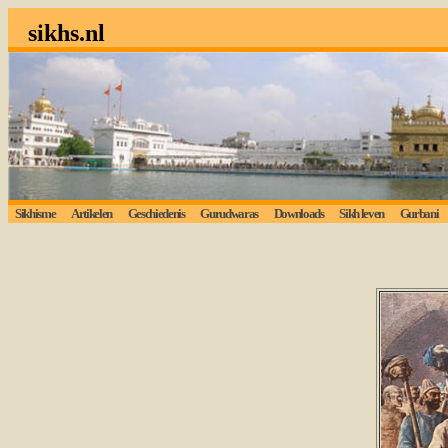
sikhs.nl
Sikhisme
Artikelen
Geschiedenis
Gurudwaras
Downloads
Sikh leven
Gurbani