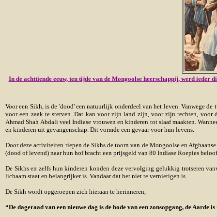
In de achttiende eeuw, ten tijde van de Mongoolse heerschappij, werd ieder 
Voor een Sikh, is de 'dood' een natuurlijk onderdeel van het leven. Vanwege de
voor een zaak te sterven. Dat kan voor zijn land zijn, voor zijn rechten, vo
Ahmad Shah Abdali veel Indiase vrouwen en kinderen tot slaaf maakten. Wanneer 
en kinderen uit gevangenschap. Dit vormde een gevaar voor hun levens.
Door deze activiteiten riepen de Sikhs de toorn van de Mongoolse en Afghaanse 
(dood of levend) naar hun hof bracht een prijsgeld van 80 Indiase Roepies beloofd
De Sikhs en zelfs hun kinderen konden deze vervolging gelukkig trotseren vanwe
lichaam staat en belangrijker is. Vandaar dat het niet te vernietigen is.
De Sikh wordt opgeroepen zich hieraan te herinneren,
“De dageraad van een nieuwe dag is de bode van een zonsopgang, de Aarde is ni