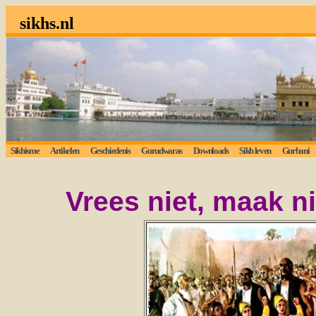
sikhs.nl
Sikhisme
Artikelen
Geschiedenis
Gurudwaras
Downloads
Sikh leven
Gurbani
Vrees niet, maak 