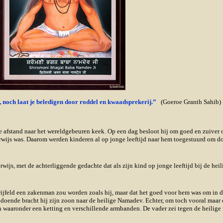
, noch laat je beledigen door roddel en kwaadsprekerij.”
(Goeroe Granth Sahib)
 afstand naar het wereldgebeuren keek. Op een dag besloot hij om goed en zuiver 
rwijs was. Daarom werden kinderen al op jonge leeftijd naar hem toegestuurd om d
js, met de achterliggende gedachte dat als zijn kind op jonge leeftijd bij de heilig
wijfeld een zakenman zou worden zoals hij, maar dat het goed voor hem was om in d
doende bracht hij zijn zoon naar de heilige Namadev. Echter, om toch vooral maar 
n waaronder een ketting en verschillende armbanden. De vader zei tegen de heilige