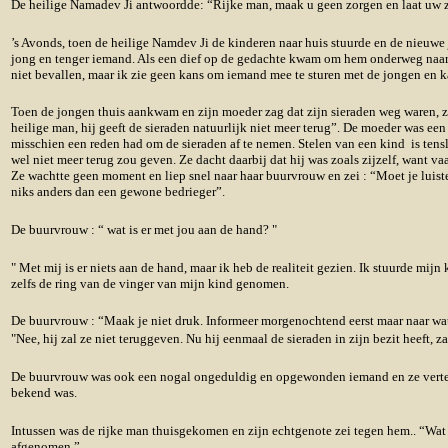
De heilige Namadev Ji antwoordde: “Rijke man, maak u geen zorgen en laat uw zoo
’s Avonds, toen de heilige Namdev Ji de kinderen naar huis stuurde en de nieuwe 
jong en tenger iemand. Als een dief op de gedachte kwam om hem onderweg naar h
niet bevallen, maar ik zie geen kans om iemand mee te sturen met de jongen en kan
Toen de jongen thuis aankwam en zijn moeder zag dat zijn sieraden weg waren, ze
heilige man, hij geeft de sieraden natuurlijk niet meer terug”. De moeder was 
misschien een reden had om de sieraden af te nemen. Stelen van een kind is tensl
wel niet meer terug zou geven. Ze dacht daarbij dat hij was zoals zijzelf, want v
Ze wachtte geen moment en liep snel naar haar buurvrouw en zei : “Moet je luis
niks anders dan een gewone bedrieger”.
De buurvrouw : “ wat is er met jou aan de hand? "
" Met mij is er niets aan de hand, maar ik heb de realiteit gezien. Ik stuurde m
zelfs de ring van de vinger van mijn kind genomen.
De buurvrouw : “Maak je niet druk. Informeer morgenochtend eerst maar naar wat
"Nee, hij zal ze niet teruggeven. Nu hij eenmaal de sieraden in zijn bezit heeft,
De buurvrouw was ook een nogal ongeduldig en opgewonden iemand en ze vertelde
bekend was.
Intussen was de rijke man thuisgekomen en zijn echtgenote zei tegen hem.. “Wat e
afgenomen.”