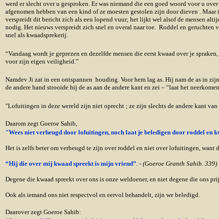
werd er slecht over u gesproken. Er was niemand die een goed woord voor u ove
afgenomen hebben van een kind of ze moesten gestolen zijn door dieven . Maar ie
verspreidt dit bericht zich als een lopend vuur; het lijkt wel alsof de mensen alt
nodig. Het nieuws verspreidt zich snel en overal naar toe. Roddel en geruchten 
snel als kwaadsprekerij.
“Vandaag wordt je geprezen en dezelfde mensen die eerst kwaad over je spraken,
voor zijn eigen veiligheid.”
Namdev Ji zat in een ontspannen houding. Voor hem lag as. Hij nam de as in zijn
de andere hand strooide hij de as aan de andere kant en zei – “laat het neerkome
"Lofuitingen in deze wereld zijn niet oprecht ; ze zijn slechts de andere kant va
Daarom zegt Goeroe Sahib,
"Wees niet verheugd door lofuitingen, noch laat je beledigen door roddel en
Het is zelfs beter om verheugd te zijn over roddel en niet over lofuitingen, want 
“Hij die over mij kwaad spreekt is mijn vriend”
. - (Goeroe Granth Sahib. 339)
Degene die kwaad spreekt over ons is onze weldoener, en niet degene die ons pr
Ook als iemand ons niet respectvol en eervol behandelt, zijn we beledigd.
Daarover zegt Goeroe Sahib: