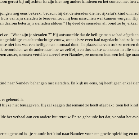
n gerust bij mij achter. Er zijn hier nog andere kinderen en het contact met hen z
jongen nog eens bekeek, bedacht hij dat de sieraden die het rijkelui’s kind om had
uis van zijn sieraden te beroven, zou hij hem misschien wel kunnen wurgen. Hij d
 daarom beter zijn sierraden afdoen.” Hij deed de sierraden af; bond ze bij elkaar 
i ze.. “Waar zijn je sieraden ?” Hij antwoordde dat de heilige man ze had afgedaan
een ongeduldige en achterdochtige vrouw, want als ze even had nagedacht had ze ku
otte niet iets wat een heilige man normaal doet. In plaats daarvan trok ze meteen d
aak beoordelen we de ander naar hoe we zelf zijn en dus raakte ze meteen in alle sta
teren zuster; mensen vertellen zoveel over Namdev; ze noemen hem een heilige man
ijn kind naar Namdev behangen met sieraden. En kijk nu eens, hij heeft geen enkel s
 er gebeurd is.
 zal hij ze niet teruggeven. Hij zal zeggen dat iemand ze heeft afgepakt toen het kin
 het verhaal aan een andere buurvrouw. En zo gebeurde het dat, voordat het avon
r nu gebeurd is.. je stuurde het kind naar Namdev voor een goede opleiding en nu h