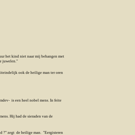
uur het kind niet naar mij behangen met
e juwelen."
teindelijk ook de heilige man ter oren
mdev- is een heel nobel mens. In feite
mens. Hij had de sieraden van de
d ?" zegt de heilige man. "Eergisteren