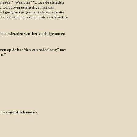
eprezen." "Waarom?" "U zou de sieraden
gd wordt over een heilige man dan
eid gaat, heb je geen enkele advertentie
 Goede berichten verspreiden zich niet zo
eeft de sieraden van het kind afgenomen
komen op de hoofden van roddelaars;” met
 u.”
an en egoïstisch maken.