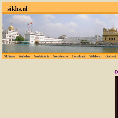
sikhs.nl
Sikhisme
Artikelen
Geschiedenis
Gurudwaras
Downloads
Sikh leven
Gurbani
D