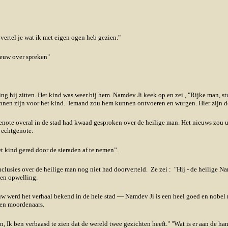
 vertel je wat ik met eigen ogen heb gezien."
ieuw over spreken"
g hij zitten. Het kind was weer bij hem. Namdev Ji keek op en zei , "Rijke man, st
unnen zijn voor het kind. Iemand zou hem kunnen ontvoeren en wurgen. Hier zijn d
note overal in de stad had kwaad gesproken over de heilige man. Het nieuws zou ui
n echtgenote:
et kind gered door de sieraden af te nemen”.
lusies over de heilige man nog niet had doorverteld. Ze zei : "Hij - de heilige Na
een opwelling.
uw werd het verhaal bekend in de hele stad — Namdev Ji is een heel goed en nobel 
en moordenaars.
k ben verbaasd te zien dat de wereld twee gezichten heeft." "Wat is er aan de han