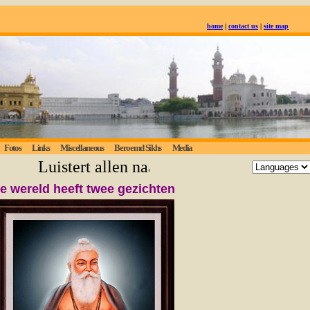
home
|
contact us
|
site map
Fotos
Links
Miscellaneous
Beroemd Sikhs
Media
Luistert allen naar de eeuwige waarheid; 
e wereld heeft twee gezichten