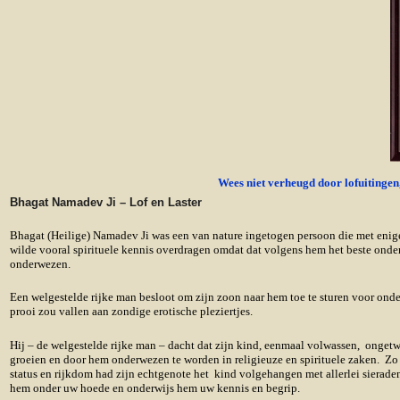
Wees niet verheugd door lofuitingen
Bhagat Namadev Ji – Lof en Laster
Bhagat (Heilige) Namadev Ji was een van nature ingetogen persoon die met enige
wilde vooral spirituele kennis overdragen omdat dat volgens hem het beste onde
onderwezen.
Een welgestelde rijke man besloot om zijn zoon naar hem toe te sturen voor onderwi
prooi zou vallen aan zondige erotische pleziertjes.
Hij – de welgestelde rijke man – dacht dat zijn kind, eenmaal volwassen, onget
groeien en door hem onderwezen te worden in religieuze en spirituele zaken. Zo 
status en rijkdom had zijn echtgenote het kind volgehangen met allerlei sierade
hem onder uw hoede en onderwijs hem uw kennis en begrip.