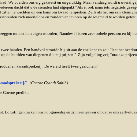
r had. We voelden ons erg gekwetst en ongelukkig. Maar vandaag wordt u overal g
dereen dacht dat u de sieraden had afgepakt." Als er ook maar iets negatiefs geze
ijd zitten te wachten op een kans om kwaad te spreken. Zelfs als het om een kleinigh
verspreiden zich moeiteloos en zonder van tevoren op de waarheid te worden getest.
 zeggen nu met hun eigen woorden; Namdev Ji is een zeer nobele persoon en hij h
 twee handen. Een handvol strooide hij uit aan de ene kant en zei: “laat het neer
n op de hoofden van diegenen die mij prijzen.” Zijn volgeling zei; “maar ze prijzen
n roddel en kwaadsprekerij. De wereld heeft twee gezichten.”
 kwaadsprekerij.”
(Goeroe Granth Sahib)
de Goeroe predikt:
ijst. Lofuitingen maken ons hoogmoedig en zijn een gevaar omdat ze ons zelfvolda