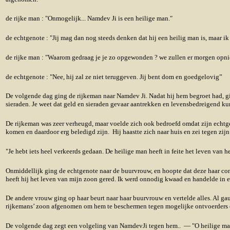
de rijke man : "Onmogelijk... Namdev Ji is een heilige man."
de echtgenote : "Jij mag dan nog steeds denken dat hij een heilig man is, maar ik
de rijke man : "Waarom gedraag je je zo opgewonden ? we zullen er morgen opn
de echtgenote : "Nee, hij zal ze niet teruggeven. Jij bent dom en goedgelovig”
De volgende dag ging de rijkeman naar Namdev Ji. Nadat hij hem begroet had, gin
sieraden. Je weet dat geld en sieraden gevaar aantrekken en levensbedreigend k
De rijkeman was zeer verheugd, maar voelde zich ook bedroefd omdat zijn echtge
komen en daardoor erg beledigd zijn. Hij haastte zich naar huis en zei tegen zij
"Je hebt iets heel verkeerds gedaan. De heilige man heeft in feite het leven van h
Onmiddellijk ging de echtgenote naar de buurvrouw, en hoopte dat deze haar conc
heeft hij het leven van mijn zoon gered. Ik werd onnodig kwaad en handelde in 
De andere vrouw ging op haar beurt naar haar buurvrouw en vertelde alles. Al ga
rijkemans’ zoon afgenomen om hem te beschermen tegen mogelijke ontvoerders 
De volgende dag zegt een volgeling van NamdevJi tegen hem.. — "O heilige man, I