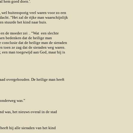
al hem goed doen.'.
, wel buitensporig veel waren voor zo een
acht..“Het zal de rijke man waarschijnlijk
en stuurde het kind naar huis.
 en de moeder zei .. “Wat een slechte
nnen bedenken dat de heilige man
e conclusie dat de heilige man de sieraden
ten toen ze zag dat de sieraden weg waren.
; een man toegewijd aan God, maar hij is
ieraad overgehouden. De heilige man heeft
d onderweg was.”
d was, het nieuws overal in de stad
eeft hij alle sieraden van het kind