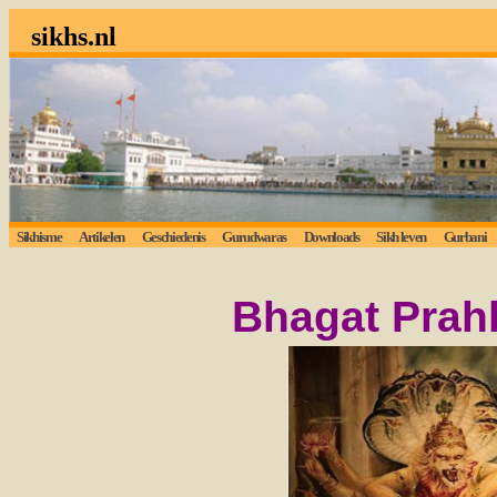
sikhs.nl
Sikhisme
Artikelen
Geschiedenis
Gurudwaras
Downloads
Sikh leven
Gurbani
Bhag
at Prah