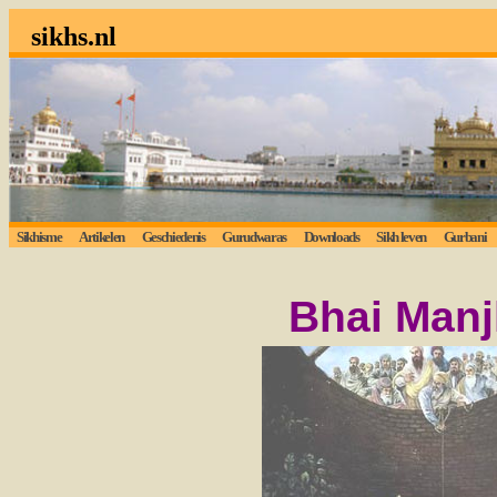
sikhs.nl
Sikhisme
Artikelen
Geschiedenis
Gurudwaras
Downloads
Sikh leven
Gurbani
Bhai Manj