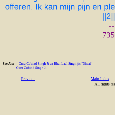
offeren. Ik kan mijn pijn en pl
||2||
-
735
See Also :
Guru Gobind Singh Ji en Bhai Laal Singh jis "Dhaal"
-
Guru Gobind Singh Ji
Previous
Main Index
All rights re