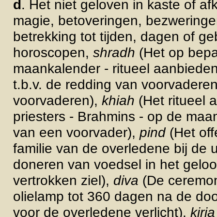
d
. Het niet geloven in kaste of 
magie, betoveringen, bezweringen
betrekking tot tijden, dagen of ge
horoscopen,
shradh
(Het op bepa
maankalender - ritueel aanbieden
t.b.v. de redding van voorvadere
voorvaderen),
khiah
(Het ritueel
priesters - Brahmins - op de maan
van een voorvader),
pind
(Het of
familie van de overledene bij de u
doneren van voedsel in het geloof
vertrokken ziel),
diva
(De ceremo
olielamp tot 360 dagen na de dood
voor de overledene verlicht),
kiri