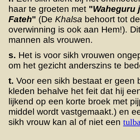
haar te groeten met
"
Waheguru j
Fateh
"
(De
Khalsa
behoort tot d
overwinning is ook aan Hem!).
Di
mannen als vrouwen.
s.
Het is voor sikh vrouwen ongep
om het gezicht anderszins te be
t.
Voor een sikh bestaat er geen be
kleden behalve het feit dat hij e
lijkend op een korte broek met pi
middel wordt vastgemaakt.) en 
sikh vrouw kan al of niet een
tulb