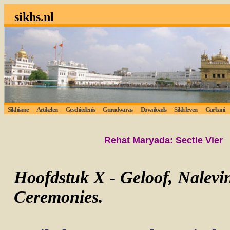
sikhs.nl
Sikhisme
Artikelen
Geschiedenis
Gurudwaras
Downloads
Sikh leven
Gurbani
Rehat Maryada: Sectie
Vier
Hoofdstuk X - Geloof, Nalevin
Ceremonies.