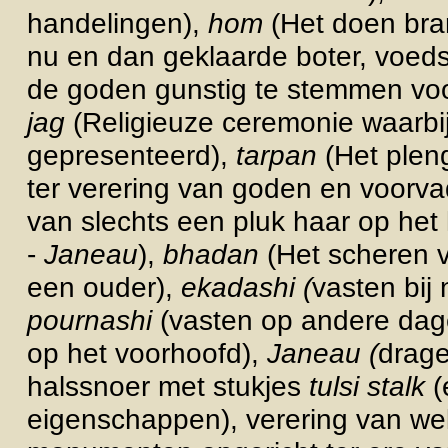
handelingen),
hom
(Het doen bra
nu en dan geklaarde boter, voeds
de goden gunstig te stemmen voor
jag
(Religieuze ceremonie waarbi
gepresenteerd),
tarpan
(Het plen
ter verering van goden en voorv
van slechts een pluk haar op het
-
Janeau
),
bhadan
(Het scheren 
een ouder),
ekadashi (
vasten bij
pournashi
(vasten op andere dag
op het voorhoofd),
Janeau (
drage
halssnoer met stukjes
tulsi stalk
(
eigenschappen), verering van wel