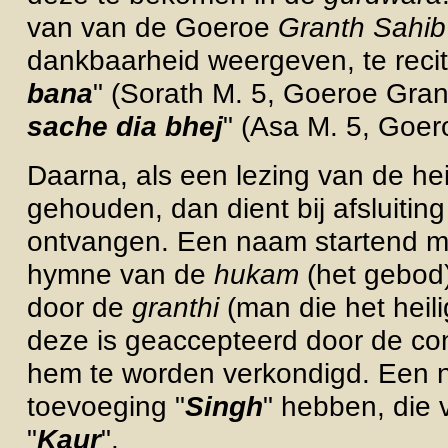
van van de Goeroe
Granth Sahib
dankbaarheid weergeven, te recit
bana
" (Sorath M. 5, Goeroe Gran
sache dia bhej
" (Asa M. 5, Goer
Daarna, als een lezing van de he
gehouden, dan dient bij afsluiti
ontvangen. Een naam startend me
hymne van de
hukam
(het gebod
door de
granthi
(man die het heil
d
eze is geaccepteerd door de co
hem te worden verkondigd. Een 
toevoeging "
Singh
" hebben, die 
"
Kaur
".