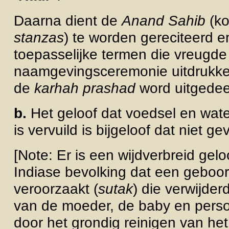
Daarna dient de
Anand Sahib
(ko
stanzas
) te worden gereciteerd e
toepasselijke termen die vreugde
naamgevingsceremonie uitdrukke
de
karhah prashad
word uitgedee
b.
Het geloof dat voedsel en wate
is vervuild is bijgeloof dat niet g
[Note: Er is een wijdverbreid gel
Indiase bevolking dat een geboort
veroorzaakt (
sutak
) die verwijde
van de moeder, de baby en perso
door het grondig reinigen van het