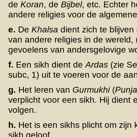
de
Koran
, de
Bijbel
, etc. Echter
andere religies voor de algemene 
e.
De
Khalsa
dient zich te blijv
van andere religies in de wereld
gevoelens van andersgelovige
w
f.
Een sikh dient de
Ardas
(zie Se
subc, 1) uit te voeren voor de a
g.
Het leren van
Gurmukhi
(
Punja
verplicht voor een sikh. Hij dient
volgen.
h.
Het is een sikhs plicht om zijn
sikh geloof.