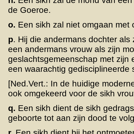
n.
Een sikh zal de mond van een
de Goeroe.
o.
Een sikh zal niet omgaan met c
p
. Hij die andermans dochter als
een andermans vrouw als zijn m
geslachtsgemeenschap met zijn ei
een waarachtig gedisciplineerde 
[Ned.Vert.: In de huidige moderne
ook omgekeerd voor de sikh vrou
q.
Een sikh dient de sikh gedrags
geboorte tot aan zijn dood te vol
r.
Een sikh dient bij het ontmoet