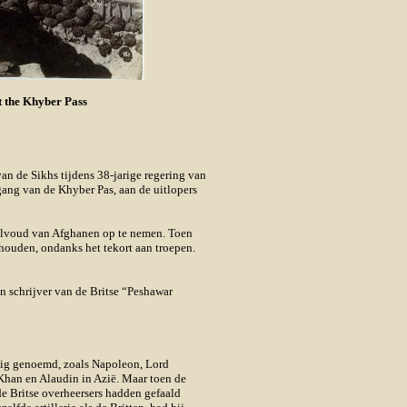
t the Khyber Pass
an de Sikhs tijdens 38-jarige regering van
ang van de Khyber Pas, aan de uitlopers
eelvoud van Afghanen op te nemen. Toen
houden, ondanks het tekort aan troepen.
n schrijver van de Britse “Peshawar
dig genoemd, zoals Napoleon, Lord
han en Alaudin in Azië. Maar toen de
de Britse overheersers hadden gefaald