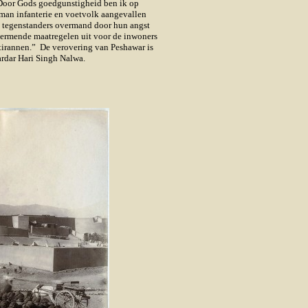
”Door Gods goedgunstigheid ben ik op
man infanterie en voetvolk aangevallen
e tegenstanders overmand door hun angst
schermende maatregelen uit voor de inwoners
tirannen.” De verovering van Peshawar is
ardar Hari Singh Nalwa.