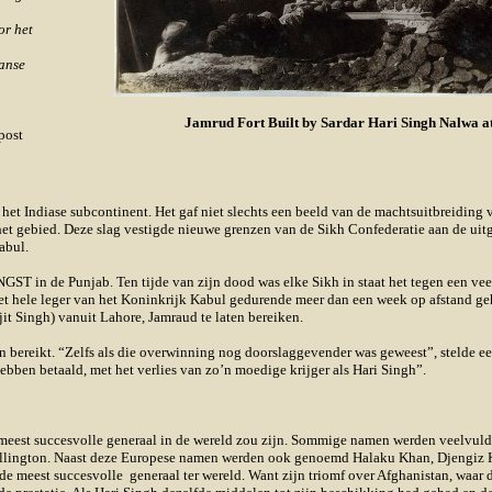
or het
aanse
Jamrud Fort Built by Sardar Hari Singh Nalwa a
post
et Indiase subcontinent. Het gaf niet slechts een beeld van de machtsuitbreiding v
et gebied. Deze slag vestigde nieuwe grenzen van de Sikh Confederatie aan de uitg
abul.
T in de Punjab. Ten tijde van zijn dood was elke Sikh in staat het tegen een v
het hele leger van het Koninkrijk Kabul gedurende meer dan een week op afstand ge
it Singh) vanuit Lahore, Jamraud te laten bereiken.
 bereikt. “Zelfs als die overwinning nog doorslaggevender was geweest”, stelde ee
hebben betaald, met het verlies van zo’n moedige krijger als Hari Singh”.
 meest succesvolle generaal in de wereld zou zijn. Sommige namen werden veelvul
ellington. Naast deze Europese namen werden ook genoemd Halaku Khan, Djengiz K
de meest succesvolle generaal ter were
ld. Want zijn triomf over Afghanistan, waar 