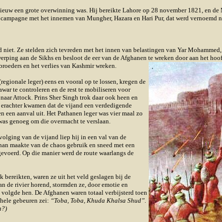
nieuw een grote overwinning was. Hij bereikte Lahore op 28 november 1821, en d
un campagne met het innemen van Mungher, Hazara en Hari Pur, dat werd vernoemd n
ed niet. Ze stelden zich tevreden met het innen van belastingen van Yar Mohammed,
erping aan de Sikhs en besloot de eer van de Afghanen te wreken door aan het hoo
broeders en het verlies van Kashmir wreken.
egionale leger) eens en vooral op te lossen, kregen de
r te controleren en de rest te mobiliseren voor
r naar Attock. Prins Sher Singh trok daar ook heen en
e erachter kwamen dat de vijand een verdedigende
n een aanval uit. Het Pathanen leger was vier maal zo
 was genoeg om die overmacht te verslaan.
olging van de vijand liep hij in een val van de
han maakte van de chaos gebruik en sneed met een
gevoerd. Op die manier werd de route waarlangs de
 bereikten, waren ze uit het veld geslagen bij de
an de rivier horend, stormden ze, door emotie en
 volgde hen. De Afghanen waren totaal verbijsterd toen
 hele gebeuren zei:
“Toba, Toba, Khuda Khalsa Shud”.
n?)