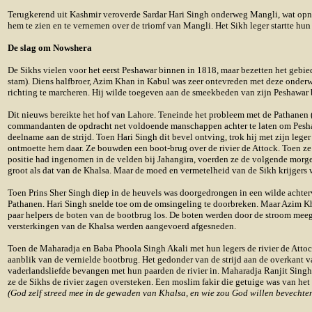
Terugkerend uit Kashmir veroverde Sardar Hari Singh onderweg Mangli, wat op
hem te zien en te vernemen over de triomf van Mangli. Het Sikh leger startte h
De slag om Nowshera
De Sikhs vielen voor het eerst Peshawar binnen in 1818, maar bezetten het gebi
stam). Diens halfbroer, Azim Khan in Kabul was zeer ontevreden met deze onderw
richting te marcheren. Hij wilde toegeven aan de smeekbeden van zijn Peshawar 
Dit nieuws bereikte het hof van Lahore. Teneinde het probleem met de Pathanen (r
commandanten de opdracht net voldoende manschappen achter te laten om Peshawa
deelname aan de strijd. Toen Hari Singh dit bevel ontving, trok hij met zijn lege
ontmoette hem daar. Ze bouwden een boot-brug over de rivier de Attock. Toen z
positie had ingenomen in de velden bij Jahangira, voerden ze de volgende morge
groot als dat van de Khalsa. Maar de moed en vermetelheid van de Sikh krijgers
Toen Prins Sher Singh diep in de heuvels was doorgedrongen in een wilde achterv
Pathanen. Hari Singh snelde toe om de omsingeling te doorbreken. Maar Azim K
paar helpers de boten van de bootbrug los. De boten werden door de stroom mee
versterkingen van de Khalsa werden aangevoerd afgesneden.
Toen de Maharadja en Baba Phoola Singh Akali met hun legers de rivier de Attock
aanblik van de vernielde bootbrug. Het gedonder van de strijd aan de overkant v
vaderlandsliefde bevangen met hun paarden de rivier in. Maharadja Ranjit Singh
ze de Sikhs de rivier zagen oversteken. Een moslim fakir die getuige was van het
(God zelf streed mee in de gewaden van Khalsa, en wie zou God willen bevechte