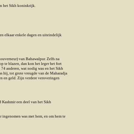
n het Sikh koninkrijk.
en elkaar enkele dagen en uiteindelijk
gouverneur) van Bahawalpur. Zelfs na
 te blazen, dan kon het leger het fort
t 74 anderen, wat nodig was en het Sikh
as hij, tot grote vreugde van de Maharadja
n en geld. Zijn verdere veroveringen
rd Kashmir een deel van het Sikh
eer ingenomen was met hem, en om hem te