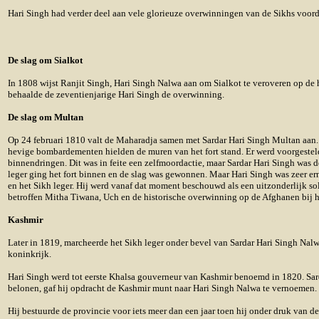
Hari Singh had verder deel aan vele glorieuze overwinningen van de Sikhs voord
De slag om Sialkot
In 1808 wijst Ranjit Singh, Hari Singh Nalwa aan om Sialkot te veroveren op de h
behaalde de zeventienjarige Hari Singh de overwinning.
De slag om Multan
Op 24 februari 1810 valt de Maharadja samen met Sardar Hari Singh Multan aan. 
hevige bombardementen hielden de muren van het fort stand. Er werd voorgesteld 
binnendringen. Dit was in feite een zelfmoordactie, maar Sardar Hari Singh was 
leger ging het fort binnen en de slag was gewonnen. Maar Hari Singh was zeer er
en het Sikh leger. Hij werd vanaf dat moment beschouwd als een uitzonderlijk 
betroffen Mitha Tiwana, Uch en de historische overwinning op de Afghanen bij h
Kashmir
Later in 1819, marcheerde het Sikh leger onder bevel van Sardar Hari Singh Nalw
koninkrijk.
Hari Singh werd tot eerste Khalsa gouverneur van Kashmir benoemd in 1820. Sa
belonen, gaf hij opdracht de Kashmir munt naar Hari Singh Nalwa te vernoemen
Hij bestuurde de provincie voor iets meer dan een jaar toen hij onder druk van d