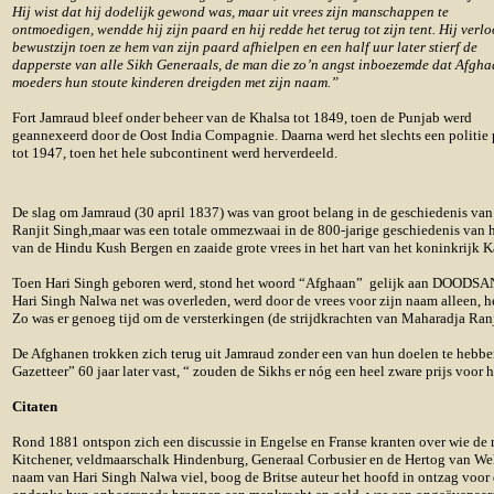
Hij wist dat hij dodelijk gewond was, maar uit vrees zijn manschappen te
ontmoedigen, wendde hij zijn paard en hij redde het terug tot zijn tent. Hij verlo
bewustzijn toen ze hem van zijn paard afhielpen en een half uur later stierf de
dapperste van alle Sikh Generaals, de man die zo’n angst inboezemde dat Afgh
moeders hun stoute kinderen dreigden met zijn naam.”
Fort Jamraud bleef onder beheer van de Khalsa tot 1849, toen de Punjab werd
geannexeerd door de Oost India Compagnie. Daarna werd het slechts een politie 
tot 1947, toen het hele subcontinent werd herverdeeld.
De slag om Jamraud (30 april 1837) was van groot belang in de geschiedenis van h
Ranjit Singh,maar was een totale ommezwaai in de 800-jarige geschiedenis van h
van de Hindu Kush Bergen en zaaide grote vrees in het hart van het koninkrijk K
Toen Hari Singh geboren werd, stond het woord “Afghaan” gelijk aan DOODSANGS
Hari Singh Nalwa net was overleden, werd door de vrees voor zijn naam alleen, 
Zo was er genoeg tijd om de versterkingen (de strijdkrachten van Maharadja Ranj
De Afghanen trokken zich terug uit Jamraud zonder een van hun doelen te hebben
Gazetteer” 60 jaar later vast, “ zouden de Sikhs er nóg een heel zware prijs voor 
Citaten
Rond 1881 ontspon zich een discussie in Engelse en Franse kranten over wie de
Kitchener, veldmaarschalk Hindenburg, Generaal Corbusier en de Hertog van W
naam van Hari Singh Nalwa viel, boog de Britse auteur het hoofd in ontzag voor 