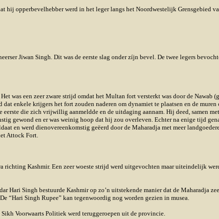
at hij opperbevelhebber werd in het leger langs het Noordwestelijk Grensgebied va
eerser Jiwan Singh. Dit was de eerste slag onder zíjn bevel. De twee legers bevocht
Het was een zeer zware strijd omdat het Multan fort versterkt was door de Nawab (
dat enkele krijgers het fort zouden naderen om dynamiet te plaatsen en de muren op
de eerste die zich vrijwillig aanmeldde en de uitdaging aannam. Hij deed, samen me
nstig gewond en er was weinig hoop dat hij zou overleven. Echter na enige tijd gen
soldaat en werd dienovereenkomstig geëerd door de Maharadja met meer landgoedere
et Attock Fort.
a richting Kashmir. Een zeer woeste strijd werd uitgevochten maar uiteindelijk we
rdar Hari Singh bestuurde Kashmir op zo’n uitstekende manier dat de Maharadja z
. De “Hari Singh Rupee” kan tegenwoordig nog worden gezien in musea.
e Sikh Voorwaarts Politiek werd teruggeroepen uit de provincie.