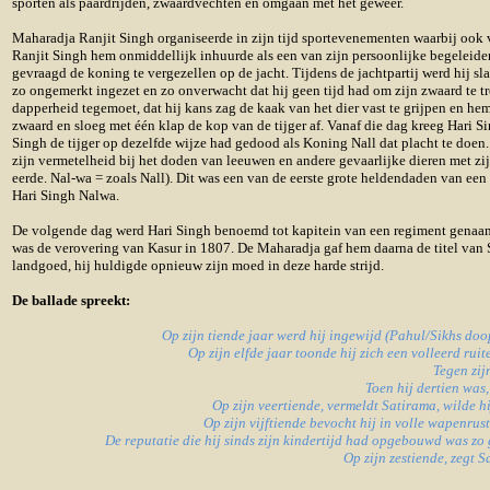
sporten als paardrijden, zwaardvechten en omgaan met het geweer.
Maharadja Ranjit Singh organiseerde in zijn tijd sportevenementen waarbij ook
Ranjit Singh hem onmiddellijk inhuurde als een van zijn persoonlijke begeleiders
gevraagd de koning te vergezellen op de jacht. Tijdens de jacht
partij werd hij s
zo ongemerkt ingezet en zo onverwacht dat hij geen tijd had om zijn zwaard te tr
dapperheid tegemoet, dat hij kans zag de kaak van het dier vast te grijpen en hem 
zwaard en sloeg met één klap de kop van de tijger af. Vanaf die dag kreeg Hari 
Singh de tijger op dezelfde wijze had gedood als Koning Nall dat placht te doe
zijn vermetelheid bij het doden van leeuwen en andere gevaarlijke dieren met zi
eerde. Nal-wa = zoals Nall). Dit was een van de eerste grote heldendaden van e
Hari Singh Nalwa.
De volgende dag werd Hari Singh benoemd tot kapitein van een regiment genaam
was de verovering van Kasur in 1807. De Maharadja gaf hem daarna de titel van Sa
landgoed, hij huldigde opnieuw zijn moed in deze harde strijd.
De ballade spreekt:
Op zijn tiende jaar werd hij ingewijd (Pahul/Sikhs do
Op zijn elfde jaar toonde hij zich een volleerd ru
Tegen zij
Toen hij dertien was,
Op zijn veertiende, vermeldt Satirama, wilde h
Op zijn vijftiende bevocht hij in volle wapenrus
De reputatie die hij sinds zijn kindertijd had opgebouwd was zo
Op zijn zestiende, zegt