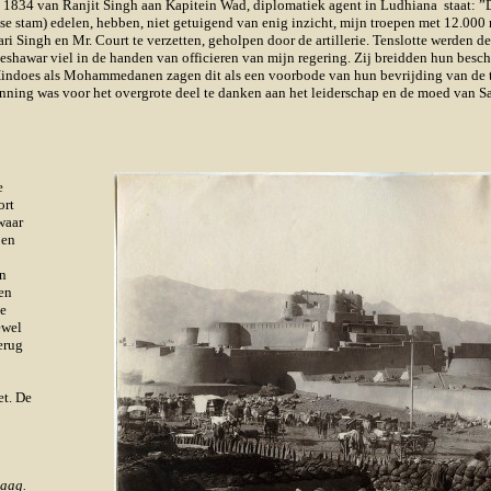
ei 1834 van Ranjit Singh aan Kapitein Wad, diplomatiek agent in Ludhiana staat: 
 stam) edelen, hebben, niet getuigend van enig inzicht, mijn troepen met 12.000 
Singh en Mr. Court te verzetten, geholpen door de artillerie. Tenslotte werden d
. Peshawar viel in de handen van officieren van mijn regering. Zij breidden hun be
l Hindoes als Mohammedanen zagen dit als een voorbode van hun bevrijding van de 
nning was voor het overgrote deel te danken aan het leiderschap en de moed van S
e
ort
waar
pen
en
en
de
ewel
terug
et. De
maag.