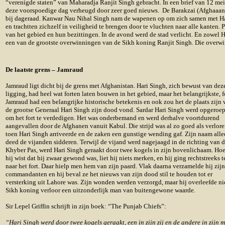
“verenigde staten” van Maharadja Ranjit Singh gebracht. In een brief van 12 m
deze voorspoedige dag verheugd door zeer goed nieuws. De Barakzai (Afghaaanse
bij dageraad. Kanwar Nau Nihal Singh nam de wapenen op om zich samen met Hari 
en trachtten zichzelf in veiligheid te brengen door te vluchten naar alle kanten
van het gebied en hun bezittingen. In de avond werd de stad verlicht. En zowe
een van de grootste overwinningen van de Sikh koning Ranjit Singh. Die overwi
De laatste grens – Jamraud
Jamraud ligt dicht bij de grens met Afghanistan. Hari Singh, zich bewust van dez
ligging, had heel wat forten laten bouwen in het gebied, maar het belangrijkste, f
Jamraud had een belangrijke historische betekenis en ook zou het de plaats zijn 
de grootse Generaal Hari Singh zijn dood vond. Sardar Hari Singh werd opgeroe
om het fort te verdedigen. Het was onderbemand en werd derhalve voortdurend
aangevallen door de Afghanen vanuit Kabul. Die strijd was al zo goed als verlor
toen Hari Singh arriveerde en de zaken een gunstige wending gaf. Zijn naam alle
deed de vijanden sidderen. Terwijl de vijand werd nagejaagd in de richting van 
Khyber Pas, werd Hari Singh geraakt door twee kogels in zijn bovenlichaam. Ho
hij wist dat hij zwaar gewond was, liet hij niets merken, en hij ging rechtstreeks 
naar het fort. Daar hielp men hem van zijn paard. Vlak daarna verzamelde hij zijn
commandanten en hij beval ze het nieuws van zijn dood stil te houden tot er
versterking uit Lahore was. Zijn wonden werden verzorgd, maar hij overleefde ni
Sikh koning verloor een uitzonderlijk man van buitengewone waarde.
Sir Lepel Griffin schrijft in zijn boek: “The Punjab Chiefs”:
“Hari Singh werd door twee kogels geraakt, een in zijn zij en de andere in zijn 