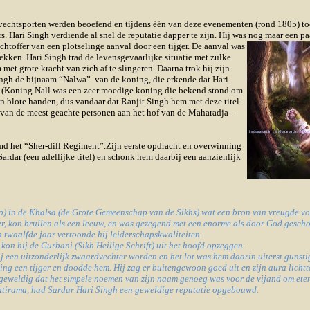
 vechtsporten werden beoefend en tijdens één van deze evenementen (rond 1805) to
. Hari Singh verdiende al snel de reputatie dapper te zijn. Hij was nog maar een p
lachtoffer van een plotselinge aanval door een tijger. De aanval was
ekken. Hari Singh trad de levensgevaarlijke situatie met zulke
met grote kracht van zich af te slingeren. Daarna trok hij zijn
Singh de bijnaam “Nalwa” van de koning, die erkende dat Hari
n. (Koning Nall was een zeer moedige koning die bekend stond om
jn blote handen, dus vandaar dat Ranjit Singh hem met deze titel
en van de meest geachte personen aan het hof van de Maharadja –
d het “Sher-dill Regiment”.Zijn eerste opdracht en overwinning
rdar (een adellijke titel) en schonk hem daarbij een aanzienlijk
op) in de Khalsa (de Grote Gemeenschap van de Sikhs) wat een bron van vreugde vo
iter, kon brullen als een leeuw, en was gezegend met een enorme als door God gesch
n twaalfde jaar vertoonde hij leiderschapskwaliteiten.
 kon hij de Gurbani (Sikh Heilige Schrift) uit het hoofd opzeggen.
ij een uitzonderlijk zwaardvechter worden en het lot was hem daarin uiterst gunsti
ting een tijger en doodde hem. Hij zag er buitengewoon goed uit en zijn aura lichtt
 geweldig dat het simpele noemen van zijn naam genoeg was voor de vijand om eten 
 Satirama, had Sardar Hari Singh een geweldige reputatie opgebouwd.