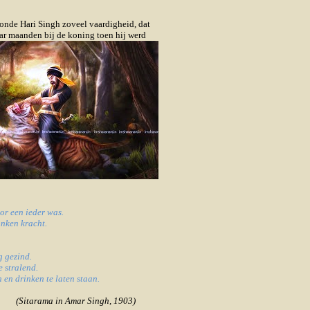
onde Hari Singh zoveel vaardigheid, dat
aar maanden bij de koning toen hij werd
or een ieder was.
onken kracht.
g gezind.
e stralend.
en drinken te laten staan.
(Sitarama in Amar Singh, 1903)