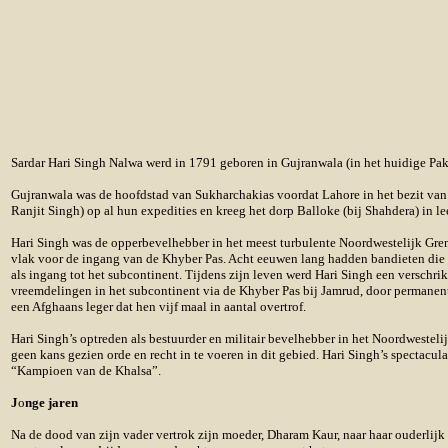
Sardar Hari Singh Nalwa werd in 1791 geboren in Gujranwala (in het huidige Pa
Gujranwala was de hoofdstad van Sukharchakias voordat Lahore in het bezit van
Ranjit Singh) op al hun expedities en kreeg het dorp Balloke (bij Shahdera) in le
Hari Singh was de opperbevelhebber in het meest turbulente Noordwestelijk Grens
vlak voor de ingang van de Khyber Pas. Acht eeuwen lang hadden bandieten die 
als ingang tot het subcontinent. Tijdens zijn leven werd Hari Singh een versch
vreemdelingen in het subcontinent via de Khyber Pas bij Jamrud, door permanent
een Afghaans leger dat hen vijf maal in aantal overtrof.
Hari Singh’s optreden als bestuurder en militair bevelhebber in het Noordweste
geen kans gezien orde en recht in te voeren in dit gebied. Hari Singh’s spectacu
“Kampioen van de Khalsa”.
J
o
nge jaren
Na de dood van zijn vader vertrok zijn moeder, Dharam Kaur, naar haar ouderlijk 