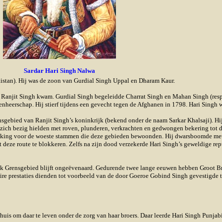
Sardar Hari Singh Nalwa
kistan). Hij was de zoon van Gurdial Singh Uppal en Dharam Kaur.
 Ranjit Singh kwam. Gurdial Singh begeleidde Charrat Singh en Mahan Singh (resp
enheerschap. Hij stierf tijdens een gevecht tegen de Afghanen in 1798. Hari Singh w
gebied van Ranjit Singh’s koninkrijk (bekend onder de naam Sarkar Khalsaji). Hij 
zich bezig hielden met roven, plunderen, verkrachten en gedwongen bekering tot 
rikking voor de woeste stammen die deze gebieden bewoonden. Hij dwarsboomde met 
 deze route te blokkeren. Zelfs na zijn dood verzekerde Hari Singh’s geweldige re
lijk Grensgebied blijft ongeëvenaard. Gedurende twee lange eeuwen hebben Groot Br
laire prestaties dienden tot voorbeeld van de door Goeroe Gobind Singh gevestigde t
huis om daar te leven onder de zorg van haar broers. Daar leerde Hari Singh Punjabi