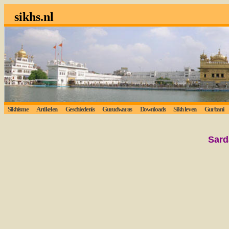
sikhs.nl
Sikhisme
Artikelen
Geschiedenis
Gurudwaras
Downloads
Sikh leven
Gurbani
Sard