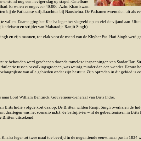
 er stond nog een heviger slag op stapel. Ontelbare
 Jihad. Er waren er ongeveer 40.000. Azim Khan kwam
ten bij de Pathaanse strijdkrachten bij Naushehra. De Pathanen zwermden uit als e
 vallen. Daarna ging het Khalsa leger het slagveld op en viel de vijand aan. Uitei
ijk adviseur en strijder van Maharadja Ranjit Singh).
ingh en zijn mannen, tot vlak voor de mond van de Khyber Pas. Hari Singh werd ge
t te behouden werd geschapen door de tomeloze inspanningen van Sardar Hari Sing
 turbulentie tussen bevolkingsgroepen, was weinig minder dan een wonder. Hazara 
 belangrijkste van alle gebieden onder zijn bestuur. Zijn optreden in dit gebied is 
e naar Lord William Bentinck, Gouverneur-Generaal van Brits Indië.
n Brits Indië volgde kort daarop. De Britten wilden Ranjit Singh overhalen de Indu
ent daartegen was het scenario m.b.t. de Satlujrivier – nl de gebeurtenissen in Bri
e Britten uitstekend.
Khalsa leger tot twee maal toe bevrijd in de negentiende eeuw, maar pas in 1834 we