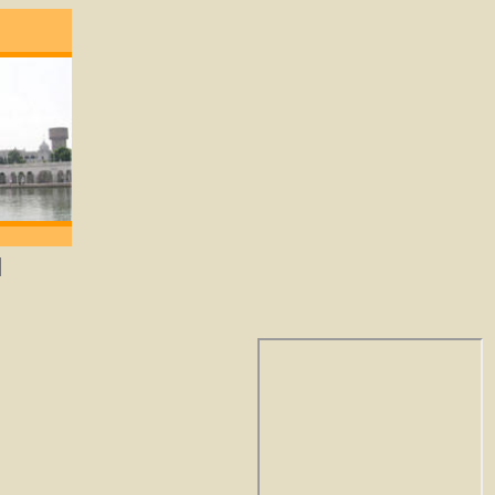
ne die lief heeft zal God verkrijgen. -Guru Go