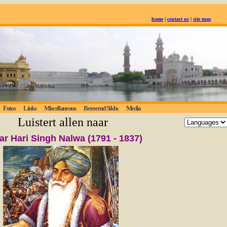
home
|
contact us
|
site map
Fotos
Links
Miscellaneous
Beroemd Sikhs
Media
Luistert allen naar de eeuwige waarheid; dege
ar Hari Singh Nalwa (1791 - 1837)