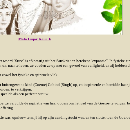
Mata Gujar Kaur Ji
et woord
"Stree
" is afkomstig uit het Sanskriet en betekent "expansie". In fysieke z
n om naar te leven; ze voeden ze op met een gevoel van veiligheid, en zij hebben
 zowel het fysieke en spirituele vlak.
t buitengewone kind (Goeroe) Gobind (Singh) op, en inspireerde en bereidde haa
rden, te verkrijgen.
 speelde als een perfecte vrouw.
, ze vervulde de aspiratie van haar ouders om het pad van de Goeroe te volgen, bo
offering.
tie was,
opnieuw terwijl hij op zijn zendingstocht was, en ten slotte, toen de Goeroe