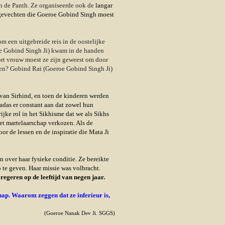
n de Panth. Ze organiseerde ook de
langar
de gevechten die Goeroe Gobind Singh moest
m een uitgebreide reis in de oostelijke
roe Gobind Singh Ji) kwam in de handen
ort vrouw moest ze zijn geweest om door
men? Gobind Rai (Goeroe Gobind Singh Ji)
 van Sirhind, en toen de kinderen werden
adas er constant aan dat zowel hun
ke rol in het Sikhisme dat we als Sikhs
et martelaarschap verkozen. Als de
or de lessen en de inspiratie die Mata Ji
 over haar fysieke conditie. Ze bereikte
 te geven. Haar missie was volbracht.
egeren op de leeftijd van negen jaar.
hap. Waarom zeggen dat ze inferieur is,
(Goeroe Nanak Dev Ji. SGGS)