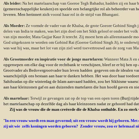
Als leider:
Na het martelaarschap van Goeroe Tegh Bahadur, hadden zij en haar b
(gemeenschappelijke keuken) en speelde een belangrijke rol als beheerder van he
leveren. Men herinnert zich
vooral haar rol in de strijd van Bhangani.
Als Moeder:
Ze vormde de vader van de Khalsa, de grote Goeore Gobind Singh ji. 
delen van India te maken, was het zijn doel om het Sikh geloof er onder het vo
van zijn moeder, Mata Gujjar Kaur Ji terecht. Zij moest hem als alleenstaande 
God uitgekozen te worden om Gobind Rai (Goeroe Gobind Singh Ji), te onderwijz
was wat hij was, maar het lot van zijn ziel werd toevertrouwd aan de zorg van M
Als Grootmoeder en inspiratie voor de jonge martelaren:
Wanneer Mata Ji en
opgeroepen om elke dag voor de rechtbank te verschijnen, bleef ze er bij hen op
Grootvader als Bedovergrootvader hun leven hadden gegeven om de idealen van Go
waarschijnlijk ons bestaan aan haar te danken hebben. Het was door haar toedoen
Sahibzadas op die winterdag de Islam aanvaard hadden, zou het Sikhisme waarschijnl
aan haar kleinzonen gaf en aan duizenden martelaren die hun hoofd gaven en nie
Als martelaar:
Terwijl ze gevangen zat op de top van een open toren (
Burj
) tij
het martelaarschap op dezelfde dag als haar kleinzonen nadat ze gehoord had dat
Zij was de vrouw die de man creëerde die de Khalsa onthulde. En zo sterk
"
In een vrouw wordt een man gevormd; uit een vrouw wordt hij geboren. Met ee
zij uit wie zelfs koningen worden geboren? Zonder vrouw, zou er helemaal n