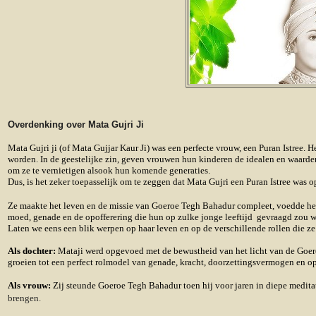
Overdenking over Mata Gujri Ji
Mata Gujri ji (of Mata Gujjar Kaur Ji) was een perfecte vrouw, een
Puran Istree
. H
worden. In de geestelijke zin, geven vrouwen hun kinderen de idealen en waarde
om ze te vernietigen alsook hun komende generaties.
Dus, is het zeker toepasselijk om te zeggen dat Mata Gujri een Puran Istree was op
Ze maakte het leven en de missie van Goeroe Tegh Bahadur compleet, voedde he
moed, genade en de opofferering die hun op zulke jonge leeftijd gevraagd zou wo
Laten we eens een blik werpen op haar leven en op de verschillende rollen die ze
Als dochter:
Mataji werd opgevoed met de bewustheid van het licht van de Goeroe
groeien tot een perfect rolmodel van genade, kracht, doorzettingsvermogen en op
Als vrouw:
Zij steunde Goeroe Tegh Bahadur toen hij voor jaren in diepe medita
brengen.