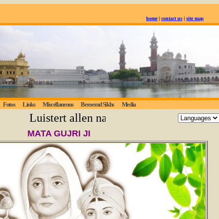
home
|
contact us
|
site map
Fotos
Links
Miscellaneous
Beroemd Sikhs
Media
Luistert allen naar de eeuwige waarheid;
MATA GUJRI JI