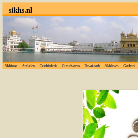
sikhs.nl
Sikhisme
Artikelen
Geschiedenis
Gurudwaras
Downloads
Sikh leven
Gurbani