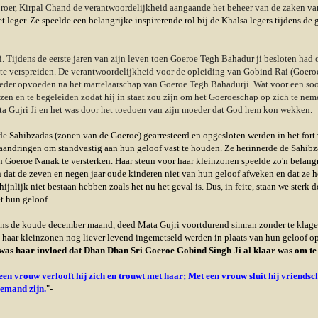
roer, Kirpal Chand de verantwoordelijkheid aangaande het beheer van de zaken va
t leger. Ze speelde een belangrijke inspirerende rol bij de Khalsa legers tijdens 
Tijdens de eerste jaren van zijn leven toen Goeroe Tegh Bahadur ji besloten had o
lk te verspreiden. De verantwoordelijkheid voor de opleiding van Gobind Rai (Goe
moeder opvoeden na het martelaarschap van Goeroe Tegh Bahadurji. Wat voor een so
en en te begeleiden zodat hij in staat zou zijn om het Goeroeschap op zich te ne
ata Gujri Ji en het was door het toedoen van zijn moeder dat God hem kon wekken.
 de
Sahibzadas
(zonen van de Goeroe) gearresteerd en opgesloten werden in het fort
 aandringen om standvastig aan hun geloof vast te houden. Ze herinnerde de Sahibz
eroe Nanak te versterken. Haar steun voor haar kleinzonen speelde zo'n belangrij
 dat de zeven en negen jaar oude kinderen niet van hun geloof afweken en dat ze h
ijk niet bestaan hebben zoals het nu het geval is. Dus, in feite, staan ​​we sterk do
t hun geloof.
dens de koude december maand, deed Mata Gujri voortdurend simran zonder te klagen
 haar kleinzonen nog liever levend ingemetseld werden in plaats van hun geloof op
 was haar invloed dat Dhan Dhan Sri Goeroe Gobind Singh Ji al klaar was om te r
n vrouw verlooft hij zich en trouwt met haar; Met een vrouw sluit hij vriendsc
iemand zijn.
"-