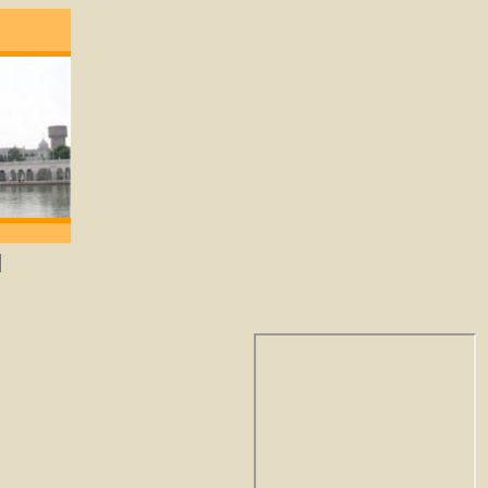
 degene die lief heeft zal God verkrijgen. -Gu