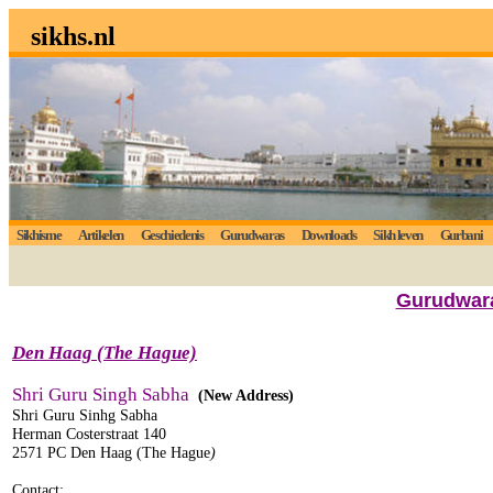
sikhs.nl
Sikhisme
Artikelen
Geschiedenis
Gurudwaras
Downloads
Sikh leven
Gurbani
Gurudwara
Den Haag (The Hague)
Shri Guru Singh Sabha
(New Address)
Shri Guru Sinhg Sabha
Herman Costerstraat 140
2571 PC Den Haag (The Hague
)
Contact: