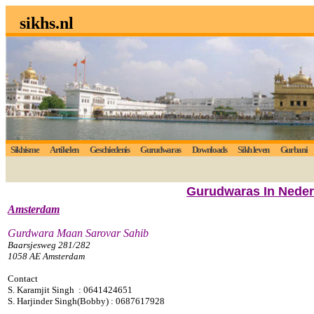
sikhs.nl
Sikhisme
Artikelen
Geschiedenis
Gurudwaras
Downloads
Sikh leven
Gurbani
Gurudwaras In Neder
Amsterdam
Gurdwara Maan Sarovar Sahib
Baarsjesweg 281/282
1058 AE Amsterdam
Contact
S. Karamjit Singh : 0641424651
S. Harjinder Singh(Bobby) : 0687617928