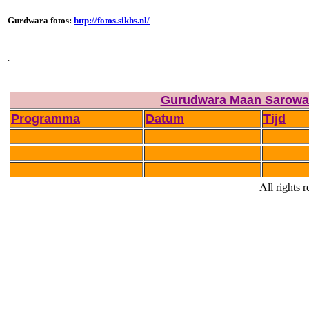
Gurdwara fotos:
http://foto
s.sikhs.nl/
.
Gurudwara Maan Sarowa
Programma
Datum
Tijd
All rights 