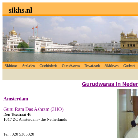
sikhs.nl
Sikhisme
Artikelen
Geschiedenis
Gurudwaras
Downloads
Sikh leven
Gurbani
Gurudwaras In Neder
Amsterdam
Guru Ram Das Ashram (3HO)
Den Texstraat 46
1017 ZC Amsterdam - the Netherlands
Tel :
020 5305320