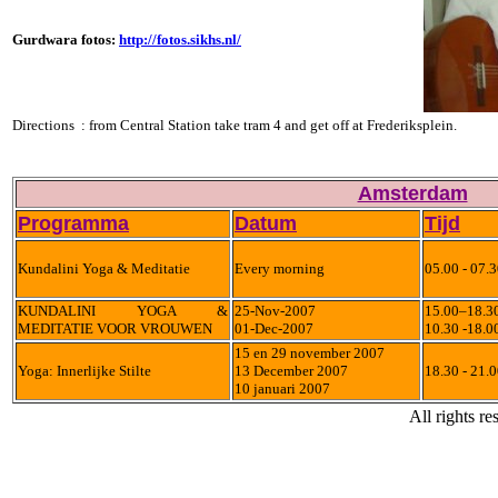
Gurdwara fotos:
http://foto
s.sikhs.nl/
Directions : from Central Station take tram 4 and get off at Frederiksplein.
Amsterdam
Programma
Datum
Tijd
Kundalini Yoga & Meditatie
Every morning
05.00 - 07.
KUNDALINI YOGA &
25-Nov-2007
15.00–18.30
MEDITATIE VOOR VROUWEN
01-Dec-2007
10.30 -18.00
15 en 29 november 2007
Yoga: Innerlijke Stilte
13 December 2007
18.30 - 21.
10 januari 2007
All rights re