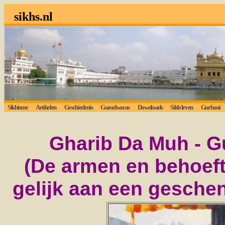
sikhs.nl
Sikhisme
Artikelen
Geschiedenis
Gurudwaras
Downloads
Sikh leven
Gurbani
Gharib Da Muh - G
(De armen en behoeft
gelijk aan een gesche