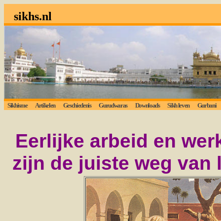
sikhs.nl
Sikhisme
Artikelen
Geschiedenis
Gurudwaras
Downloads
Sikh leven
Gurbani
Eerlijke arbeid en werk
zijn de juiste weg van