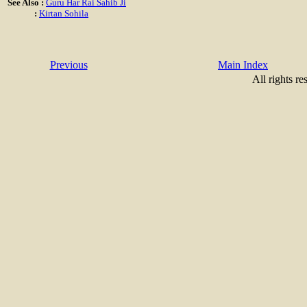
See Also :
Guru Har Rai Sahib Ji
:
Kirtan Sohila
Previous
Main Index
All rights re