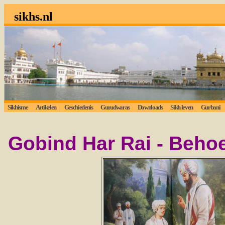
sikhs.nl
Sikhisme
Artikelen
Geschiedenis
Gurudwaras
Downloads
Sikh leven
Gurbani
Gobind Har Rai - Beho