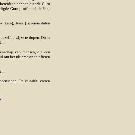
’ bereidt te hebben diende Guru
digde Guru ji officieel de Panj
 (kam), Kara ( ijzeren/stalen
dezelfde wijze te dopen. Dit is
én.
enschap van mensen, die een
id om het ultieme op te offeren
én.
emeenschap. Op Vaisakhi vieren
.
h