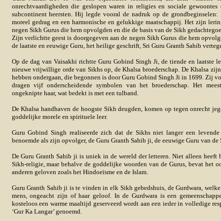
onrechtvaardigheden die geslopen waren in religies en sociale gewoontes d
subcontinent heersten. Hij legde vooral de nadruk op de grondbeginselen:
moreel gedrag en een harmonische en gelukkige maatschappij. Het zijn lerin
negen Sikh Gurus die hem opvolgden en die de basis van de Sikh gedachtego
Zijn verlichtte geest is doorgegeven aan de negen Sikh Gurus die hem opvolgd
de laatste en eeuwige Guru, het heilige geschrift, Sri Guru Granth Sahib verte
Op de dag van Vaisakhi richtte Guru Gobind Singh Ji, de tiende en laatste 
nieuwe vrijwillige orde van Sikhs op, de Khalsa broederschap. De Khalsa zij
hebben ondergaan, die begonnen is door Guru Gobind Singh Ji in 1699. Zij v
dragen vijf onderscheidende symbolen van het broederschap. Het mees
ongeknipte haar, wat bedekt is met een tulband.
De Khalsa handhaven de hoogste Sikh deugden, komen op tegen onrecht jeg
goddelijke morele en spirituele leer.
Guru Gobind Singh realiseerde zich dat de Sikhs niet langer een levende
benoemde als zijn opvolger, de Guru Granth Sahib ji, de eeuwige Guru van de 
De Guru Granth Sahib ji is uniek in de wereld der letteren. Niet alleen heeft
Sikh-religie, maar behalve de goddelijke woorden van de Gurus, bevat het o
anderen geloven zoals het Hindoeïsme en de Islam.
Guru Granth Sahib ji is te vinden in elk Sikh gebedshuis, de Gurdwara, welke 
mens, ongeacht zijn of haar geloof. In de Gurdwara is een gemeenschappe
kosteloos een warme maaltijd geserveerd wordt aan een ieder in volledige res
‘Gur Ka Langar’ genoemd.