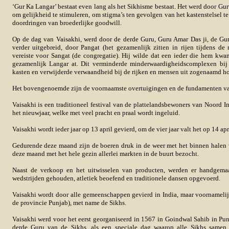
‘Gur Ka Langar’ bestaat even lang als het Sikhisme bestaat. Het werd door Gu
om gelijkheid te stimuleren, om stigma’s ten gevolgen van het kastenstelsel t
doordringen van broederlijke goodwill.
Op de dag van Vaisakhi, werd door de derde Guru, Guru Amar Das ji, de Gu
verder uitgebreid, door Pangat (het gezamenlijk zitten in rijen tijdens de m
vereiste voor Sangat (de congregatie). Hij wilde dat een ieder die hem kwa
gezamenlijk Langar at. Dit verminderde minderwaardigheidscomplexen bi
kasten en verwijderde verwaandheid bij de rijken en mensen uit zogenaamd ho
Het bovengenoemde zijn de voornaamste overtuigingen en de fundamenten van
Vaisakhi is een traditioneel festival van de plattelandsbewoners van Noord In
het nieuwjaar, welke met veel pracht en praal wordt ingeluid.
Vaisakhi wordt ieder jaar op 13 april gevierd, om de vier jaar valt het op 14 apr
Gedurende deze maand zijn de boeren druk in de weer met het binnen halen
deze maand met het hele gezin allerlei markten in de buurt bezocht.
Naast de verkoop en het uitwisselen van producten, werden er handgemaa
wedstrijden gehouden, atletiek beoefend en traditionele dansen opgevoerd.
Vaisakhi wordt door alle gemeenschappen gevierd in India, maar voornamelij
de provincie Punjab), met name de Sikhs.
Vaisakhi werd voor het eerst georganiseerd in 1567 in Goindwal Sahib in Pu
derde Guru van de Sikhs, als een speciale dag waarop alle Sikhs same