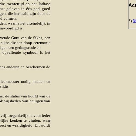
ie toentertijd op het Indiase
 het geloven in één god, goed
gen, die herhaald zijn door de
ed vormen.
en, waarna het uiteindelijk in
genwoordigd is.
levende Guru van de Sikhs, een
n sikhs die een doop ceremonie
olgen een gedragscode en
t opvallende symbool is het
ens anderen en beschermen de
 leermeester nodig hadden en
Sikhs.
 het de status van hoofd van de
ok wijsheden van heiligen van
vrij toegankelijk is voor ieder
lijke keuken te vinden, waar
pect en waardigheid. Dit wordt