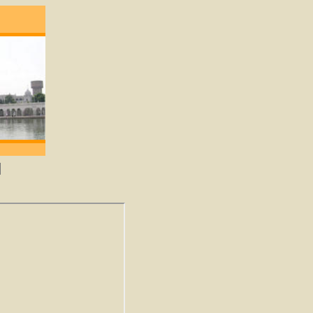
degene die lief heeft zal God verkrijgen. -Gur