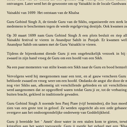
ontvangen. Later werd het de gewoonte om op Vaisakhi in de locale Gurdwara
Vaisakhi van 1699: Het ontstaan van de Khalsa
Guru Gobind Singh Ji, de tiende Guru van de Sikhs, organiseerde een sterk l
medemens te beschermen tegen de wrede regelgeving destijds. Ook kwamen ze
Op 30 maart 1699 nam Guru Gobind Singh Ji een plots besluit en riep al
Vaisakhi festival te vieren in Anandpur Sahib in Punjab. Er kwamen well
Anandpur Sahib om samen met de Guru Vaisakhi te vieren.
Tijdens de bijeenkomst diende Guru ji een ongebruikelijk verzoek in bij
zwaard in zijn hand vroeg de Guru om een hoofd van een Sikh.
Na een paar momenten van stilte kwam een Sikh naar de Guru en bood hemzelf a
Vervolgens werd hij meegenomen naar een tent, en al gauw verscheen Guru j
bebloede zwaard en vroeg weer om een hoofd. Ondanks de angst die door de m
nog vier Sikhs aan, afkomstig uit verschillende gebieden en uit verschille
werd aangenomen dat ze opgeofferd waren totdat Guru ji ze, tot de verbazing 
buiten bracht, gekleed in traditionele gewaden.
Guru Gobind Singh Ji noemde hen Panj Piare (vijf beminden), die hun moe
zien van een grote test in geloof. Ze werden opgericht als een orde gebase
overgave aan het ondoorgrondelijke onderwerp van Goddelijkheid.
Guru ji bereidde het ‘ Amrit’ door water in een stalen kom te gieten, terw
kristallen aan het water toevoegde. Guru ji roerde het geheel met een ‘Kha