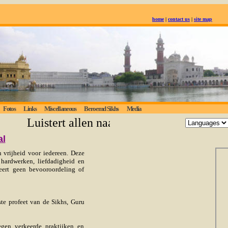
home
|
contact us
|
site map
Fotos
Links
Miscellaneous
Beroemd Sikhs
Media
Luistert allen naar de eeuwige waarheid; 
al
 vrijheid voor iedereen. Deze
 hardwerken, liefdadigheid en
reert geen bevooroordeling of
te profeet van de Sikhs, Guru
egen verkeerde praktijken en