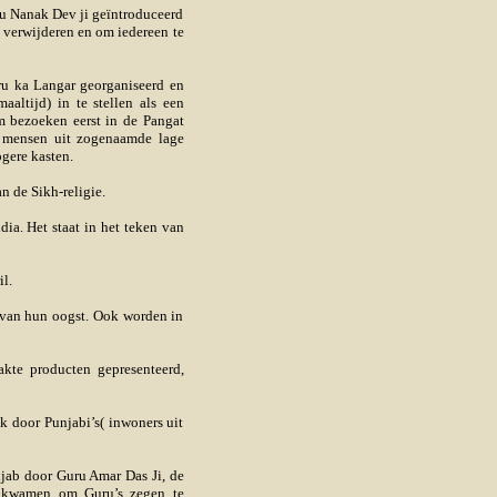
ru Nanak Dev ji geïntroduceerd
e verwijderen en om iedereen te
ru ka Langar georganiseerd en
aaltijd) in te stellen als een
m bezoeken eerst in de Pangat
j mensen uit zogenaamde lage
gere kasten.
 de Sikh-religie.
dia. Het staat in het teken van
il.
 van hun oogst. Ook worden in
kte producten gepresenteerd,
k door Punjabi’s( inwoners uit
njab door Guru Amar Das Ji, de
n kwamen om Guru’s zegen te