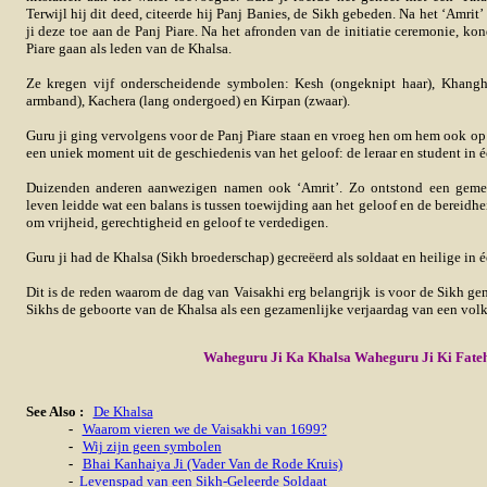
Terwijl hij dit deed, citeerde hij Panj Banies, de Sikh gebeden. Na het ‘Amrit
ji deze toe aan de Panj Piare. Na het afronden van de initiatie ceremonie, kon
Piare gaan als leden van de Khalsa.
Ze kregen vijf onderscheidende symbolen: Kesh (ongeknipt haar), Khangha
armband), Kachera (lang ondergoed) en Kirpan (zwaar).
Guru ji ging vervolgens voor de Panj Piare staan en vroeg hen om hem ook op 
een uniek moment uit de geschiedenis van het geloof: de leraar en student in é
Duizenden anderen aanwezigen namen ook ‘Amrit’. Zo ontstond een geme
leven leidde wat een balans is tussen toewijding aan het geloof en de bereidhe
om vrijheid, gerechtigheid en geloof te verdedigen.
Guru ji had de Khalsa (Sikh broederschap) gecreëerd als soldaat en heilige in é
Dit is de reden waarom de dag van Vaisakhi erg belangrijk is voor de Sikh g
Sikhs de geboorte van de Khalsa als een gezamenlijke verjaardag van een volk
Waheguru Ji Ka Khalsa Waheguru Ji Ki Fate
See Also :
De Khalsa
-
Waarom vieren we de Vaisakhi van 1699?
-
Wij zijn geen symbolen
-
Bhai Kanhaiya Ji (Vader Van de Rode Kruis)
-
Levenspad van een Sikh-Geleerde Soldaat