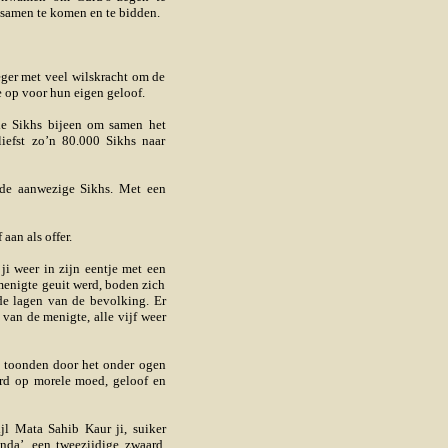
 samen te komen en te bidden.
eger met veel wilskracht om de
 op voor hun eigen geloof.
le Sikhs bijeen om samen het
iefst zo’n 80.000 Sikhs naar
 de aanwezige Sikhs. Met een
an als offer.
i weer in zijn eentje met een
enigte geuit werd, boden zich
nde lagen van de bevolking. Er
van de menigte, alle vijf weer
d toonden door het onder ogen
erd op morele moed, geloof en
ijl Mata Sahib Kaur ji, suiker
nda’, een tweezijdige zwaard.