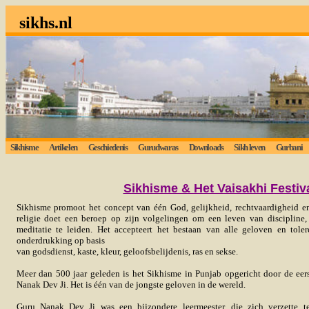
sikhs.nl
Sikhisme
Artikelen
Geschiedenis
Gurudwaras
Downloads
Sikh leven
Gurbani
Sikhisme & Het Vaisakhi Festiv
Sikhisme promoot het concept van één God, gelijkheid, rechtvaardigheid en
religie doet een beroep op zijn volgelingen om een leven van discipline,
meditatie te leiden. Het accepteert het bestaan van alle geloven en tole
onderdrukking op basis
van godsdienst, kaste, kleur, geloofsbelijdenis, ras en sekse.
Meer dan 500 jaar geleden is het Sikhisme in Punjab opgericht door de eers
Nanak Dev Ji. Het is één van de jongste geloven in de wereld.
Guru Nanak Dev Ji was een bijzondere leermeester, die zich verzette t