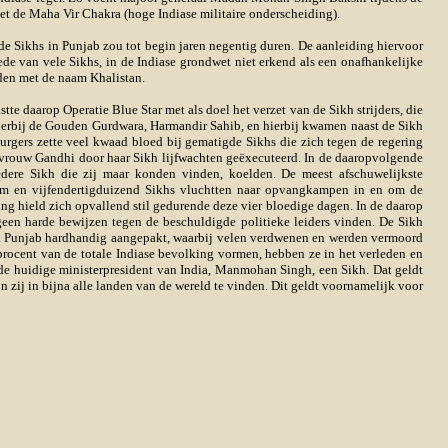
t de Maha Vir Chakra (hoge Indiase militaire onderscheiding).
de Sikhs in Punjab zou tot begin jaren negentig duren. De aanleiding hiervoor
ede van vele Sikhs, in de Indiase grondwet niet erkend als een onafhankelijke
orden met de naam Khalistan.
tte daarop Operatie Blue Star met als doel het verzet van de Sikh strijders, die
 hierbij de Gouden Gurdwara, Harmandir Sahib, en hierbij kwamen naast de Sikh
urgers zette veel kwaad bloed bij gematigde Sikhs die zich tegen de regering
mevrouw Gandhi door haar Sikh lijfwachten geëxecuteerd. In de daaropvolgende
edere Sikh die zij maar konden vinden, koelden. De meest afschuwelijkste
 en vijfendertigduizend Sikhs vluchtten naar opvangkampen in en om de
g hield zich opvallend stil gedurende deze vier bloedige dagen. In de daarop
geen harde bewijzen tegen de beschuldigde politieke leiders vinden. De Sikh
k in Punjab hardhandig aangepakt, waarbij velen verdwenen en werden vermoord
procent van de totale Indiase bevolking vormen, hebben ze in het verleden en
s de huidige ministerpresident van India, Manmohan Singh, een Sikh. Dat geldt
n zij in bijna alle landen van de wereld te vinden. Dit geldt voornamelijk voor