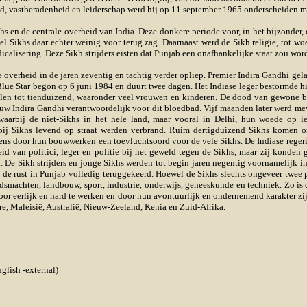
d, vastberadenheid en leiderschap werd hij op 11 september 1965 onderscheiden me
 en de centrale overheid van India. Deze donkere periode voor, in het bijzonder, 
l Sikhs daar echter weinig voor terug zag. Daarnaast werd de Sikh religie, tot wo
adicalisering. Deze Sikh strijders eisten dat Punjab een onafhankelijke staat zou w
 overheid in de jaren zeventig en tachtig verder opliep. Premier Indira Gandhi gelas
e Blue Star begon op 6 juni 1984 en duurt twee dagen. Het Indiase leger bestormde
kelen tot tienduizend, waaronder veel vrouwen en kinderen. De dood van gewone b
vrouw Indira Gandhi verantwoordelijk voor dit bloedbad. Vijf maanden later werd 
waarbij de niet-Sikhs in het hele land, maar vooral in Delhi, hun woede op i
ij Sikhs levend op straat werden verbrand. Ruim
dertigduizend
Sikhs komen om
ns door hun bouwwerken een toevluchtsoord voor de vele Sikhs. De Indiase regerin
 van politici, leger en politie bij het geweld tegen de Sikhs, maar zij konden 
id. De Sikh strijders en jonge Sikhs werden tot begin jaren negentig voornamelij
s de rust in Punjab volledig teruggekeerd. Hoewel de Sikhs slechts ongeveer twee 
rijdsmachten, landbouw, sport, industrie, onderwijs, geneeskunde en techniek. Zo i
door eerlijk en hard te werken en door hun avontuurlijk en ondernemend karakter zij
re, Maleisië, Australië, Nieuw-Zeeland, Kenia en Zuid-Afrika.
glish -external)