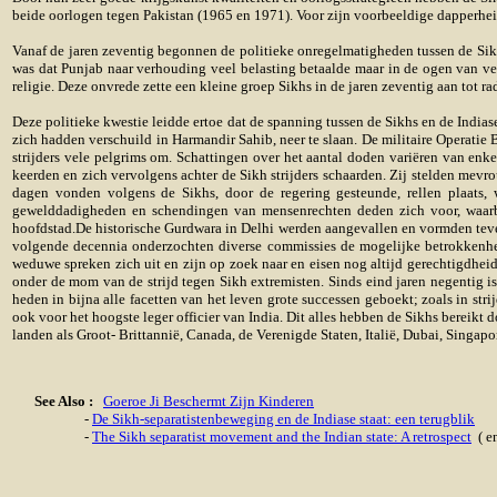
beide oorlogen tegen Pakistan (1965 en 1971). Voor zijn voorbeeldige dapperhei
Vanaf de jaren zeventig begonnen de politieke onregelmatigheden tussen de Sikhs
was dat Punjab naar verhouding veel belasting betaalde maar in de ogen van vee
religie. Deze onvrede zette een kleine groep Sikhs in de jaren zeventig aan tot r
Deze politieke kwestie leidde ertoe dat de spanning tussen de Sikhs en de Indiase
zich hadden verschuild in Harmandir Sahib, neer te slaan. De militaire Operati
strijders vele pelgrims om. Schattingen over het aantal doden variëren van en
keerden en zich vervolgens achter de Sikh strijders schaarden. Zij stelden me
dagen vonden volgens de Sikhs, door de regering gesteunde, rellen plaats, 
gewelddadigheden en schendingen van mensenrechten deden zich voor, waarb
hoofdstad.De historische Gurdwara in Delhi werden aangevallen en vormden teve
volgende decennia onderzochten diverse commissies de mogelijke betrokkenheid
weduwe spreken zich uit en zijn op zoek naar en eisen nog altijd gerechtigdhe
onder de mom van de strijd tegen Sikh extremisten. Sinds eind jaren negentig i
heden in bijna alle facetten van het leven grote successen geboekt; zoals in st
ook voor het hoogste leger officier van India. Dit alles hebben de Sikhs bereikt 
landen als Groot- Brittannië, Canada, de Verenigde Staten, Italië, Dubai, Singapo
See Also :
Goeroe Ji Beschermt Zijn Kinderen
-
De Sikh-separatistenbeweging en de Indiase staat: een terugblik
-
The Sikh separatist movement and the Indian state: A retrospect
( en