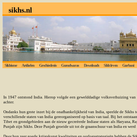
sikhs.nl
Sikhisme
Artikelen
Geschiedenis
Gurudwaras
Downloads
Sikh leven
Gurbani
In 1947 ontstond India. Hierop volgde een gewelddadige volksverhuizing van M
achter.
Ondanks hun grote inzet bij de onafhankelijkheid van India, speelde de Sikhs teg
verschillende staten van India gereorganiseerd op basis van taal. Bij het ontsta
Tibet en grondgebieden aan de nieuw gecreëerde Indiase staten als Haryana, Ra
Punjab zijn Sikhs. Deze Punjab groeide uit tot de graanschuur van India en werd 
Door hun zeer goede krijgskunst kwaliteiten en oorlogsstrategieën hebben de Si