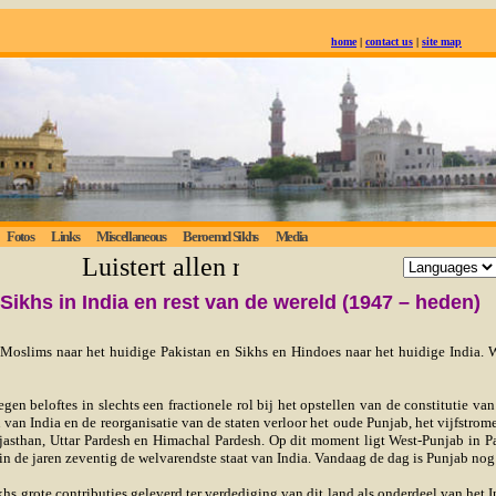
home
|
contact us
|
site map
Fotos
Links
Miscellaneous
Beroemd Sikhs
Media
Luistert allen naar de eeuwige waarhei
Sikhs in India en rest van de wereld (1947 – heden)
oslims naar het huidige Pakistan en Sikhs en Hindoes naar het huidige India. W
en beloftes in slechts een fractionele rol bij het opstellen van de constitutie va
an van India en de reorganisatie van de staten verloor het oude Punjab, het vijfstr
jasthan, Uttar Pardesh en Himachal Pardesh. Op dit moment ligt West-Punjab in P
in de jaren zeventig de welvarendste staat van India. Vandaag de dag is Punjab nog 
khs grote contributies geleverd ter verdediging van dit land als onderdeel van he