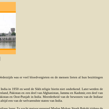
d; degene die lief heeft zal God verkrijgen. -
ederzijds was er veel bloedvergieten en de mensen lieten al hun bezittingen
n India in 1950 en werd de Sikh religie hierin niet onderkend. Later werden de
omenland, Pakistan en een deel van Afghanistan, Jammu en Kashmir, een deel van
akistan en Oost-Punjab in India. Meerderheid van de bewoners van de Indiase
altijd een van de welvarendste staten van India.
t Indiase leger. Zo vocht majoor generaal Madan Mohan Singh Bakshi tijdens de