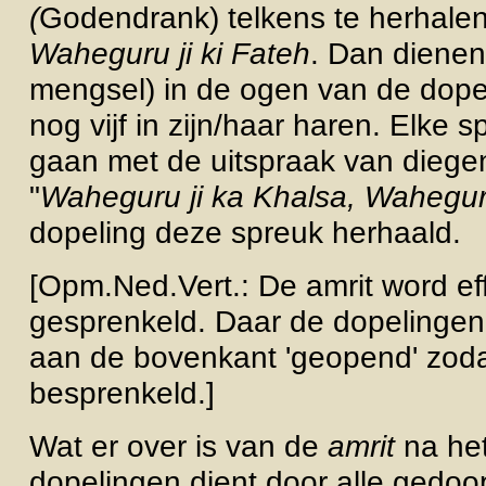
(
Godendrank) telkens te herhale
Waheguru ji ki Fateh
. Dan dienen
mengsel) in de ogen van de dope
nog vijf in zijn/haar haren. Elke s
gaan met de uitspraak van diege
"
Waheguru ji ka Khalsa, Waheguru
dopeling deze spreuk herhaald.
[Opm.Ned.Vert.: De amrit word eff
gesprenkeld. Daar de dopelingen
aan de bovenkant 'geopend' zod
besprenkeld.]
Wat er over is van de
amrit
na het
dopelingen dient door alle gedo