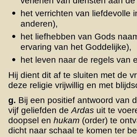
verlenen van diensten aan d
het verrichten
van liefdevolle
anderen),
het liefhebben van Gods naam 
ervaring van het Goddelijke),
het leven naar de regels van 
Hij dient dit af te sluiten met de vr
deze religie vrijwillig en met bli
g.
Bij een positief antwoord van 
vijf
geliefden de
Ardas
uit te voe
doopsel en
hukam
(
order) te ont
dicht
naar schaal te
komen ter be