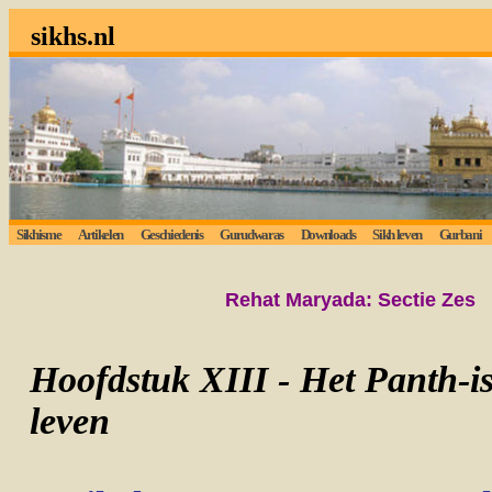
sikhs.nl
Sikhisme
Artikelen
Geschiedenis
Gurudwaras
Downloads
Sikh leven
Gurbani
Lu
Rehat Maryada: Sectie
Zes
Hoofdstuk XIII - Het Panth-i
leven