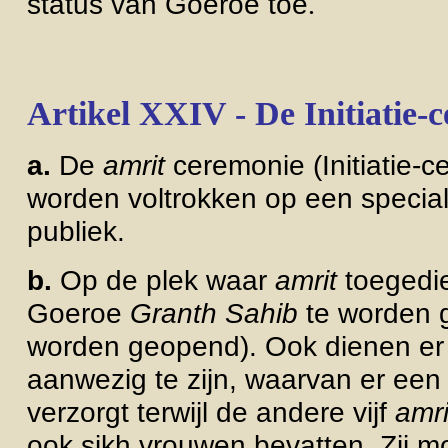
status van Goeroe toe
.
Artikel XXIV - De Initiatie-
a.
De
amrit
ceremonie (Initiatie-c
worden voltrokken op een speciale
publiek.
b.
Op de plek waar
amrit
toegedie
Goeroe
Granth Sahib
te worden g
worden geopend). Ook dienen er 
aanwezig te zijn, waarvan er ee
verzorgt terwijl de andere vijf
amri
ook sikh vrouwen bevatten. Zij 