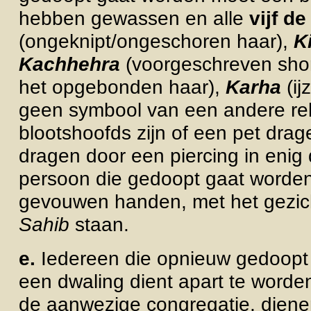
hebben gewassen en alle
vijf de
(ongeknipt/ongeschoren haar),
K
Kachhehra
(voorgeschreven shor
het opgebonden haar
),
Karha
(ij
geen symbool van een andere relig
blootshoofds zijn of een pet drag
dragen door een piercing in enig
persoon die gedoopt gaat worden
gevouwen handen, met het gezic
Sahib
staan.
e.
Iedereen die opnieuw gedoopt 
een dwaling dient apart te
worde
de aanwezige congregatie, dienen