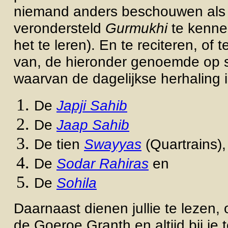
niemand anders beschouwen als 
verondersteld
Gurmukhi
te kennen
het te leren). En te reciteren, of t
van, de hieronder genoemde op sc
waarvan de dagelijkse herhaling 
De
Japji Sahib
De
Jaap Sahib
De tien
Swayyas
(Quartrains),
De
Sodar Rahiras
en
De
Sohila
Daarnaast dienen jullie te lezen, of
de Goeroe Granth en altijd bij je 