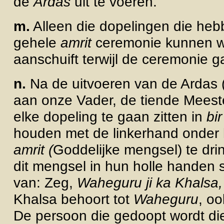
de
Ardas
uit te voeren.
m.
Alleen die dopelingen die he
gehele
amrit
ceremonie kunnen w
aanschuift terwijl de ceremonie 
n.
Na de uitvoeren van de Ardas (
aan onze Vader, de tiende Meest
elke dopeling te gaan zitten in
bir
houden met de linkerhand onder 
amrit (
Goddelijke mengsel) te dri
dit mengsel in hun holle handen 
van: Zeg,
Waheguru ji ka Khalsa,
Khalsa behoort tot
Waheguru
, o
De persoon die gedoopt wordt di