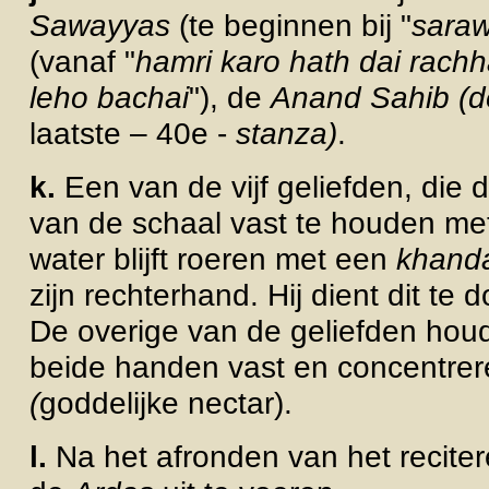
Sawayyas
(te beginnen bij "
sara
(vanaf "
hamri karo hath dai rach
leho bachai
"), de
Anand Sahib (
laatste – 40e -
stanza)
.
k.
Een van de vijf geliefden, die d
van de schaal vast
te houden met 
water blijft roeren met een
khanda
zijn rechterhand. Hij dient dit te
De overige van de geliefden hou
beide handen vast en concentrer
(
goddelijke nectar).
l.
Na het afronden van het reciter