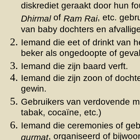
diskrediet geraakt door hun f
of
, etc. geb
Dhirmal
Ram Rai
van baby dochters en afvallige
Iemand die eet of drinkt van h
beker als ongedoopte of geval
Iemand die zijn baard verft.
Iemand die zijn zoon of dochter
gewin.
Gebruikers van verdovende mi
tabak, cocaïne, etc.)
Iemand die ceremonies of gebru
, organiseerd of bijwoo
gurmat