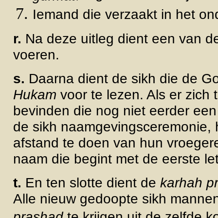
Iemand die verzaakt in het 
r.
Na deze uitleg dient een van de
voeren.
s.
Daarna dient de sikh die de 
Hukam
voor te lezen. Als er zic
bevinden die nog niet eerder ee
de sikh naamgevingsceremonie,
afstand te doen van hun vroeger
naam die begint met de eerste l
t.
En ten slotte dient de
karhah p
Alle nieuw gedoopte sikh manne
prashad
te krijgen uit de zelfde k