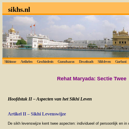
sikhs.nl
Sikhisme
Artikelen
Geschiedenis
Gurudwaras
Downloads
Sikh leven
Gurbani
Rehat Maryada: Sectie Twee
Hoofdstuk II – Aspecten van het Sikhi Leven
Artikel II – Sikhi
Leven
swijze
De sikh levenswijze kent twee aspecten: individueel of persoonlijk en i