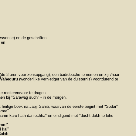
essentie) en de geschriften
 en
a (de 3 uren voor zonsopgang), een bad/douche te nemen en zijn/haar
Waheguru
(wonderlijke vernietiger van de duisternis) voortdurend te
te reciteren/voor te dragen
nen bij "Sarawag sudh" - in de morgen.
 heilige boek na Japji Sahib, waarvan de eerste begint met "Sodar"
arma"
mri karo hath dai rechha" en eindigend met "dusht dokh te leho
umre"
 kai"
Sahib