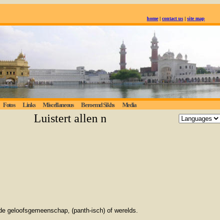
home
|
contact us
|
site map
Fotos
Links
Miscellaneous
Beroemd Sikhs
Media
Luistert allen naar de eeuwige waarheid
n de geloofsgemeenschap, (panth-isch) of werelds.