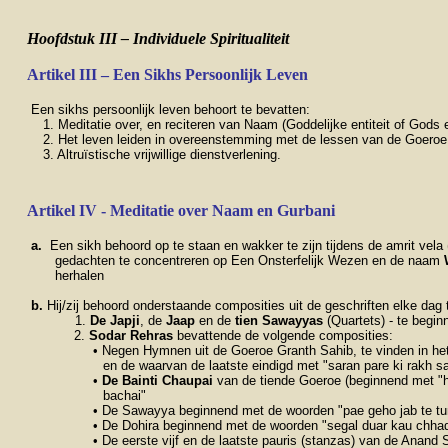
Hoofdstuk III – Individuele Spiritualiteit
Artikel III – Een Sikhs Persoonlijk Leven
Een sikhs persoonlijk leven behoort te bevatten:
1. Meditatie over, en reciteren van Naam (Goddelijke entiteit of Gods 
2. Het leven leiden in overeenstemming met de lessen van de Goeroe
3. Altruïstische vrijwillige dienstverlening.
Artikel IV - Meditatie over Naam en Gurbani
a.
Een sikh behoord op te staan en wakker te zijn tijdens de amrit vel
gedachten te concentreren op Een Onsterfelijk Wezen en de naam
herhalen
b.
Hij/zij behoord onderstaande composities uit de geschriften elke dag 
1.
De Japji
, de
Jaap
en de
tien Sawayyas
(Quartets) - te begin
2.
Sodar Rehras
bevattende de volgende composities:
• Negen Hymnen uit de Goeroe Granth Sahib, te vinden in het
en de waarvan de laatste eindigd met "saran pare ki rakh s
•
De Bainti Chaupai
van de tiende Goeroe (beginnend met "ha
bachai"
• De Sawayya beginnend met de woorden "pae geho jab te t
• De Dohira beginnend met de woorden "segal duar kau chhad
• De eerste vijf en de laatste pauris (stanzas) van de Anand 